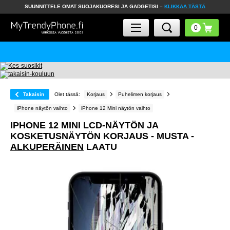
SUUNNITTELE OMAT SUOJAKUORESI JA GADGETISI –
KLIKKAA TÄSTÄ
Takaisin
Olet tässä:
Korjaus
Puhelimen korjaus
iPhone näytön vaihto
iPhone 12 Mini näytön vaihto
IPHONE 12 MINI LCD-NÄYTÖN JA
KOSKETUSNÄYTÖN KORJAUS - MUSTA -
ALKUPERÄINEN
LAATU