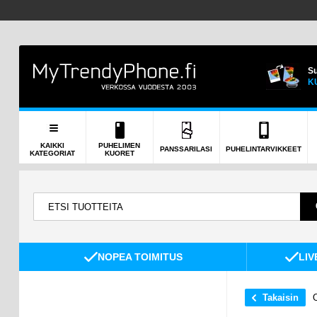
Su
K
KAIKKI
PUHELIMEN
PANSSARILASI
PUHELINTARVIKKEET
KATEGORIAT
KUORET
NOPEA TOIMITUS
LIV
Takaisin
O