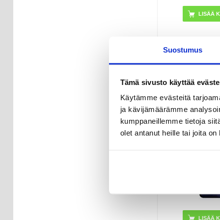
Suostumus
16,95
E
VARAST
Tämä sivusto käyttää eväste
TOIMITUSAI
ARKIPÄI
Käytämme evästeitä tarjoama
ja kävijämäärämme analysoim
iPhone 12 min
kumppaneillemme tietoja siitä
Linssi Ko
olet antanut heille tai joita o