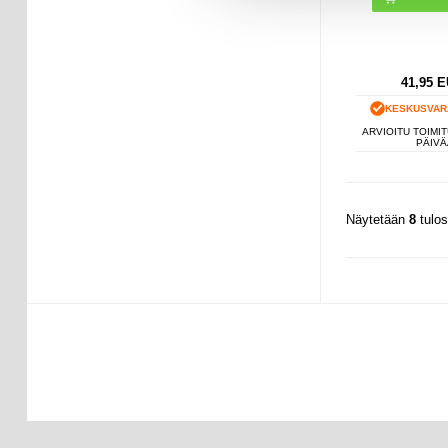
41,95
E
KESKUSVAR
ARVIOITU TOIMIT
PÄIVÄ
Näytetään
8
tulo