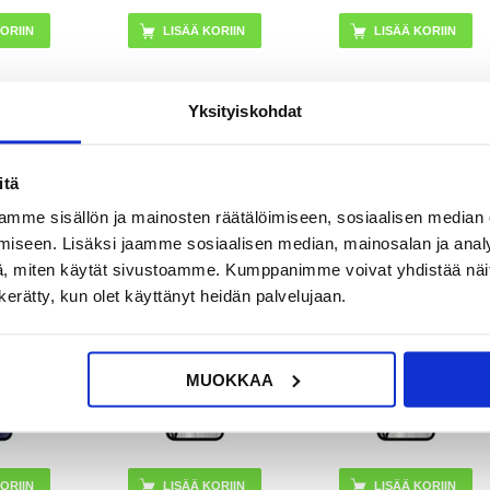
Yksityiskohdat
UR
36,95
EUR
47,95
EUR
OSSA
VARASTOSSA
VARASTOSSA
itä
KA: 2-3
TOIMITUSAIKA: 2-3
TOIMITUSAIKA: 2-3
VÄÄ
ARKIPÄIVÄÄ
ARKIPÄIVÄÄ
mme sisällön ja mainosten räätälöimiseen, sosiaalisen median
iseen. Lisäksi jaamme sosiaalisen median, mainosalan ja analy
i Kameran
iPhone 12 mini LCD-
iPhone 12 Mini LCD-
, miten käytät sivustoamme. Kumppanimme voivat yhdistää näitä t
rjaus
näytön ja Kosketusnäytön
näytön ja Kosketusnäytön
Korjaus - Musta -
Korjaus - Musta - Grade A
n kerätty, kun olet käyttänyt heidän palvelujaan.
Alkuperäinen laatu
MUOKKAA