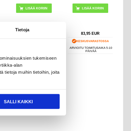
LISÄÄ KORIIN
Tietoja
201,95
EUR
83,95
EUR
KESKUSVARASTOSSA
KESKUSVARASTOSSA
ARVIOITU TOIMITUSAIKA 5-10
ARVIOITU TOIMITUSAIKA 5-10
PÄIVÄÄ
PÄIVÄÄ
 ominaisuuksien tukemiseen
tiikka-alan
ietoja muihin tietoihin, joita
SALLI KAIKKI