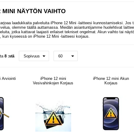
2 MINI NÄYTÖN VAIHTO
joaa laadukkaita palveluita iPhone 12 Mini -laitteesi kunnostamiseksi. Jos t
lvelua, olemme täällä auttamassa. Meidän asiantuntijamme huolehtivat laitte
luita, jotka kattavat laajasti erilaiset tekniset ongelmat. Akun vaihto tai näyt
 kun kyseessä on iPhone 12 Mini -laitteesi korjaus.
sta
8 :stä
 Arviointi
iPhone 12 mini
iPhone 12 mini Akun
Vesivahinkojen Korjaus
Korjaus