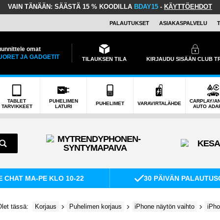
VAIN TÄNÄÄN:
SÄÄSTÄ 15 % KOODILLA
BDAY15
-
KÄYTTÖEHDOT
PALAUTUKSET
ASIAKASPALVELU
unnittele omat
UORET JA GADGETIT
TILAUKSEN TILA
KIRJAUDU SISÄÄN CLUB 
TABLET
PUHELIMEN
CARPLAY/A
PUHELIMET
VARAVIRTALÄHDE
TARVIKKEET
LATURI
AUTO ADA
E CHAT MA-PE KLO 10-22
30 PÄIVÄN PALAUTUS
let tässä:
Korjaus
Puhelimen korjaus
iPhone näytön vaihto
iPho