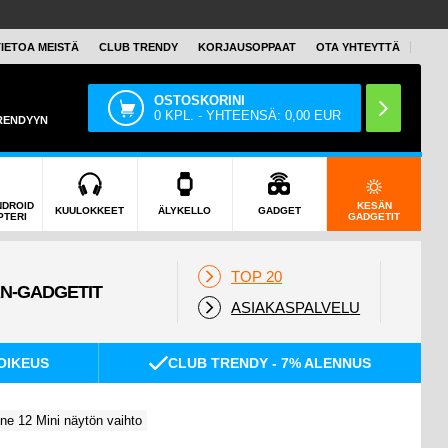
TIETOA MEISTÄ
CLUB TRENDY
KORJAUSOPPAAT
OTA YHTEYTTÄ
OSTOSKORINI
0
KPL. - YHTEENSÄ:
0,00
EUR
TRENDYYN
NDROID
KESÄN
KUULOKKEET
ÄLYKELLO
GADGET
PTERI
GADGETIT
TOP 20
ASIAKASPALVELU
OIKEUS
CLUB TRENDY - 7% ALENNUS
ne 12 Mini näytön vaihto