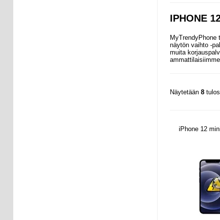
IPHONE 1
MyTrendyPhone tar
näytön vaihto -pa
muita korjauspalve
ammattilaisiimme,
Näytetään
8
tulo
iPhone 12 mini