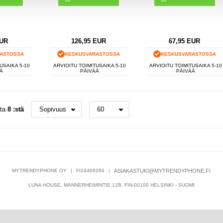
UR
126,95
EUR
67,95
EUR
ASTOSSA
KESKUSVARASTOSSA
KESKUSVARASTOSSA
USAIKA 5-10
ARVIOITU TOIMITUSAIKA 5-10
ARVIOITU TOIMITUSAIKA 5-10
Ä
PÄIVÄÄ
PÄIVÄÄ
sta
8 :stä
MYTRENDYPHONE OY
|
FI24469284
|
ASIAKASTUKI@MYTRENDYPHONE.FI
LUNA HOUSE, MANNERHEIMINTIE 12B, FIN-00100 HELSINKI - SUOMI