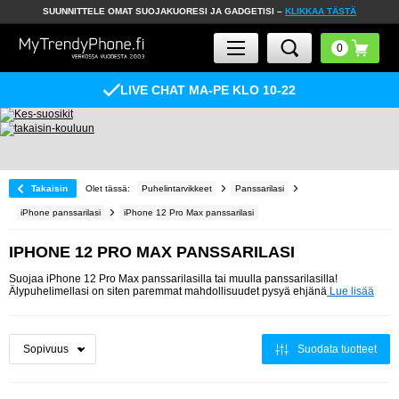
SUUNNITTELE OMAT SUOJAKUORESI JA GADGETISI –
KLIKKAA TÄSTÄ
LIVE CHAT MA-PE KLO 10-22
Takaisin
Olet tässä:
Puhelintarvikkeet
Panssarilasi
iPhone panssarilasi
iPhone 12 Pro Max panssarilasi
IPHONE 12 PRO MAX PANSSARILASI
Suojaa iPhone 12 Pro Max panssarilasilla tai muulla panssarilasilla!
Älypuhelimellasi on siten paremmat mahdollisuudet pysyä ehjänä
Lue lisää
Suodata tuotteet