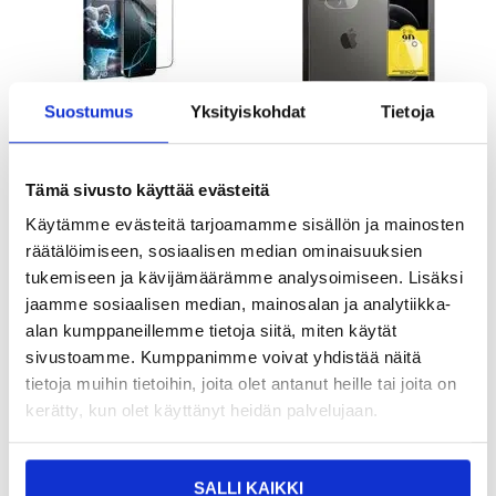
Suostumus
Yksityiskohdat
Tietoja
Tämä sivusto käyttää evästeitä
6,95 EUR
3,95
EUR
9,95
EUR
Käytämme evästeitä tarjoamamme sisällön ja mainosten
VARASTOSSA
VARASTOSSA
räätälöimiseen, sosiaalisen median ominaisuuksien
TOIMITUSAIKA: 2-3 ARKIPÄIVÄÄ
TOIMITUSAIKA: 2-3 ARKIPÄIVÄÄ
tukemiseen ja kävijämäärämme analysoimiseen. Lisäksi
jaamme sosiaalisen median, mainosalan ja analytiikka-
Saii 3D Premium iPhone 12 Pro Max
iPhone 12 Pro Max BlueDefend Anti-
alan kumppaneillemme tietoja siitä, miten käytät
Panssarilasi - 9H - 2 Kpl. - Musta
Blue Light karkaistu lasi näytönsuoja -
2 kpl.
sivustoamme. Kumppanimme voivat yhdistää näitä
tietoja muihin tietoihin, joita olet antanut heille tai joita on
kerätty, kun olet käyttänyt heidän palvelujaan.
SALLI KAIKKI