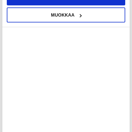
MUOKKAA
9,95 EUR
16,95 EUR
7,95
EUR
5,95
EUR
VARASTOSSA
VARASTOSSA
TOIMITUSAIKA: 2-3 ARKIPÄIVÄÄ
TOIMITUSAIKA: 2-3 ARKIPÄIVÄÄ
iPhone 12 Pro Max Takakannen
PanzerGlass Privacy CF iPhone 12
Panssarilasi - 9H - Kirkas
Pro Max Panssarilasi - 9H - Musta