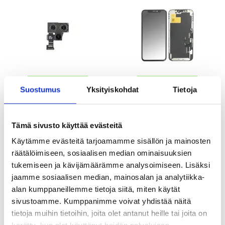
Suostumus
Yksityiskohdat
Tietoja
Tämä sivusto käyttää evästeitä
102,95
EUR
24,95
EUR
Käytämme evästeitä tarjoamamme sisällön ja mainosten
KESKUSVARASTOSSA
KESKUSVARASTOSSA
ARVIOITU TOIMITUSAIKA 5-10 PÄIVÄÄ
ARVIOITU TOIMITUSAIKA 5-10 PÄIVÄÄ
räätälöimiseen, sosiaalisen median ominaisuuksien
tukemiseen ja kävijämäärämme analysoimiseen. Lisäksi
iPhone 12/12 Pro Latausliitin Flex
iPhone 12/12 Pro LCD Näyttö - Musta
jaamme sosiaalisen median, mainosalan ja analytiikka-
Kaapeli - Musta
- Alkuperäinen laatu
alan kumppaneillemme tietoja siitä, miten käytät
sivustoamme. Kumppanimme voivat yhdistää näitä
tietoja muihin tietoihin, joita olet antanut heille tai joita on