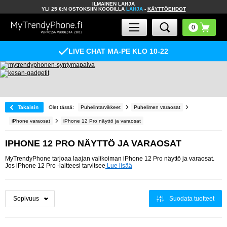
ILMAINEN LAHJA
YLI 25 €:N OSTOKSIIN KOODILLA
LAHJA
-
KÄYTTÖEHDOT
LIVE CHAT MA-PE KLO 10-22
Takaisin
Olet tässä:
Puhelintarvikkeet
Puhelimen varaosat
iPhone varaosat
iPhone 12 Pro näyttö ja varaosat
IPHONE 12 PRO NÄYTTÖ JA VARAOSAT
MyTrendyPhone tarjoaa laajan valikoiman iPhone 12 Pro näyttö ja varaosat.
Jos iPhone 12 Pro -laitteesi tarvitsee
Lue lisää
Suodata tuotteet