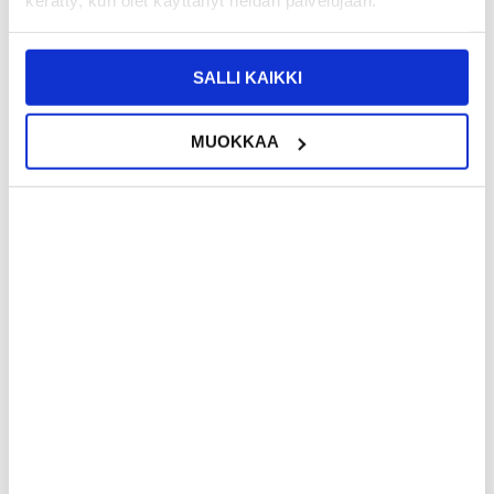
kerätty, kun olet käyttänyt heidän palvelujaan.
SALLI KAIKKI
MUOKKAA
20,95
EUR
106,95
EUR
KESKUSVARASTOSSA
KESKUSVARASTOSSA
ARVIOITU TOIMITUSAIKA 5-10 PÄIVÄÄ
ARVIOITU TOIMITUSAIKA 5-10 PÄIVÄÄ
iPhone 12/12 Pro OEM Akku