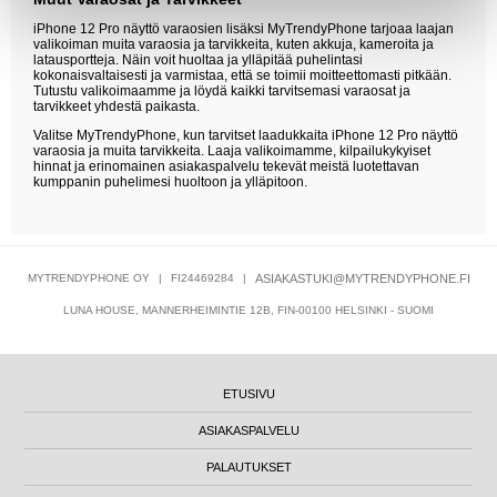
iPhone 12 Pro näyttö varaosien lisäksi MyTrendyPhone tarjoaa laajan
valikoiman muita varaosia ja tarvikkeita, kuten akkuja, kameroita ja
latausportteja. Näin voit huoltaa ja ylläpitää puhelintasi
kokonaisvaltaisesti ja varmistaa, että se toimii moitteettomasti pitkään.
Tutustu valikoimaamme ja löydä kaikki tarvitsemasi varaosat ja
tarvikkeet yhdestä paikasta.
Valitse MyTrendyPhone, kun tarvitset laadukkaita iPhone 12 Pro näyttö
varaosia ja muita tarvikkeita. Laaja valikoimamme, kilpailukykyiset
hinnat ja erinomainen asiakaspalvelu tekevät meistä luotettavan
kumppanin puhelimesi huoltoon ja ylläpitoon.
MYTRENDYPHONE OY
|
FI24469284
|
ASIAKASTUKI@MYTRENDYPHONE.FI
LUNA HOUSE, MANNERHEIMINTIE 12B, FIN-00100 HELSINKI - SUOMI
ETUSIVU
ASIAKASPALVELU
PALAUTUKSET