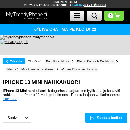
ILMAINEN LAHJA
YLI 25 €:N OSTOKSIIN KOODILLA
LAHJA
-
KÄYTTÖEHDOT
LIVE CHAT MA-PE KLO 10-22
Takaisin
Olet tässä:
Puhelintarvikkeet
iPhone Kuoret & Tarvikkeet
iPhone 13 Mini Kuoret & Tarvikkeet
iPhone 13 mini nahkakuori
IPHONE 13 MINI NAHKAKUORI
iPhone 13 Mini nahkakuori
-kategoriassa tarjoamme tyylikkäitä ja kestäviä
nahkakuoria iPhone 13 Mini -puhelimeesi. Tutustu laajaan valikoimaamme
Lue lisää
Suodata tuotteet