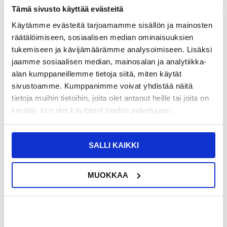
Tämä sivusto käyttää evästeitä
Käytämme evästeitä tarjoamamme sisällön ja mainosten
räätälöimiseen, sosiaalisen median ominaisuuksien
tukemiseen ja kävijämäärämme analysoimiseen. Lisäksi
jaamme sosiaalisen median, mainosalan ja analytiikka-
18,95 EUR
6,95
EUR
16,95
EUR
alan kumppaneillemme tietoja siitä, miten käytät
sivustoamme. Kumppanimme voivat yhdistää näitä
VARASTOSSA
VARASTOSSA
TOIMITUSAIKA: 2-3 ARKIPÄIVÄÄ
TOIMITUSAIKA: 2-3 ARKIPÄIVÄÄ
tietoja muihin tietoihin, joita olet antanut heille tai joita on
kerätty, kun olet käyttänyt heidän palvelujaan.
PanzerGlass Classic Fit iPhone 13
Spigen Glas.tR Ez Fit Privacy iPhone
Pro Max/14 Plus Panssarilasi - 9H
13 Pro Max Panssarilasi - 9H - 2 Kpl.
SALLI KAIKKI
MUOKKAA