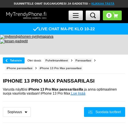
SUUNNITTELE OMAT SUOJAKUORESI JA GADGETISI –
KLIKKAA TÄSTÄ
LIVE CHAT MA-PE KLO 10-22
Takaisin
Olet tässä:
Puhelintarvikkeet
Panssarilasi
iPhone panssarilasi
iPhone 13 Pro Max panssarilasi
IPHONE 13 PRO MAX PANSSARILASI
Varusta näyttösi
iPhone 13 Pro Max panssarilasilla
ja anna optimaalinen
suoja vaurioita vastaan! iPhone 13 Pro Max
Lue lisää
Suodata tuotteet