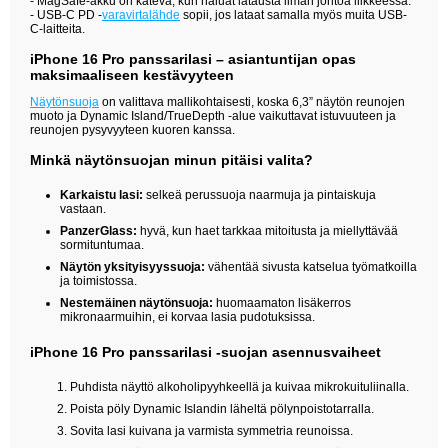
- MagSafe-akku on kätevä, kun haluat latausta ilman johtoa liikkeessä.
- USB-C PD -
varavirtalähde
sopii, jos lataat samalla myös muita USB-
C-laitteita.
iPhone 16 Pro panssarilasi – asiantuntijan opas
maksimaaliseen kestävyyteen
Näytönsuoja
on valittava mallikohtaisesti, koska 6,3” näytön reunojen
muoto ja Dynamic Island/TrueDepth -alue vaikuttavat istuvuuteen ja
reunojen pysyvyyteen kuoren kanssa.
Minkä näytönsuojan minun pitäisi valita?
Karkaistu lasi:
selkeä perussuoja naarmuja ja pintaiskuja
vastaan.
PanzerGlass:
hyvä, kun haet tarkkaa mitoitusta ja miellyttävää
sormituntumaa.
Näytön yksityisyyssuoja:
vähentää sivusta katselua työmatkoilla
ja toimistossa.
Nestemäinen näytönsuoja:
huomaamaton lisäkerros
mikronaarmuihin, ei korvaa lasia pudotuksissa.
iPhone 16 Pro panssarilasi -suojan asennusvaiheet
Puhdista näyttö alkoholipyyhkeellä ja kuivaa mikrokuituliinalla.
Poista pöly Dynamic Islandin läheltä pölynpoistotarralla.
Sovita lasi kuivana ja varmista symmetria reunoissa.