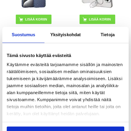
LISÄÄ KORIIN
LISÄÄ KORIIN
Suostumus
Yksityiskohdat
Tietoja
9,95
EUR
42,95
EUR
KESKUSVARASTOSSA
KESKUSVARASTOSSA
Tämä sivusto käyttää evästeitä
ARVIOITU TOIMITUSAIKA 20-25 PÄIVÄÄ
ARVIOITU TOIMITUSAIKA 20-25 PÄIVÄÄ
Käytämme evästeitä tarjoamamme sisällön ja mainosten
räätälöimiseen, sosiaalisen median ominaisuuksien
iPhone 16 Pro Torras X-Shock
iPhone 16 Pro Tyylikäs Glitter
MagSafe TPU kotelo - läpinäkyvä
lompakkokotelo
tukemiseen ja kävijämäärämme analysoimiseen. Lisäksi
jaamme sosiaalisen median, mainosalan ja analytiikka-
alan kumppaneillemme tietoja siitä, miten käytät
sivustoamme. Kumppanimme voivat yhdistää näitä
tietoja muihin tietoihin, joita olet antanut heille tai joita on
kerätty, kun olet käyttänyt heidän palvelujaan.