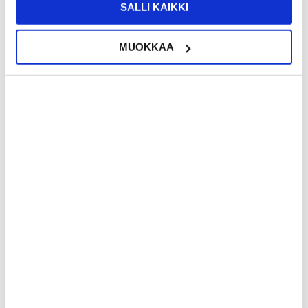
SALLI KAIKKI
LISÄÄ KORIIN
MUOKKAA
16,95
EUR
13,95
EUR
KESKUSVARASTOSSA
KESKUSVARASTOSSA
ARVIOITU TOIMITUSAIKA 20-25 PÄIVÄÄ
ARVIOITU TOIMITUSAIKA 20-25 PÄIVÄÄ
iPhone 16 Pro UltraGuard Matte
iPhone 16 Pro Vara-akkukuori -
MagSafe Kotelo
7000mAh
LISÄÄ KORIIN
LISÄÄ KORIIN