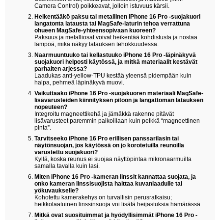
Camera Control) poikkeavat, jolloin istuvuus kärsii.
Heikentääkö paksu tai metallinen iPhone 16 Pro -suojakuori
langatonta latausta tai MagSafe-laturin tehoa verrattuna
ohueen MagSafe-yhteensopivaan kuoreen?
Paksuus ja metalliosat voivat heikentää kohdistusta ja nostaa
lämpöä, mikä näkyy latauksen tehokkuudessa.
Naarmuuntuuko tai kellastuuko iPhone 16 Pro -läpinäkyvä
suojakuori helposti käytössä, ja mitkä materiaalit kestävät
parhaiten arjessa?
Laadukas anti-yellow-TPU kestää yleensä pidempään kuin
halpa, pehmeä läpinäkyvä muovi.
Vaikuttaako iPhone 16 Pro -suojakuoren materiaali MagSafe-
lisävarusteiden kiinnityksen pitoon ja langattoman latauksen
nopeuteen?
Integroitu magneettikehä ja jämäkkä rakenne pitävät
lisävarusteet paremmin paikoillaan kuin pelkkä “magneettinen
pinta”.
Tarvitseeko iPhone 16 Pro erillisen panssarilasin tai
näytönsuojan, jos käytössä on jo korotetuilla reunoilla
varustettu suojakuori?
Kyllä, koska reunus ei suojaa näyttöpintaa mikronaarmuilta
samalla tavalla kuin lasi.
Miten iPhone 16 Pro -kameran linssit kannattaa suojata, ja
onko kameran linssisuojista haittaa kuvanlaadulle tai
yökuvaukselle?
Kohotettu kamerakehys on turvallisin perusratkaisu;
heikkolaatuinen linssinsuoja voi lisätä heijastuksia hämärässä.
Mitkä ovat suosituimmat ja hyödyllisimmät iPhone 16 Pro -