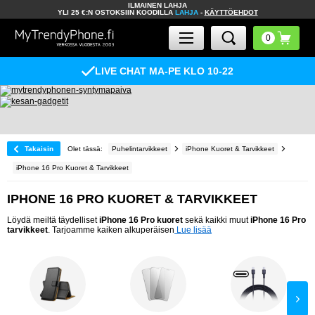
ILMAINEN LAHJA
YLI 25 €:N OSTOKSIIN KOODILLA
LAHJA
-
KÄYTTÖEHDOT
LIVE CHAT MA-PE KLO 10-22
Takaisin
Olet tässä:
Puhelintarvikkeet
iPhone Kuoret & Tarvikkeet
iPhone 16 Pro Kuoret & Tarvikkeet
IPHONE 16 PRO KUORET & TARVIKKEET
Löydä meiltä täydelliset
iPhone 16 Pro kuoret
sekä kaikki muut
iPhone 16 Pro
tarvikkeet
. Tarjoamme kaiken alkuperäisen
Lue lisää