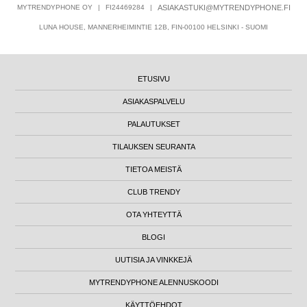
MYTRENDYPHONE OY
|
FI24469284
|
ASIAKASTUKI@MYTRENDYPHONE.FI
LUNA HOUSE, MANNERHEIMINTIE 12B, FIN-00100 HELSINKI - SUOMI
ETUSIVU
ASIAKASPALVELU
PALAUTUKSET
TILAUKSEN SEURANTA
TIETOA MEISTÄ
CLUB TRENDY
OTA YHTEYTTÄ
BLOGI
UUTISIA JA VINKKEJÄ
MYTRENDYPHONE ALENNUSKOODI
KÄYTTÖEHDOT