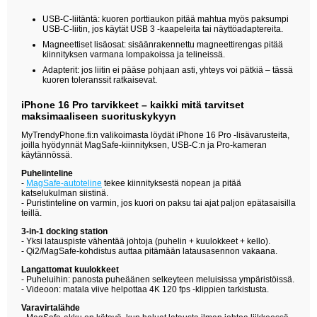
USB-C-liitäntä: kuoren porttiaukon pitää mahtua myös paksumpi
USB-C-liitin, jos käytät USB 3 -kaapeleita tai näyttöadaptereita.
Magneettiset lisäosat: sisäänrakennettu magneettirengas pitää
kiinnityksen varmana lompakoissa ja telineissä.
Adapterit: jos liitin ei pääse pohjaan asti, yhteys voi pätkiä – tässä
kuoren toleranssit ratkaisevat.
iPhone 16 Pro tarvikkeet – kaikki mitä tarvitset
maksimaaliseen suorituskykyyn
MyTrendyPhone.fi:n valikoimasta löydät iPhone 16 Pro -lisävarusteita,
joilla hyödynnät MagSafe-kiinnityksen, USB-C:n ja Pro-kameran
käytännössä.
Puhelinteline
-
MagSafe-autoteline
tekee kiinnityksestä nopean ja pitää
katselukulman siistinä.
- Puristinteline on varmin, jos kuori on paksu tai ajat paljon epätasaisilla
teillä.
3-in-1 docking station
- Yksi latauspiste vähentää johtoja (puhelin + kuulokkeet + kello).
- Qi2/MagSafe-kohdistus auttaa pitämään latausasennon vakaana.
Langattomat kuulokkeet
- Puheluihin: panosta puheäänen selkeyteen meluisissa ympäristöissä.
- Videoon: matala viive helpottaa 4K 120 fps -klippien tarkistusta.
Varavirtalähde