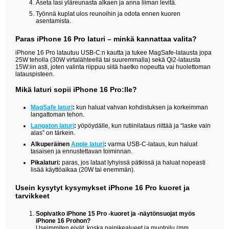
Aseta lasi yläreunasta alkaen ja anna liiman levitä.
Työnnä kuplat ulos reunoihin ja odota ennen kuoren
asentamista.
Paras iPhone 16 Pro laturi – minkä kannattaa valita?
iPhone 16 Pro latautuu USB-C:n kautta ja tukee MagSafe-latausta jopa
25W teholla (30W virtalähteellä tai suuremmalla) sekä Qi2-latausta
15W:iin asti, joten valinta riippuu siitä haetko nopeutta vai huolettoman
latauspisteen.
Mikä laturi sopii iPhone 16 Pro:lle?
MagSafe laturi
:
kun haluat vahvan kohdistuksen ja korkeimman
langattoman tehon.
Langaton laturi
:
yöpöydälle, kun rutiinilataus riittää ja “laske vain
alas” on tärkein.
Alkuperäinen
Apple laturi
:
varma USB-C-lataus, kun haluat
tasaisen ja ennustettavan toiminnan.
Pikalaturi:
paras, jos lataat lyhyissä pätkissä ja haluat nopeasti
lisää käyttöaikaa (20W tai enemmän).
Usein kysytyt kysymykset iPhone 16 Pro kuoret ja
tarvikkeet
Sopivatko iPhone 15 Pro -kuoret ja -näytönsuojat myös
iPhone 16 Prohon?
Useimmiten eivät, koska painikealueet ja muotoilu (mm.