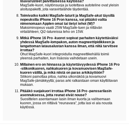
lisävarusteet päivittäisessä käytössä?
MagSafe-kuori, näytönsuoja ja luotettava autoteline ovat yleisin
aloituspaketti, jota varavirtalähde täydentää.
Toimivatko kaikki MagSafe-laturit ja MagSafe-akut täysillä
nopeuksilla iPhone 16 Pron kanssa, vai pitääkö valita
nimenomaan Applen omat tai tietyt tehot (W)?
Maksiminopeus vaatii 25W MagSafe-tuen ja riittävän
virtalähteen; Qi2-latureissa teho on 15W.
Mitkä iPhone 16 Pro -kuoret sopivat parhaiten käytettäväksi
yhdessä MagSafe-lompakon, auton magneettipidikkeen ja
langattoman latausalustan kanssa ilman, että niitä tarvitsee
irrottaa?
Ohut MagSafe-kuori integroidulla magneettikehällä toimii
yleensä parhaiten, kun lisäosia vaihdetaan usein.
Millainen ero on hinnassa ja käytettävyydessä iPhone 16 Pro
-silikonikuoren, nahkakuoren ja kovamuovisen MagSafe-
kuoren välillä, ja mikä niistä on paras arkikäyttöön?
Silikoni painottaa pitoa, nahka ulkonäköä ja kovamuovi
MagSafe-jämäkkyyttä; paras arki ratkaistaan oman käyttötavan
mukaan.
Pitääkö suojakuori irrottaa iPhone 16 Pro -panssarilasin
asennuksessa, jotta reunat eivät nouse?
Suosittelen asentamaan lasin ilman kuorta ja valitsemaan
kuoren, jossa on riittävä “reunavara”, jotta lasi ei ala nousta
käytössä.