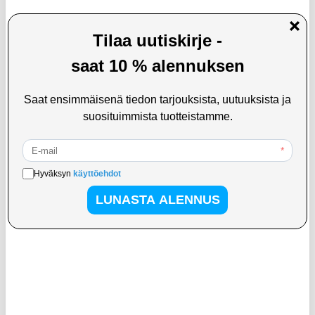
LISÄÄ KORIIN
13,95
EUR
57,95
EUR
KESKUSVARASTOSSA
KESKUSVARASTOSSA
ARVIOITU TOIMITUSAIKA 20-25 PÄIVÄÄ
ARVIOITU TOIMITUSAIKA 20-25 PÄIVÄÄ
Teksturoitu IPX8 vedenpitävä kotelo
Universaali kissankorvien
hihnalla - 7"
vedenpitävä kotelo - 7"