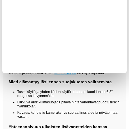
telineisiin ja latureihin, mutta heikko magneettirengas tuntuu
käytössä heti.
iPhone 16 Pro nahkakuori:
tyylikäs ja miellyttävä kädessä, mutta
kosteudessa ja hankauksessa se vaatii enemmän huolenpitoa.
iPhone 16 Pro lompakkokotelo:
suojaa myös näyttöä ja kuljettaa
kortit, mutta paksuus lisääntyy taskussa.
Apple iPhone 16 Pro kuoret:
yleensä erittäin siisti sovitus
painikealueille, mutta hintataso on usein korkea.
iPhone 16 Pro TPU kuori:
hyvä kompromissi suojaan ja
ohuuteen, mutta halpa TPU voi kellastua.
iPhone 16 Pro läpinäkyvä kuori:
pitää värin näkyvillä, mutta
kiiltävä pinta paljastaa naarmut nopeasti.
Löydät meiltä myös iPhone 16 Pro Max-, iPhone 16 Plus- ja iPhone 16 -
kuoret – ja laajan valikoiman
iPhone kuoria
eri käyttötapoihin.
Mieti elämäntyyliäsi ennen suojakuoren valitsemista
Taskukäyttö ja yhden käden käyttö: ohuempi kuori tuntuu 6,3”
rungossa kevyemmältä.
Liikkuva arki: kulmasuojat + pitävä pinta vähentävät pudotusriskin
“vahinkoja”.
Kuvaus: kohotettu kamerakehys suojaa linssialuetta pöytäpintaa
vasten.
Yhteensopivuus ulkoisten lisävarusteiden kanssa