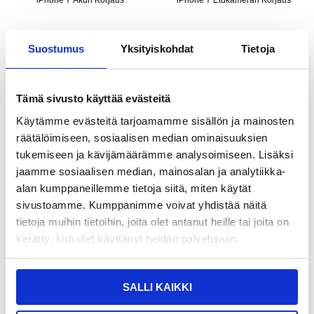
iPhone 7 Akun Korjaus
iPhone 7 Etukameran Korjaus
Suostumus
Yksityiskohdat
Tietoja
Tämä sivusto käyttää evästeitä
Käytämme evästeitä tarjoamamme sisällön ja mainosten
räätälöimiseen, sosiaalisen median ominaisuuksien
tukemiseen ja kävijämäärämme analysoimiseen. Lisäksi
jaamme sosiaalisen median, mainosalan ja analytiikka-
alan kumppaneillemme tietoja siitä, miten käytät
sivustoamme. Kumppanimme voivat yhdistää näitä
42,95
EUR
52,95
EUR
tietoja muihin tietoihin, joita olet antanut heille tai joita on
KESKUSVARASTOSSA
KESKUSVARASTOSSA
kerätty, kun olet käyttänyt heidän palvelujaan.
ARVIOITU TOIMITUSAIKA 5-10 PÄIVÄÄ
ARVIOITU TOIMITUSAIKA 5-10 PÄIVÄÄ
iPhone 7 Flex-kaapelin Korjaus
iPhone 7 Kameran Korjaus
SALLI KAIKKI