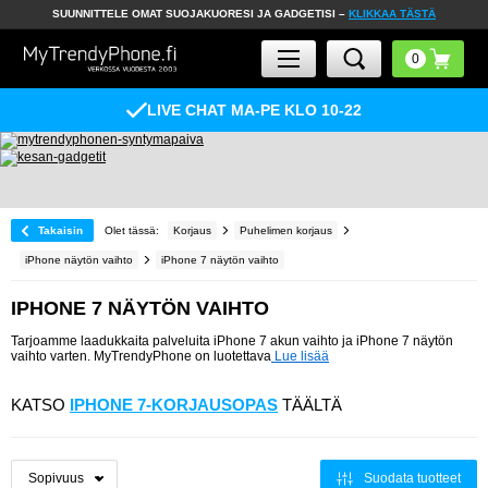
SUUNNITTELE OMAT SUOJAKUORESI JA GADGETISI –
KLIKKAA TÄSTÄ
LIVE CHAT MA-PE KLO 10-22
Takaisin
Olet tässä:
Korjaus
Puhelimen korjaus
iPhone näytön vaihto
iPhone 7 näytön vaihto
IPHONE 7 NÄYTÖN VAIHTO
Tarjoamme laadukkaita palveluita iPhone 7 akun vaihto ja iPhone 7 näytön
vaihto varten. MyTrendyPhone on luotettava
Lue lisää
KATSO
IPHONE 7-KORJAUSOPAS
TÄÄLTÄ
Suodata tuotteet