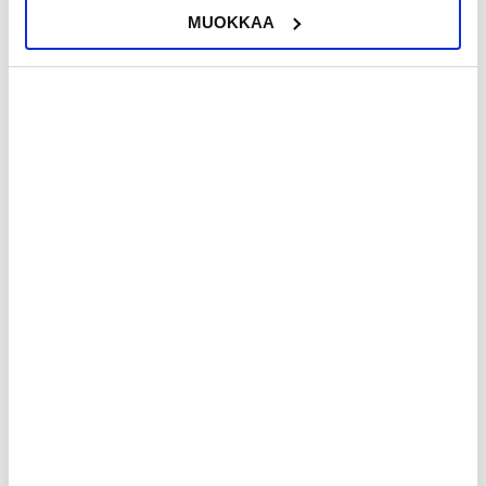
MUOKKAA
LISÄÄ KORIIN
45,95
EUR
49,95
EUR
KESKUSVARASTOSSA
KESKUSVARASTOSSA
ARVIOITU TOIMITUSAIKA 5-10 PÄIVÄÄ
ARVIOITU TOIMITUSAIKA 5-10 PÄIVÄÄ
iPhone 7 Kameran Linssi Korjaus
iPhone 7 Kuuloke Korjaus