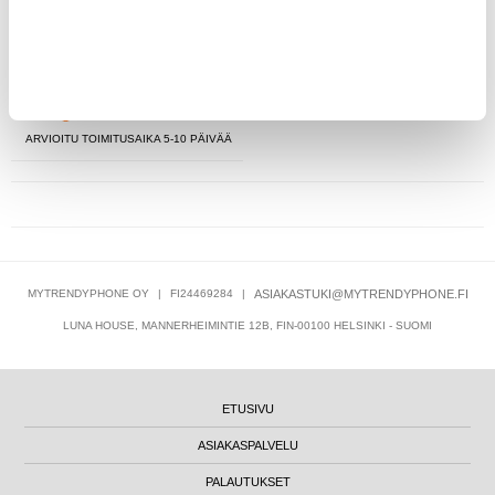
45,95
EUR
KESKUSVARASTOSSA
ARVIOITU TOIMITUSAIKA 5-10 PÄIVÄÄ
MYTRENDYPHONE OY
|
FI24469284
|
ASIAKASTUKI@MYTRENDYPHONE.FI
LUNA HOUSE, MANNERHEIMINTIE 12B, FIN-00100 HELSINKI - SUOMI
ETUSIVU
ASIAKASPALVELU
PALAUTUKSET