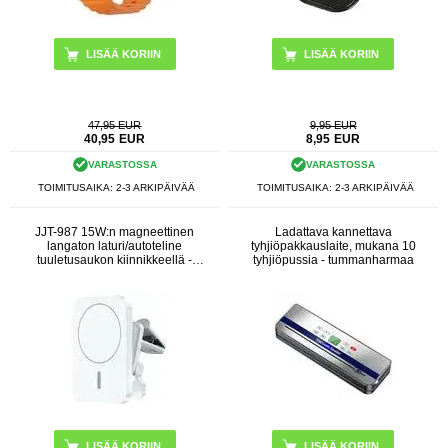
LISÄÄ KORIIN
47,95 EUR
9,95 EUR
40,95
EUR
8,95
EUR
VARASTOSSA
VARASTOSSA
TOIMITUSAIKA: 2-3 ARKIPÄIVÄÄ
TOIMITUSAIKA: 2-3 ARKIPÄIVÄÄ
JJT-987 15W:n magneettinen
Ladattava kannettava
langaton laturi/autoteline
tyhjiöpakkauslaite, mukana 10
tuuletusaukon kiinnikkeellä -
tyhjiöpussia - tummanharmaa
MagSafe-yhteensopiva - valkoinen