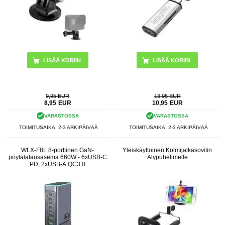
9,95 EUR
13,95 EUR
8,95
EUR
10,95
EUR
VARASTOSSA
VARASTOSSA
TOIMITUSAIKA: 2-3 ARKIPÄIVÄÄ
TOIMITUSAIKA: 2-3 ARKIPÄIVÄÄ
WLX-F8L 8-porttinen GaN-
Yleiskäyttöinen Kolmijalkasovitin
pöytälatausasema 660W - 6xUSB-C
Älypuhelimelle
PD, 2xUSB-A QC3.0