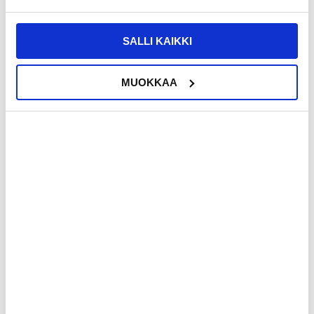
SALLI KAIKKI
MUOKKAA
36,95 EUR
9,95 EUR
33,95
EUR
7,95
EUR
VARASTOSSA
TILATTU
TOIMITUSAIKA: 2-3 ARKIPÄIVÄÄ
ARVIOITU VARASTOON SAAPUMISAIKA:
18.8.2026
608 Kolmiosainen langaton
GC15 83W autolaturi, jossa on
näppäimistö, jossa on
reaaliaikainen jännitemittari - musta
kaksikanavainen kytkin ja teline