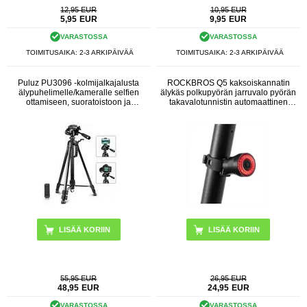
12,95 EUR
10,95 EUR
5,95
EUR
9,95
EUR
VARASTOSSA
VARASTOSSA
TOIMITUSAIKA: 2-3 ARKIPÄIVÄÄ
TOIMITUSAIKA: 2-3 ARKIPÄIVÄÄ
Puluz PU3096 -kolmijalkajalusta
ROCKBROS Q5 kaksoiskannatin
älypuhelimelle/kameralle selfien
älykäs polkupyörän jarruvalo pyörän
ottamiseen, suoratoistoon ja
takavalotunnistin automaattinen
videotallennukseen
vedenpitävä led pyöräilyvalo pyörän
takavalo - musta
55,95 EUR
26,95 EUR
48,95
EUR
24,95
EUR
VARASTOSSA
VARASTOSSA