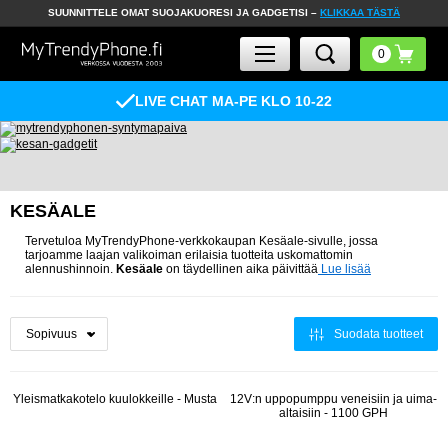
SUUNNITTELE OMAT SUOJAKUORESI JA GADGETISI –
KLIKKAA TÄSTÄ
LIVE CHAT MA-PE KLO 10-22
KESÄALE
Tervetuloa MyTrendyPhone-verkkokaupan Kesäale-sivulle, jossa
tarjoamme laajan valikoiman erilaisia tuotteita uskomattomin
alennushinnoin.
Kesäale
on täydellinen aika päivittää
Lue lisää
Suodata tuotteet
Yleismatkakotelo kuulokkeille - Musta
12V:n uppopumppu veneisiin ja uima-
altaisiin - 1100 GPH