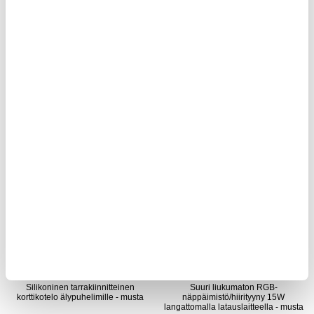
S18A AI Älykäs Ääninauhuri Ranneke
Seinäkiinnitteinen vaateteline /
Reaaliaikaisella Transkriptiolla
kuivausteline alumiinista -
kokoontaitettava, 2 niveltä - musta
LISÄÄ KORIIN
40,95 EUR
47,95 EUR
31,95
EUR
42,95
EUR
VARASTOSSA
VARASTOSSA
TOIMITUSAIKA: 2-3 ARKIPÄIVÄÄ
TOIMITUSAIKA: 2-3 ARKIPÄIVÄÄ
Silikoninen tarrakiinnitteinen
Suuri liukumaton RGB-
korttikotelo älypuhelimille - musta
näppäimistö/hiirityyny 15W
langattomalla latauslaitteella - musta