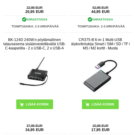
22,95 EUR
52,95 EUR
20,95
EUR
44,95
EUR
VARASTOSSA
VARASTOSSA
TOIMITUSAIKA: 2-3 ARKIPÄIVÄÄ
TOIMITUSAIKA: 2-3 ARKIPÄIVÄÄ
BK-124D 240W:n pöytämallinen
CR375-B 6-in-1 Multi-USB
latausasema sisäänvedettävällä USB-
älykortinlukija Smart / SIM / SD / TF /
C-kaapelilla - 2 x USB-C, 2 x USB-A
MS / M2 kortit - Musta
37,95 EUR
20,95 EUR
34,95
EUR
17,95
EUR