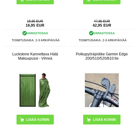
18,95 EUR
47,95 EUR
16,95
EUR
42,95
EUR
VARASTOSSA
VARASTOSSA
TOIMITUSAIKA: 2-3 ARKIPÄIVÄÄ
TOIMITUSAIKA: 2-3 ARKIPÄIVÄÄ
Luckstone Kannettava Hätä
Polkupyöräpidike Garmin Edge
Makuupussi - Vihreä
200/510/520/810:lle