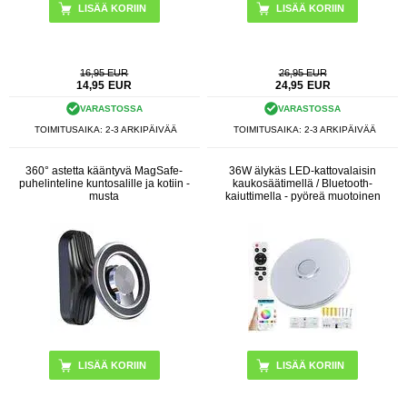
16,95 EUR
26,95 EUR
14,95
EUR
24,95
EUR
VARASTOSSA
VARASTOSSA
TOIMITUSAIKA: 2-3 ARKIPÄIVÄÄ
TOIMITUSAIKA: 2-3 ARKIPÄIVÄÄ
360° astetta kääntyvä MagSafe-
36W älykäs LED-kattovalaisin
puhelinteline kuntosalille ja kotiin -
kaukosäätimellä / Bluetooth-
musta
kaiuttimella - pyöreä muotoinen