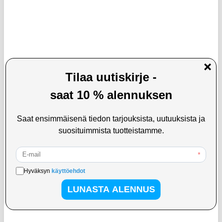
Yesido MG19 lasten hiustenleikkuri
YOUOKLIGHT YK1528 Vedenpitävä
älykkäällä digitaalisella näytöllä -
pyörävalosarja LED Super Bright
valkoinen
Polkupyörän ajovalo + takavalo USB
ladattava USB-valo
44,95 EUR
24,95 EUR
40,95
EUR
23,95
EUR
VARASTOSSA
VARASTOSSA
TOIMITUSAIKA: 2-3 ARKIPÄIVÄÄ
TOIMITUSAIKA: 2-3 ARKIPÄIVÄÄ
5 kpl. Ruostumattomasta teräksestä
BF02 Bluetooth-ääniadapteri/lähetin
valmistettu pyöreä seinäreikäinen
lentokoneeseen, televisioon ja
laippakansi
kuntosalille - valkoinen