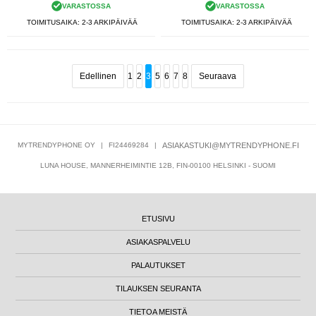
VARASTOSSA
VARASTOSSA
TOIMITUSAIKA: 2-3 ARKIPÄIVÄÄ
TOIMITUSAIKA: 2-3 ARKIPÄIVÄÄ
Edellinen
1
2
3
5
6
7
8
Seuraava
MYTRENDYPHONE OY
|
FI24469284
|
ASIAKASTUKI@MYTRENDYPHONE.FI
LUNA HOUSE, MANNERHEIMINTIE 12B, FIN-00100 HELSINKI - SUOMI
ETUSIVU
ASIAKASPALVELU
PALAUTUKSET
TILAUKSEN SEURANTA
TIETOA MEISTÄ