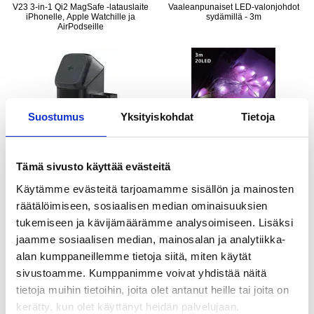
V23 3-in-1 Qi2 MagSafe -latauslaite
Vaaleanpunaiset LED-valonjohdot
iPhonelle, Apple Watchille ja
sydämillä - 3m
AirPodseille
Suostumus
Yksityiskohdat
Tietoja
LISÄÄ KORIIN
Tämä sivusto käyttää evästeitä
Käytämme evästeitä tarjoamamme sisällön ja mainosten
räätälöimiseen, sosiaalisen median ominaisuuksien
9,95 EUR
35,95
EUR
3,95
EUR
tukemiseen ja kävijämäärämme analysoimiseen. Lisäksi
VARASTOSSA
VARASTOSSA
jaamme sosiaalisen median, mainosalan ja analytiikka-
TOIMITUSAIKA: 2-3 ARKIPÄIVÄÄ
TOIMITUSAIKA: 2-3 ARKIPÄIVÄÄ
alan kumppaneillemme tietoja siitä, miten käytät
sivustoamme. Kumppanimme voivat yhdistää näitä
X11 Qi2 15W:n 3-in-1 MagSafe-
4-painikkeinen langaton kaukosäädin
tietoja muihin tietoihin, joita olet antanut heille tai joita on
langaton latausteline LED-kellolla -
Duplicator - 433MHz
musta
kerätty, kun olet käyttänyt heidän palvelujaan.