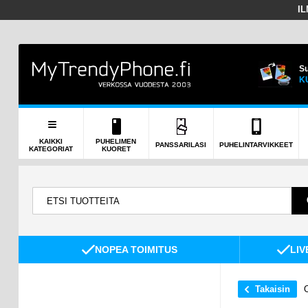
I
Su
K
KAIKKI
PUHELIMEN
PANSSARILASI
PUHELINTARVIKKEET
KATEGORIAT
KUORET
NOPEA TOIMITUS
LIV
Takaisin
O