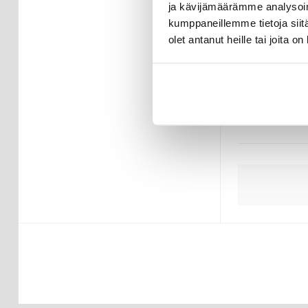
ja kävijämäärämme analysoim
kumppaneillemme tietoja siitä
16,95
E
olet antanut heille tai joita o
VARAST
TOIMITUSAI
ARKIPÄI
Näytetään
3
tulo