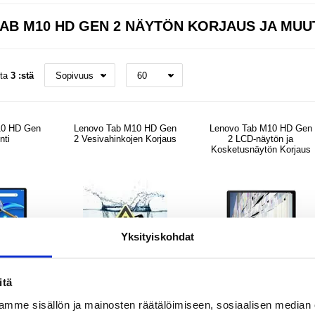
AB M10 HD GEN 2 NÄYTÖN KORJAUS JA MU
sta
3 :stä
10 HD Gen
Lenovo Tab M10 HD Gen
Lenovo Tab M10 HD Gen
nti
2 Vesivahinkojen Korjaus
2 LCD-näytön ja
Kosketusnäytön Korjaus
Yksityiskohdat
itä
mme sisällön ja mainosten räätälöimiseen, sosiaalisen median