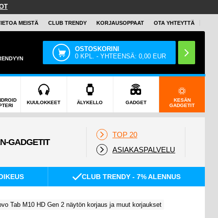
OT
TIETOA MEISTÄ
CLUB TRENDY
KORJAUSOPPAAT
OTA YHTEYTTÄ
OSTOSKORINI
0
KPL. - YHTEENSÄ:
0,00
EUR
TRENDYYN
NDROID
KESÄN
KUULOKKEET
ÄLYKELLO
GADGET
PTERI
GADGETIT
TOP 20
ASIAKASPALVELU
OIKEUS
CLUB TRENDY - 7% ALENNUS
vo Tab M10 HD Gen 2 näytön korjaus ja muut korjaukset