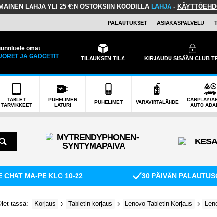
LMAINEN LAHJA
YLI 25 €:N OSTOKSIIN KOODILLA
LAHJA
-
KÄYTTÖEHD
PALAUTUKSET
ASIAKASPALVELU
unnittele omat
UORET JA GADGETIT
TILAUKSEN TILA
KIRJAUDU SISÄÄN CLUB 
TABLET
PUHELIMEN
CARPLAY/A
PUHELIMET
VARAVIRTALÄHDE
TARVIKKEET
LATURI
AUTO ADA
E CHAT MA-PE KLO 10-22
30 PÄIVÄN PALAUTUS
let tässä:
Korjaus
Tabletin korjaus
Lenovo Tabletin Korjaus
Leno