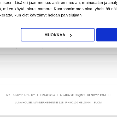
iseen. Lisäksi jaamme sosiaalisen median, mainosalan ja analy
, miten käytät sivustoamme. Kumppanimme voivat yhdistää näitä t
UR
36,95
EUR
87,95
EUR
n kerätty, kun olet käyttänyt heidän palvelujaan.
OSSA
VARASTOSSA
KESKUSVARASTOSSA
KA: 2-3
TOIMITUSAIKA: 2-3
ARVIOITU TOIMITUSAIKA 5-10
VÄÄ
ARKIPÄIVÄÄ
PÄIVÄÄ
MUOKKAA
sta
3 :stä
MYTRENDYPHONE OY
|
FI24469284
|
ASIAKASTUKI@MYTRENDYPHONE.FI
LUNA HOUSE, MANNERHEIMINTIE 12B, FIN-00100 HELSINKI - SUOMI