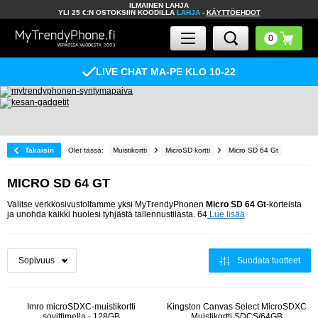
ILMAINEN LAHJA
YLI 25 €:N OSTOKSIIN KOODILLA
LAHJA
-
KÄYTTÖEHDOT
LIVE CHAT MA-PE KLO 10-22
Takaisin
Olet tässä:
Muistikortti
MicroSD kortti
Micro SD 64 Gt
MICRO SD 64 GT
Valitse verkkosivustoltamme yksi MyTrendyPhonen
Micro SD 64 Gt
-korteista
ja unohda kaikki huolesi tyhjästä tallennustilasta. 64
Lue lisää
Suodata tuotteet
Imro microSDXC-muistikortti
Kingston Canvas Select MicroSDXC
sovittimella - 128GB
Muistikortti SDCS/64GB