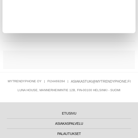
32,95
EUR
LOPPU VARASTOSTA.
TOIMITUSAIKA TUNTEMATON.
MYTRENDYPHONE OY
|
FI24469284
|
ASIAKASTUKI@MYTRENDYPHONE.FI
LUNA HOUSE, MANNERHEIMINTIE 12B, FIN-00100 HELSINKI - SUOMI
ETUSIVU
ASIAKASPALVELU
PALAUTUKSET