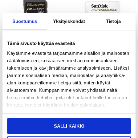
Suostumus
Yksityiskohdat
Tietoja
Tämä sivusto käyttää evästeitä
LISÄÄ KORIIN
Käytämme evästeitä tarjoamamme sisällön ja mainosten
räätälöimiseen, sosiaalisen median ominaisuuksien
tukemiseen ja kävijämäärämme analysoimiseen. Lisäksi
40,95
EUR
38,95
EUR
jaamme sosiaalisen median, mainosalan ja analytiikka-
VARASTOSSA
VARASTOSSA
alan kumppaneillemme tietoja siitä, miten käytät
TOIMITUSAIKA: 2-3 ARKIPÄIVÄÄ
TOIMITUSAIKA: 2-3 ARKIPÄIVÄÄ
sivustoamme. Kumppanimme voivat yhdistää näitä
tietoja muihin tietoihin, joita olet antanut heille tai joita on
Samsung PRO Plus microSD-kortti
Kingston Industrial MicroSDXC-
USB-kortinlukija (2023) MB-
muistikortti SDCIT2 - 64Gt
kerätty, kun olet käyttänyt heidän palvelujaan.
MD128SB/WW - 128GB - 128GB
SALLI KAIKKI