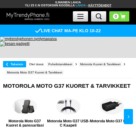
ILMAINEN LAHJA
YLI 25 €:N OSTOKSIIN KOODILLA
LAHJA
-
KÄYTTÖEHDOT
LIVE CHAT MA-PE KLO 10-22
Takaisin
Olet tässä:
Puhelintarvikkeet
Motorola Kuoret & Tarvikkeet
Motorola Moto G37 Kuoret & Tarvikkeet
MOTOROLA MOTO G37 KUORET & TARVIKKEET
Motorola Moto G37
Motorola Moto G37 USB-
Motorola Moto G37 Laturi
Kuoret & panssarilasi
C Kaapeli