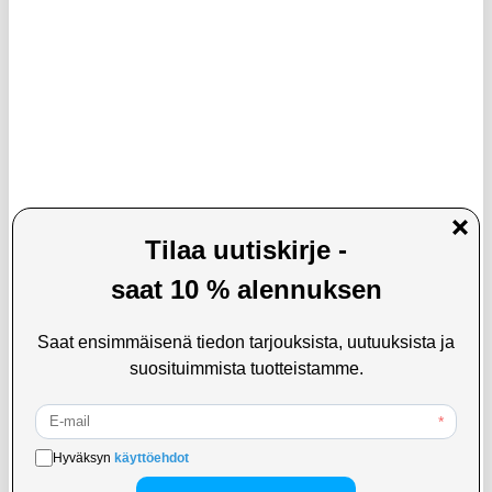
14,95
EUR
9,95
EUR
VARASTOSSA
VARASTOSSA
TOIMITUSAIKA: 2-3 ARKIPÄIVÄÄ
TOIMITUSAIKA: 2-3 ARKIPÄIVÄÄ
Tech-Protect SM80 Yleiskäyttöinen
Universaali Juoksuvarsinauha
puhelinkotelo korttitaskuilla 5.8-6.8" -
Rannelompakolla - Musta
Musta