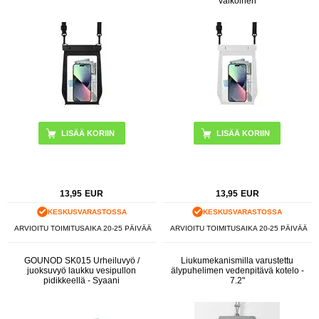
valkoinen
LISÄÄ KORIIN
13,95
EUR
13,95
EUR
KESKUSVARASTOSSA
KESKUSVARASTOSSA
ARVIOITU TOIMITUSAIKA 20-25 PÄIVÄÄ
ARVIOITU TOIMITUSAIKA 20-25 PÄIVÄÄ
GOUNOD SK015 Urheiluvyö /
Liukumekanismilla varustettu
juoksuvyö laukku vesipullon
älypuhelimen vedenpitävä kotelo -
pidikkeellä - Syaani
7.2"