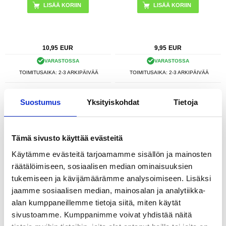
LISÄÄ KORIIN
10,95
EUR
9,95
EUR
VARASTOSSA
VARASTOSSA
TOIMITUSAIKA: 2-3 ARKIPÄIVÄÄ
TOIMITUSAIKA: 2-3 ARKIPÄIVÄÄ
Spigen A621 Vedenpitävä Vyölaukku
Tech-Protect Yleiskäyttöinen
Suostumus
Yksityiskohdat
Tietoja
& Vedenpitävä Kelluva Kotelo - Musta
Vedenpitävä Kotelo - 6.9"
Tämä sivusto käyttää evästeitä
Käytämme evästeitä tarjoamamme sisällön ja mainosten
räätälöimiseen, sosiaalisen median ominaisuuksien
tukemiseen ja kävijämäärämme analysoimiseen. Lisäksi
SUOSIKKITUOTE
jaamme sosiaalisen median, mainosalan ja analytiikka-
alan kumppaneillemme tietoja siitä, miten käytät
LISÄÄ KORIIN
sivustoamme. Kumppanimme voivat yhdistää näitä