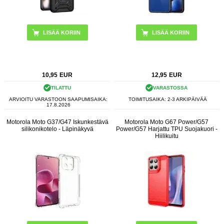
LISÄÄ KORIIN
10,95
EUR
12,95
EUR
TILATTU
VARASTOSSA
ARVIOITU VARASTOON SAAPUMISAIKA:
TOIMITUSAIKA: 2-3 ARKIPÄIVÄÄ
17.8.2026
Motorola Moto G37/G47 Iskunkestävä
Motorola Moto G67 Power/G57
silikonikotelo - Läpinäkyvä
Power/G57 Harjattu TPU Suojakuori -
Hiilikuitu