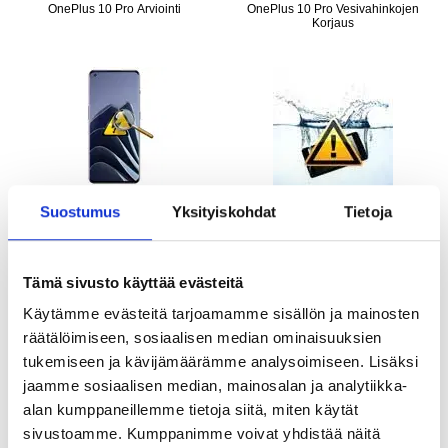
OnePlus 10 Pro Arviointi
OnePlus 10 Pro Vesivahinkojen
Korjaus
Suostumus
Yksityiskohdat
Tietoja
Tämä sivusto käyttää evästeitä
16,95
EUR
36,95
EUR
Käytämme evästeitä tarjoamamme sisällön ja mainosten
VARASTOSSA
VARASTOSSA
räätälöimiseen, sosiaalisen median ominaisuuksien
TOIMITUSAIKA: 2-3 ARKIPÄIVÄÄ
TOIMITUSAIKA: 2-3 ARKIPÄIVÄÄ
tukemiseen ja kävijämäärämme analysoimiseen. Lisäksi
jaamme sosiaalisen median, mainosalan ja analytiikka-
OnePlus 10 Pro LCD-näytön ja
OnePlus 10 Pro Soittoäänikaiutin
alan kumppaneillemme tietoja siitä, miten käytät
Kosketusnäytön Korjaus
Korjaus
sivustoamme. Kumppanimme voivat yhdistää näitä