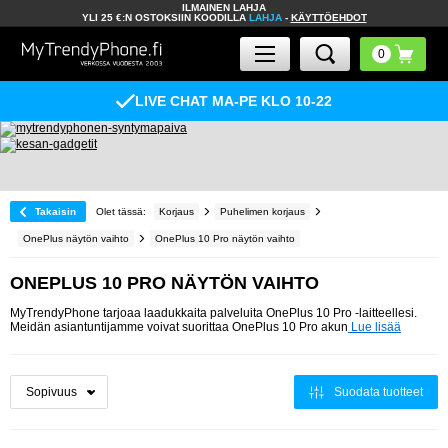
ILMAINEN LAHJA
YLI 25 €:N OSTOKSIIN KOODILLA
LAHJA
-
KÄYTTÖEHDOT
LIVE CHAT MA-PE KLO 10-22
Takaisin
Olet tässä:
Korjaus
Puhelimen korjaus
OnePlus näytön vaihto
OnePlus 10 Pro näytön vaihto
ONEPLUS 10 PRO NÄYTÖN VAIHTO
MyTrendyPhone tarjoaa laadukkaita palveluita OnePlus 10 Pro -laitteellesi.
Meidän asiantuntijamme voivat suorittaa OnePlus 10 Pro akun
Lue lisää
Suodata tuotteet