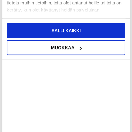
tietoja muihin tietoihin, joita olet antanut heille tai joita on
kerätty, kun olet käyttänyt heidän palvelujaan.
SALLI KAIKKI
MUOKKAA
LISÄÄ KORIIN
309,95
EUR
47,95
EUR
KESKUSVARASTOSSA
KESKUSVARASTOSSA
ARVIOITU TOIMITUSAIKA 5-10 PÄIVÄÄ
ARVIOITU TOIMITUSAIKA 5-10 PÄIVÄÄ
OnePlus 10 Pro Takakannen Korjaus
OnePlus 10 Pro LCD-näytön ja
Kosketusnäytön Korjaus