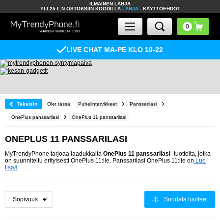
ILMAINEN LAHJA
YLI 25 €:N OSTOKSIIN KOODILLA
LAHJA
-
KÄYTTÖEHDOT
LIVE CHAT MA-PE KLO 10-22
Takaisin
Olet tässä:
Puhelintarvikkeet
Panssarilasi
OnePlus panssarilasi
OnePlus 11 panssarilasi
ONEPLUS 11 PANSSARILASI
MyTrendyPhone tarjoaa laadukkaita
OnePlus 11 panssarilasi
-tuotteita, jotka
on suunniteltu erityisesti OnePlus 11:lle. Panssarilasi OnePlus 11:lle on
Lue
lisää
Suodata tuotteet