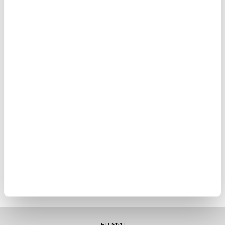
LISÄÄ KORIIN
18,95
EUR
9,95
EUR
VARASTOSSA
VARASTOSSA
TOIMITUSAIKA: 2-3 ARKIPÄIVÄÄ
TOIMITUSAIKA: 2-3 ARKIPÄIVÄÄ
MYTRENDYPHONE OY
|
FI24469284
|
ASIAKASTUKI@MYTRENDYPHONE.FI
LUNA HOUSE, MANNERHEIMINTIE 12B, FIN-00100 HELSINKI - SUOMI
ETUSIVU