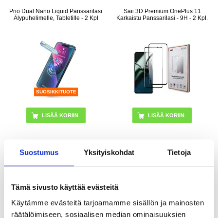
Prio Dual Nano Liquid Panssarilasi
Saii 3D Premium OnePlus 11
Älypuhelimelle, Tabletille - 2 Kpl
Karkaistu Panssarilasi - 9H - 2 Kpl.
SUOSIKKITUOTE
Suostumus
Yksityiskohdat
Tietoja
10,95
EUR
13,95
EUR
VARASTOSSA
VARASTOSSA
TOIMITUSAIKA: 2-3 ARKIPÄIVÄÄ
TOIMITUSAIKA: 2-3 ARKIPÄIVÄÄ
Tämä sivusto käyttää evästeitä
Käytämme evästeitä tarjoamamme sisällön ja mainosten
Full Cover OnePlus 11 Panssarilasi -
Imak HD OnePlus 11 Kameralinssin
9H - Musta
Panssarilasi - 9H - 2 Kpl.
räätälöimiseen, sosiaalisen median ominaisuuksien