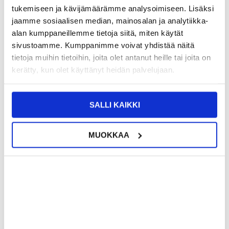
tukemiseen ja kävijämäärämme analysoimiseen. Lisäksi
jaamme sosiaalisen median, mainosalan ja analytiikka-
alan kumppaneillemme tietoja siitä, miten käytät
sivustoamme. Kumppanimme voivat yhdistää näitä
tietoja muihin tietoihin, joita olet antanut heille tai joita on
kerätty, kun olet käyttänyt heidän palvelujaan.
SALLI KAIKKI
MUOKKAA
9,95
EUR
7,95
EUR
VARASTOSSA
VARASTOSSA
TOIMITUSAIKA: 2-3 ARKIPÄIVÄÄ
TOIMITUSAIKA: 2-3 ARKIPÄIVÄÄ
Northjo 2-1:ssä OnePlus 11 -
Qnect Näytön Puhdistussarja - Suihke
suojasarja - Kirkas
& Pyyhe