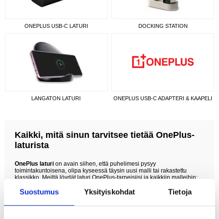
ONEPLUS USB-C LATURI
DOCKING STATION
LANGATON LATURI
ONEPLUS USB-C ADAPTERI & KAAPELI
Kaikki, mitä sinun tarvitsee tietää OnePlus-
laturista
OnePlus laturi
on avain siihen, että puhelimesi pysyy
toimintakuntoisena, olipa kyseessä täysin uusi malli tai rakastettu
klassikko. Meiltä löydät laturi OnePlus-tarpeisiisi ja kaikkiin malleihin:
tutustu esimerkiksi
OnePlus 13 laturi
,
OnePlus Nord 4 laturi
,
OnePlus
Suostumus
Yksityiskohdat
Tietoja
10 Pro laturi
ja
OnePlus 9 laturi
. Tiimimme on huolehtinut siitä, että olet
aina katettu – USB-C-kaapelit, langaton lataus ja paljon muuta. Laturin
ei tule pelkästään toimia; sen tulee tarjota maksimaalinen
latausnopeus, kestävyys ja arjen käytännöllisyys. MyTrendyPhonella
saat kilpailukykyiset hinnat, laajan valikoiman, nopean toimituksen, yli