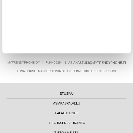
Käytä aina alkuperäisiä tai sertifioituja latureita ja kaapeleita,
vältä suoraa auringonvaloa ja aseta puhelin kovalle, tuuletetulle
pinnalle latauksen ajaksi.
Ovatko viralliset OnePlus-laturit parempia kuin kolmannen
osapuolen mallit?
Viralliset OnePlus-laturit on optimoitu Warp Charge -
teknologialle, mikä takaa maksiminopeuden ja turvallisuuden.
Kolmansien osapuolien laadussa ja latausnopeudessa voi olla
vaihtelua.
MYTRENDYPHONE OY
|
FI24469284
|
ASIAKASTUKI@MYTRENDYPHONE.FI
LUNA HOUSE, MANNERHEIMINTIE 12B, FIN-00100 HELSINKI - SUOMI
ETUSIVU
ASIAKASPALVELU
PALAUTUKSET
TILAUKSEN SEURANTA
TIETOA MEISTÄ