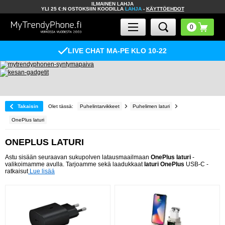
ILMAINEN LAHJA
YLI 25 €:N OSTOKSIIN KOODILLA
LAHJA
-
KÄYTTÖEHDOT
LIVE CHAT MA-PE KLO 10-22
Takaisin
Olet tässä:
Puhelintarvikkeet
Puhelimen laturi
OnePlus laturi
ONEPLUS LATURI
Astu sisään seuraavan sukupolven latausmaailmaan
OnePlus laturi
-
valikoimamme avulla. Tarjoamme sekä laadukkaat
laturi OnePlus
USB-C -
ratkaisut
Lue lisää