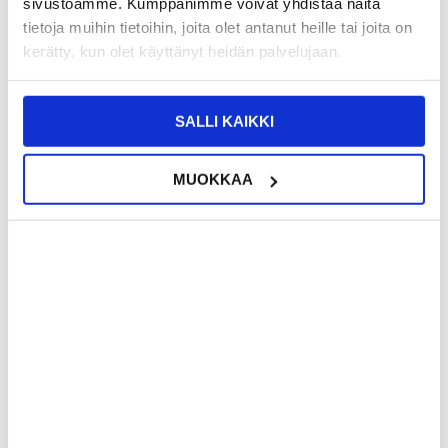
sivustoamme. Kumppanimme voivat yhdistää näitä
tietoja muihin tietoihin, joita olet antanut heille tai joita on
kerätty, kun olet käyttänyt heidän palvelujaan.
SALLI KAIKKI
MUOKKAA
21,95
EUR
57,95
EUR
KESKUSVARASTOSSA
KESKUSVARASTOSSA
ARVIOITU TOIMITUSAIKA 5-10 PÄIVÄÄ
ARVIOITU TOIMITUSAIKA 5-10 PÄIVÄÄ
Samsung Galaxy A12
Samsung Galaxy A12 SIM & MicroSD
Sormenjälkitunnistin Flex-Kaapeli
Korttipaikka GH98-46124A - Musta
GH96-14087A - Musta