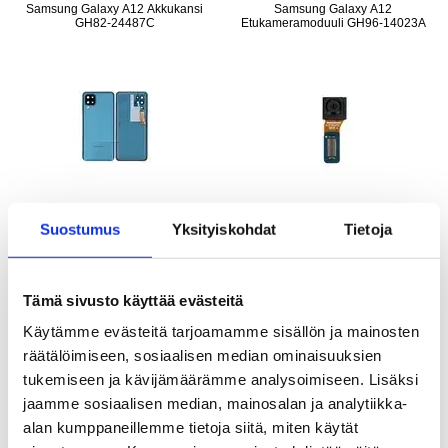
Samsung Galaxy A12 Akkukansi
Samsung Galaxy A12
GH82-24487C
Etukameramoduuli GH96-14023A
LISÄÄ KORIIN
Suostumus
Yksityiskohdat
Tietoja
Tämä sivusto käyttää evästeitä
29,95
EUR
22,95
EUR
Käytämme evästeitä tarjoamamme sisällön ja mainosten
VARASTOSSA
KESKUSVARASTOSSA
räätälöimiseen, sosiaalisen median ominaisuuksien
TOIMITUSAIKA: 2-3 ARKIPÄIVÄÄ
ARVIOITU TOIMITUSAIKA 5-10 PÄIVÄÄ
tukemiseen ja kävijämäärämme analysoimiseen. Lisäksi
Samsung Galaxy A12 Latausliitin Flex
Samsung Galaxy A12 LCD Näyttö
jaamme sosiaalisen median, mainosalan ja analytiikka-
Kaapeli GH96-14044A
GH82-24490A - Musta
alan kumppaneillemme tietoja siitä, miten käytät