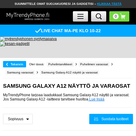
SUUNNITTELE OMAT SUOJAKUORESI JA GADGETISI –
KLIKKAA TÄSTÄ
LIVE CHAT MA-PE KLO 10-22
Takaisin
Olet tässä:
Puhelintarvikkeet
Puhelimen varaosat
Samsung varaosat
Samsung Galaxy A12 näyttö ja varaosat
SAMSUNG GALAXY A12 NÄYTTÖ JA VARAOSAT
MyTrendyPhone tarjoaa laadukkaat Samsung Galaxy A12 näyttö ja varaosat.
Jos Samsung Galaxy A12 -laitteesi tarvitsee huoltoa
Lue lisää
Suodata tuotteet