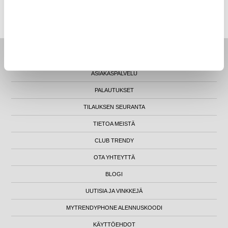
MYTRENDYPHONE OY
|
FI24469284
|
ASIAKASTUKI@MYTRENDYPHONE.FI
LUNA HOUSE, MANNERHEIMINTIE 12B, FIN-00100 HELSINKI - SUOMI
ETUSIVU
ASIAKASPALVELU
PALAUTUKSET
TILAUKSEN SEURANTA
TIETOA MEISTÄ
CLUB TRENDY
OTA YHTEYTTÄ
BLOGI
UUTISIA JA VINKKEJÄ
MYTRENDYPHONE ALENNUSKOODI
KÄYTTÖEHDOT