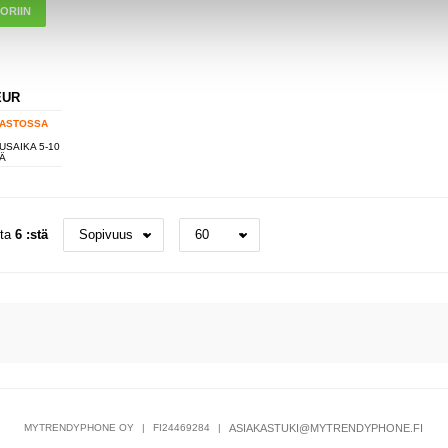
EUR
ASTOSSA
USAIKA 5-10
Ä
sta
6 :stä
MYTRENDYPHONE OY
|
FI24469284
|
ASIAKASTUKI@MYTRENDYPHONE.FI