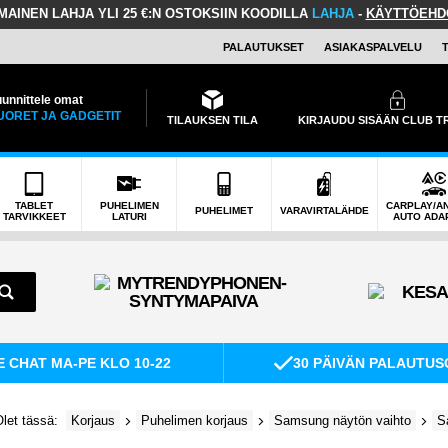
LMAINEN LAHJA
YLI 25 €:N OSTOKSIIN KOODILLA
LAHJA
-
KÄYTTÖEHD
PALAUTUKSET
ASIAKASPALVELU
unnittele omat
UORET JA GADGETIT
TILAUKSEN TILA
KIRJAUDU SISÄÄN CLUB 
TABLET
PUHELIMEN
CARPLAY/A
PUHELIMET
VARAVIRTALÄHDE
TARVIKKEET
LATURI
AUTO ADA
E CHAT MA-PE KLO 10-22
30 PÄIVÄN PALAUTUS
let tässä:
Korjaus
Puhelimen korjaus
Samsung näytön vaihto
S