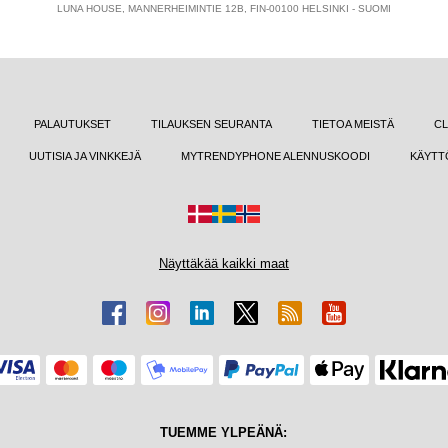
LUNA HOUSE, MANNERHEIMINTIE 12B, FIN-00100 HELSINKI - SUOMI
PALAUTUKSET
TILAUKSEN SEURANTA
TIETOA MEISTÄ
CL
UUTISIA JA VINKKEJÄ
MYTRENDYPHONE ALENNUSKOODI
KÄYTT
Näyttäkää kaikki maat
TUEMME YLPEÄNÄ: