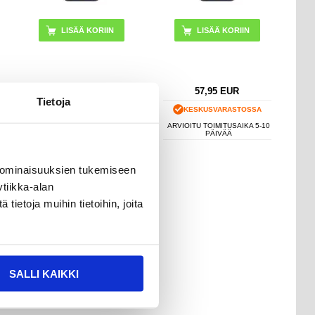
57,95
EUR
57,95
EUR
Tietoja
KESKUSVARASTOSSA
KESKUSVARASTOSSA
ARVIOITU TOIMITUSAIKA 5-10
ARVIOITU TOIMITUSAIKA 5-10
PÄIVÄÄ
PÄIVÄÄ
 ominaisuuksien tukemiseen
tiikka-alan
ietoja muihin tietoihin, joita
SALLI KAIKKI