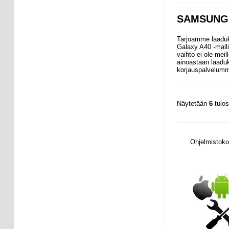
SAMSUNG 
Tarjoamme laaduk
Galaxy A40 -malli
vaihto ei ole mei
ainoastaan laaduk
korjauspalvelumm
Näytetään
6
tulo
Ohjelmistoko