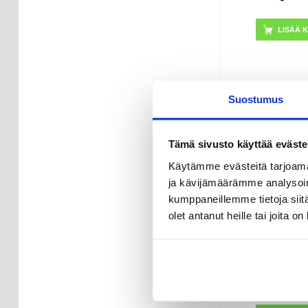
36,95
E
Suostumus
VARAST
TOIMITUSAI
ARKIPÄI
Tämä sivusto käyttää eväste
Käytämme evästeitä tarjoama
Samsung Gal
LCD-näyt
ja kävijämäärämme analysoim
Kosketusnäytön
kumppaneillemme tietoja siitä
Must
olet antanut heille tai joita o