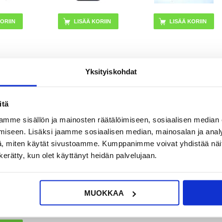
UR
16,95
EUR
36,95
EUR
Yksityiskohdat
OSSA
VARASTOSSA
VARASTOSSA
KA: 2-3
TOIMITUSAIKA: 2-3
TOIMITUSAIKA: 2-3
VÄÄ
ARKIPÄIVÄÄ
ARKIPÄIVÄÄ
itä
mme sisällön ja mainosten räätälöimiseen, sosiaalisen median
axy A40
ön ja
iseen. Lisäksi jaamme sosiaalisen median, mainosalan ja analy
 Korjaus -
, miten käytät sivustoamme. Kumppanimme voivat yhdistää näitä t
a
n kerätty, kun olet käyttänyt heidän palvelujaan.
MUOKKAA