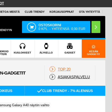
OT
TIETOA MEISTÄ
CLUB TRENDY
KORJAUSOPPAAT
OTA YHTEYTTÄ
OSTOSKORINI
0
KPL. - YHTEENSÄ:
0,00
EUR
TRENDYYN
NDROID
KESÄN
KUULOKKEET
ÄLYKELLO
GADGET
PTERI
GADGETIT
TOP 20
ASIAKASPALVELU
OIKEUS
CLUB TRENDY - 7% ALENNUS
amsung Galaxy A40 näytön vaihto