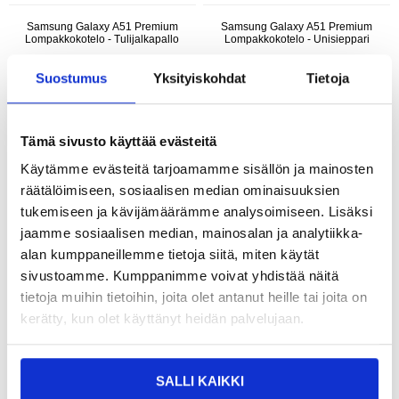
Samsung Galaxy A51 Premium
Samsung Galaxy A51 Premium
Lompakkokotelo - Tulijalkapallo
Lompakkokotelo - Unisieppari
Suostumus
Yksityiskohdat
Tietoja
Tämä sivusto käyttää evästeitä
Käytämme evästeitä tarjoamamme sisällön ja mainosten
räätälöimiseen, sosiaalisen median ominaisuuksien
tukemiseen ja kävijämäärämme analysoimiseen. Lisäksi
jaamme sosiaalisen median, mainosalan ja analytiikka-
alan kumppaneillemme tietoja siitä, miten käytät
sivustoamme. Kumppanimme voivat yhdistää näitä
18,95
EUR
21,95
EUR
tietoja muihin tietoihin, joita olet antanut heille tai joita on
kerätty, kun olet käyttänyt heidän palvelujaan.
KESKUSVARASTOSSA
KESKUSVARASTOSSA
ARVIOITU TOIMITUSAIKA 5-10 PÄIVÄÄ
ARVIOITU TOIMITUSAIKA 5-10 PÄIVÄÄ
Samsung Galaxy A51 Premium
Samsung Galaxy A51 Premium
SALLI KAIKKI
Lompakkokotelo - Vihainen Kissa
Lompakkokotelo - Vintage Kukat