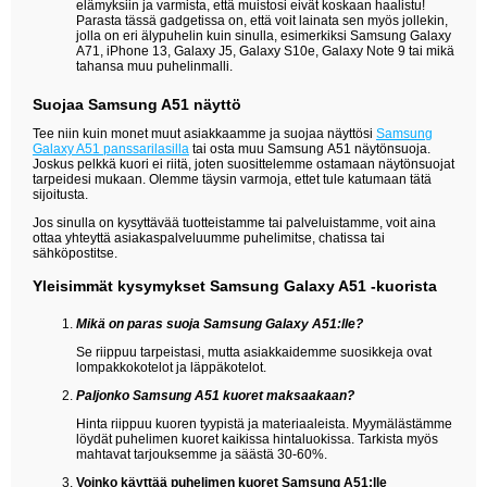
elämyksiin ja varmista, että muistosi eivät koskaan haalistu!
Parasta tässä gadgetissa on, että voit lainata sen myös jollekin,
jolla on eri älypuhelin kuin sinulla, esimerkiksi Samsung Galaxy
A71, iPhone 13, Galaxy J5, Galaxy S10e, Galaxy Note 9 tai mikä
tahansa muu puhelinmalli.
Suojaa Samsung A51 näyttö
Tee niin kuin monet muut asiakkaamme ja suojaa näyttösi
Samsung
Galaxy A51 panssarilasilla
tai osta muu Samsung A51 näytönsuoja.
Joskus pelkkä kuori ei riitä, joten suosittelemme ostamaan näytönsuojat
tarpeidesi mukaan. Olemme täysin varmoja, ettet tule katumaan tätä
sijoitusta.
Jos sinulla on kysyttävää tuotteistamme tai palveluistamme, voit aina
ottaa yhteyttä asiakaspalveluumme puhelimitse, chatissa tai
sähköpostitse.
Yleisimmät kysymykset Samsung Galaxy A51 -kuorista
Mikä on paras suoja Samsung Galaxy A51:lle?
Se riippuu tarpeistasi, mutta asiakkaidemme suosikkeja ovat
lompakkokotelot ja läppäkotelot.
Paljonko Samsung A51 kuoret maksaakaan?
Hinta riippuu kuoren tyypistä ja materiaaleista. Myymälästämme
löydät puhelimen kuoret kaikissa hintaluokissa. Tarkista myös
mahtavat tarjouksemme ja säästä 30-60%.
Voinko käyttää puhelimen kuoret Samsung A51:lle