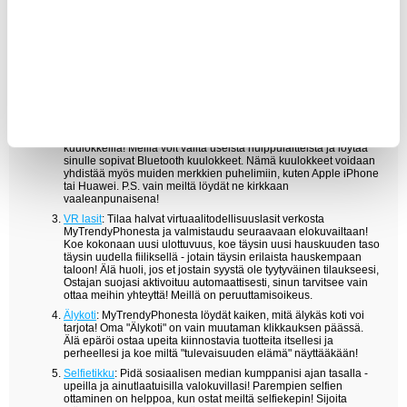
MyTrendyPhonen valtavaan valikoimaan Samsung Galaxy A51
tarvikkeita valitsemalla suosikkisi! Löydä kaikkea kuulokkeista ja
kaiuttimista virtapankkeihin ja autolatureihin ja hämmästy
hinnoistamme!
Puhelinteline autoon
: Jos käytät puhelinta usein ajamisen
aikana, sijoittaminen auton pidikkeeseen voi olla hyvä idea.
Tutustu useisiin malleihin, joissa on erilaisia ominaisuuksia,
jotta arkesi olisi helpompaa.
Langattomat kuulokkeet
: Varusta itsesi markkinoiden parhailla
kuulokkeilla! Meillä voit valita useista huippulaitteista ja löytää
sinulle sopivat Bluetooth kuulokkeet. Nämä kuulokkeet voidaan
yhdistää myös muiden merkkien puhelimiin, kuten Apple iPhone
tai Huawei. P.S. vain meiltä löydät ne kirkkaan
vaaleanpunaisena!
VR lasit
: Tilaa halvat virtuaalitodellisuuslasit verkosta
MyTrendyPhonesta ja valmistaudu seuraavaan elokuvailtaan!
Koe kokonaan uusi ulottuvuus, koe täysin uusi hauskuuden taso
täysin uudella fiiliksellä - jotain täysin erilaista hauskempaan
taloon! Älä huoli, jos et jostain syystä ole tyytyväinen tilaukseesi,
Ostajan suojasi aktivoituu automaattisesti, sinun tarvitsee vain
ottaa meihin yhteyttä! Meillä on peruuttamisoikeus.
Älykoti
: MyTrendyPhonesta löydät kaiken, mitä älykäs koti voi
tarjota! Oma "Älykoti" on vain muutaman klikkauksen päässä.
Älä epäröi ostaa upeita kiinnostavia tuotteita itsellesi ja
perheellesi ja koe miltä "tulevaisuuden elämä" näyttääkään!
Selfietikku
: Pidä sosiaalisen median kumppanisi ajan tasalla -
upeilla ja ainutlaatuisilla valokuvillasi! Parempien selfien
ottaminen on helppoa, kun ostat meiltä selfiekepin! Sijoita