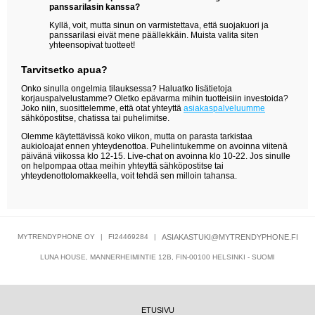
panssarilasin kanssa?
Kyllä, voit, mutta sinun on varmistettava, että suojakuori ja
panssarilasi eivät mene päällekkäin. Muista valita siten
yhteensopivat tuotteet!
Tarvitsetko apua?
Onko sinulla ongelmia tilauksessa? Haluatko lisätietoja
korjauspalvelustamme? Oletko epävarma mihin tuotteisiin investoida?
Joko niin, suosittelemme, että otat yhteyttä
asiakaspalveluumme
sähköpostitse, chatissa tai puhelimitse.
Olemme käytettävissä koko viikon, mutta on parasta tarkistaa
aukioloajat ennen yhteydenottoa. Puhelintukemme on avoinna viitenä
päivänä viikossa klo 12-15. Live-chat on avoinna klo 10-22. Jos sinulle
on helpompaa ottaa meihin yhteyttä sähköpostitse tai
yhteydenottolomakkeella, voit tehdä sen milloin tahansa.
MYTRENDYPHONE OY
|
FI24469284
|
ASIAKASTUKI@MYTRENDYPHONE.FI
LUNA HOUSE, MANNERHEIMINTIE 12B, FIN-00100 HELSINKI - SUOMI
ETUSIVU