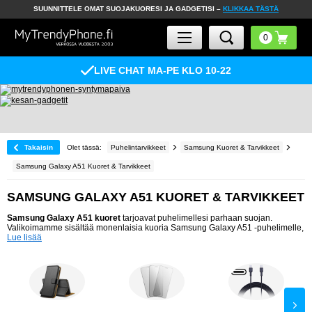
SUUNNITTELE OMAT SUOJAKUORESI JA GADGETISI –
KLIKKAA TÄSTÄ
LIVE CHAT MA-PE KLO 10-22
Takaisin
Olet tässä:
Puhelintarvikkeet
Samsung Kuoret & Tarvikkeet
Samsung Galaxy A51 Kuoret & Tarvikkeet
SAMSUNG GALAXY A51 KUORET & TARVIKKEET
Samsung Galaxy A51 kuoret
tarjoavat puhelimellesi parhaan suojan.
Valikoimamme sisältää monenlaisia kuoria Samsung Galaxy A51 -puhelimelle,
Lue lisää