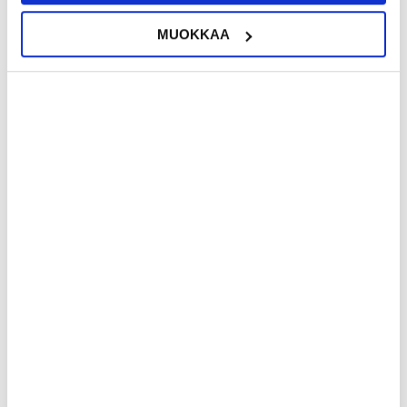
MUOKKAA
18,95
EUR
21,95
EUR
KESKUSVARASTOSSA
KESKUSVARASTOSSA
ARVIOITU TOIMITUSAIKA 5-10 PÄIVÄÄ
ARVIOITU TOIMITUSAIKA 5-10 PÄIVÄÄ
Samsung Galaxy A51 Premium
Samsung Galaxy A51 Premium
Lompakkokotelo - Värikäs Mandala
Lompakkokotelo - Vaaleanpunaiset
Kukat