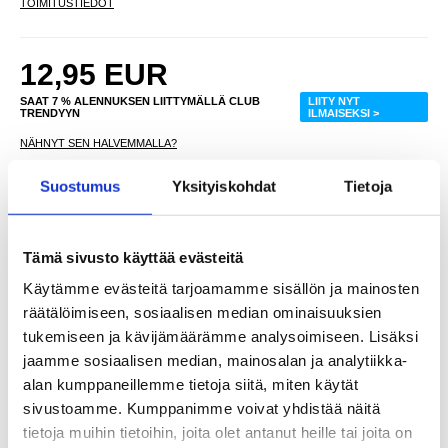
TOIMITUSTIEDOT
12,95
EUR
SAAT 7 % ALENNUKSEN LIITTYMÄLLÄ CLUB
LIITY NYT
TRENDYYN
ILMAISEKSI >
NÄHNYT SEN HALVEMMALLA?
Suostumus
Yksityiskohdat
Tietoja
Valitse väri
Tämä sivusto käyttää evästeitä
-
+
Käytämme evästeitä tarjoamamme sisällön ja mainosten
räätälöimiseen, sosiaalisen median ominaisuuksien
VAIN 2 KPL JÄLJELLÄ VARASTOSSA
tukemiseen ja kävijämäärämme analysoimiseen. Lisäksi
jaamme sosiaalisen median, mainosalan ja analytiikka-
alan kumppaneillemme tietoja siitä, miten käytät
LIVE CHAT
KYSYMYKSIÄ?
KYSY POIS
sivustoamme. Kumppanimme voivat yhdistää näitä
tietoja muihin tietoihin, joita olet antanut heille tai joita on