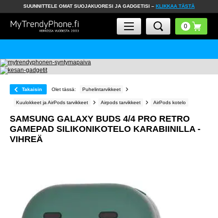
SUUNNITTELE OMAT SUOJAKUORESI JA GADGETISI –
KLIKKAA TÄSTÄ
Takaisin
Olet tässä:
Puhelintarvikkeet
Kuulokkeet ja AirPods tarvikkeet
Airpods tarvikkeet
AirPods kotelo
SAMSUNG GALAXY BUDS 4/4 PRO RETRO
GAMEPAD SILIKONIKOTELO KARABIINILLA -
VIHREÄ