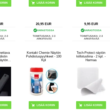
UR
20,95
EUR
9,95
EUR
OSSA
VARASTOSSA
VARASTOSSA
KA: 2-3
TOIMITUSAIKA: 2-3
TOIMITUSAIKA: 2-3
VÄÄ
ARKIPÄIVÄÄ
ARKIPÄIVÄÄ
nettava
Kontakt Chemie Näytön
Tech-Protect näytön
distin
Puhdistuspyyhkeet - 100
kiillotusliina - 2 kpl. -
äytön
Kpl
Harmaa
hku
yökalu
imelle,
nettavalle
e (ilman
ä)
ORIIN