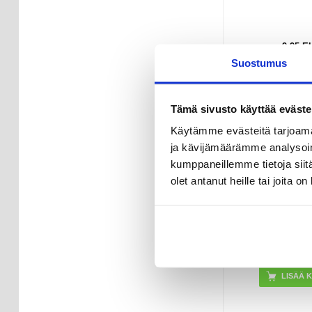
9,95
E
Suostumus
VARAST
TOIMITUSAI
ARKIPÄI
Tämä sivusto käyttää eväste
Samsung Gala
Käytämme evästeitä tarjoama
5G 3MK Flexi
ja kävijämäärämme analysoim
Hybrid Panssari
7H - Läpi
kumppaneillemme tietoja siitä
olet antanut heille tai joita o