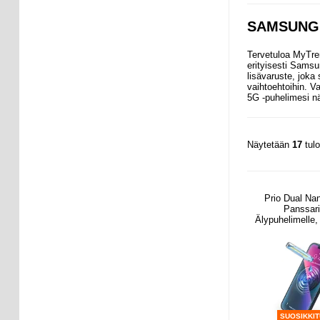
SAMSUNG 
Tervetuloa MyTre
erityisesti Samsu
lisävaruste, joka
vaihtoehtoihin. V
5G -puhelimesi nä
Näytetään
17
tul
Prio Dual Nan
Panssari
Älypuhelimelle, 
2 Kpl
SUOSIKKI