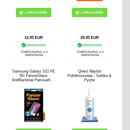
12,95
EUR
29,95
EUR
VARASTOSSA
VARASTOSSA
TOIMITUSAIKA: 2-3
TOIMITUSAIKA: 2-3
ARKIPÄIVÄÄ
ARKIPÄIVÄÄ
Samsung Galaxy S21 FE
Qnect Näytön
5G PanzerGlass
Puhdistussarja - Suihke &
AntiBacterial Panssarilasi
Pyyhe
- 9H - Case Friendly
(Avoin pakkaus -
Erinomainen) - Musta
Reuna