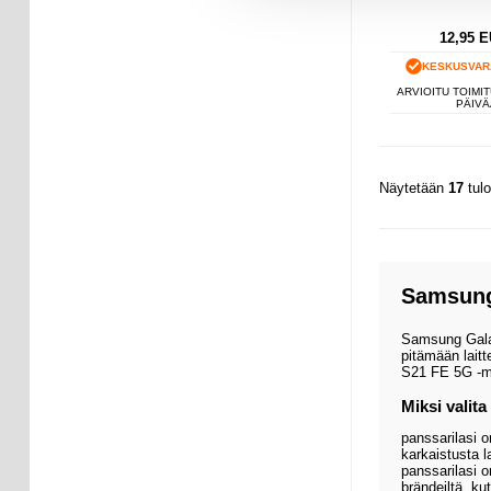
12,95
E
KESKUSVAR
ARVIOITU TOIMIT
PÄIVÄ
Näytetään
17
tul
Samsung
Samsung Galax
pitämään lait
S21 FE 5G -mal
Miksi valita
panssarilasi o
karkaistusta l
panssarilasi 
brändeiltä, ku