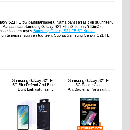
axy S21 FE 5G panssarilaseja
. Nämä panssarilasit on
suunniteltu
lle. Panssarilasi Samsung Galaxy S21 FE 5G:lle on välttämätön
hdistämällä sen myös
Samsung Galaxy S21 FE 5G Kuoret
-
 sinun tarpeisiisi sopivan tuotteen. Suojaa Samsung Galaxy S21 FE
Samsung Galaxy S21 FE
Samsung Galaxy S21 FE
5G BlueDefend Anti-Blue
5G PanzerGlass
Light karkaistu lasi
AntiBacterial Panssarilasi
näytönsuoja - 2 kpl.
- 9H - Case Friendly -
Musta Reuna
SUOSIKKITUOTE