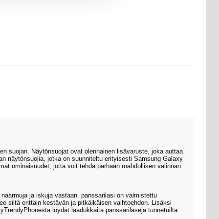
 suojan. Näytönsuojat ovat olennainen lisävaruste, joka auttaa
n näytönsuojia, jotka on suunniteltu erityisesti Samsung Galaxy
mmät ominaisuudet, jotta voit tehdä parhaan mahdollisen valinnan.
 naarmuja ja iskuja vastaan. panssarilasi on valmistettu
 siitä erittäin kestävän ja pitkäikäisen vaihtoehdon. Lisäksi
yTrendyPhonesta löydät laadukkaita panssarilaseja tunnetuilta