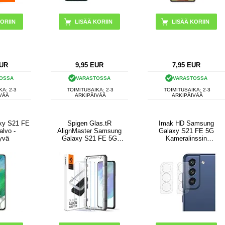
UR
9,95
EUR
7,95
EUR
OSSA
VARASTOSSA
VARASTOSSA
KA: 2-3
TOIMITUSAIKA: 2-3
TOIMITUSAIKA: 2-3
VÄÄ
ARKIPÄIVÄÄ
ARKIPÄIVÄÄ
xy S21 FE
Spigen Glas.tR
Imak HD Samsung
alvo -
AlignMaster Samsung
Galaxy S21 FE 5G
yvä
Galaxy S21 FE 5G
Kameralinssin
Panssarilasi - 9H - 2 Kpl.
Panssarilasi - 9H - 2 Kpl.