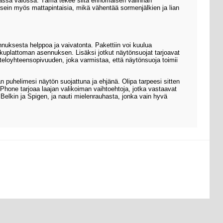
assa valossa. Tämä tekee siitä erinomaisen valinnan
usein myös mattapintaisia, mikä vähentää sormenjälkien ja lian
uksesta helppoa ja vaivatonta. Pakettiin voi kuulua
 kuplattoman asennuksen. Lisäksi jotkut näytönsuojat tarjoavat
oteloyhteensopivuuden, joka varmistaa, että näytönsuoja toimii
puhelimesi näytön suojattuna ja ehjänä. Olipa tarpeesi sitten
one tarjoaa laajan valikoiman vaihtoehtoja, jotka vastaavat
 Belkin ja Spigen, ja nauti mielenrauhasta, jonka vain hyvä