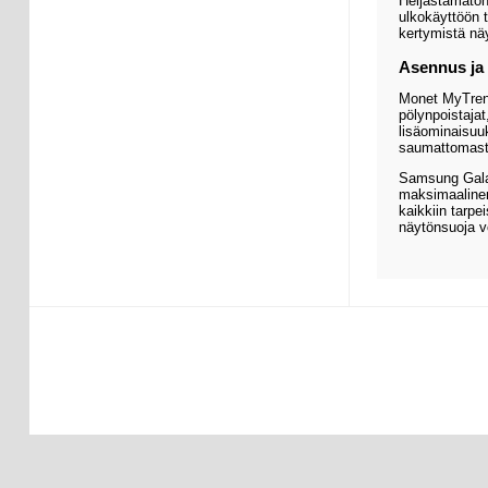
Heijastamaton
ulkokäyttöön t
kertymistä näy
Asennus ja 
Monet MyTrend
pölynpoistajat
lisäominaisuuk
saumattomast
Samsung Galax
maksimaalinen
kaikkiin tarpe
näytönsuoja vo