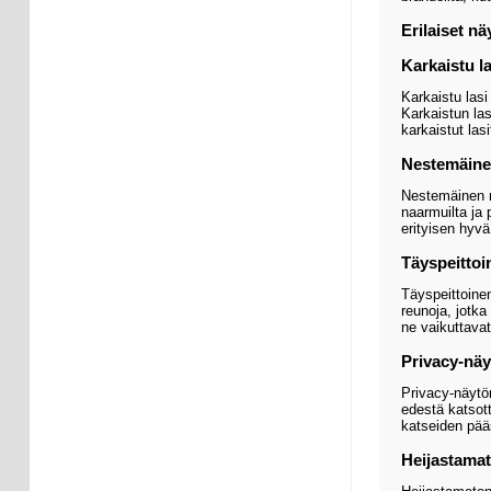
Erilaiset n
Karkaistu la
Karkaistu las
Karkaistun las
karkaistut lasi
Nestemäine
Nestemäinen n
naarmuilta ja 
erityisen hyvä
Täyspeittoi
Täyspeittoine
reunoja, jotka
ne vaikuttava
Privacy-nä
Privacy-näytön
edestä katsott
katseiden pää
Heijastama