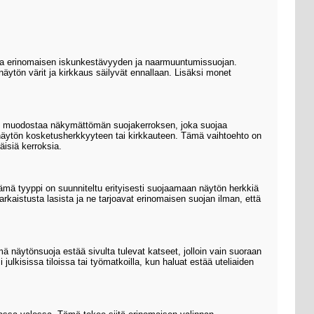
joaa erinomaisen iskunkestävyyden ja naarmuuntumissuojan.
äytön värit ja kirkkaus säilyvät ennallaan. Lisäksi monet
 Se muodostaa näkymättömän suojakerroksen, joka suojaa
ta näytön kosketusherkkyyteen tai kirkkauteen. Tämä vaihtoehto on
äisiä kerroksia.
ämä tyyppi on suunniteltu erityisesti suojaamaan näytön herkkiä
karkaistusta lasista ja ne tarjoavat erinomaisen suojan ilman, että
mä näytönsuoja estää sivulta tulevat katseet, jolloin vain suoraan
ulkisissa tiloissa tai työmatkoilla, kun haluat estää uteliaiden