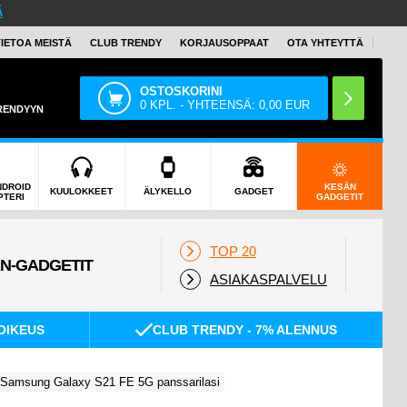
Ä
TIETOA MEISTÄ
CLUB TRENDY
KORJAUSOPPAAT
OTA YHTEYTTÄ
OSTOSKORINI
0
KPL. - YHTEENSÄ:
0,00
EUR
TRENDYYN
NDROID
KESÄN
KUULOKKEET
ÄLYKELLO
GADGET
PTERI
GADGETIT
TOP 20
ASIAKASPALVELU
OIKEUS
CLUB TRENDY - 7% ALENNUS
Samsung Galaxy S21 FE 5G panssarilasi