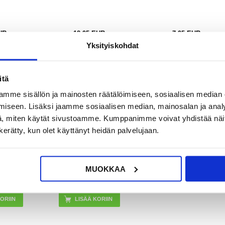
UR
18,95
EUR
7,95
EUR
Yksityiskohdat
OSSA
VARASTOSSA
VARASTOSSA
KA: 2-3
TOIMITUSAIKA: 2-3
TOIMITUSAIKA: 2-3
VÄÄ
ARKIPÄIVÄÄ
ARKIPÄIVÄÄ
itä
xy S21 FE
Samsung Galaxy S21 FE
mme sisällön ja mainosten räätälöimiseen, sosiaalisen median
bleGlass
5G Northjo 2-1:ssä
iseen. Lisäksi jaamme sosiaalisen median, mainosalan ja analy
lasi - 9H -
Suojasarja - Kirkas
näkyvä
, miten käytät sivustoamme. Kumppanimme voivat yhdistää näitä t
n kerätty, kun olet käyttänyt heidän palvelujaan.
MUOKKAA