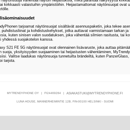
 näytönsuoja vähentää näytön heijastuksia, mikä parantaa näkyvyyttä kirkka
ai kirkkaasti valaistuihin ympäristöihin. Heijastamattomat näytönsuojat ovat 
tölle.
lisäominaisuudet
yPhonen tarjoamat näytönsuojat sisältävät asennuspaketin, joka tekee asenn
, puhdistusliinat ja kohdistuskehykset, jotka auttavat varmistamaan tarkan ja
sia, kuten sinisen valon suodatuksen, joka vähentää silmien rasitusta, tai k
i yhdessä suojakotelon kanssa.
y S21 FE 5G näytönsuojat ovat olennainen lisävaruste, joka auttaa pitämään 
 suoja, yksityisyyden suojaaminen tai heijastusten vähentäminen, MyTrendyPh
isiisi. Valitse laadukas näytönsuoja tunnetuilta brändeiltä, kuten PanzerGlass,
i tarjota.
MYTRENDYPHONE OY
|
FI24469284
|
ASIAKASTUKI@MYTRENDYPHONE.FI
LUNA HOUSE, MANNERHEIMINTIE 12B, FIN-00100 HELSINKI - SUOMI