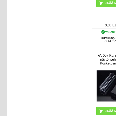
9,95
E
VARAST
TOIMITUSAI
ARKIPÄI
FA-007 Kan
näytönpuh
Kosketusn
sumusui
Puhdistust
matkapuhel
tabletille, kan
tietokoneell
nestett
LISÄÄ K