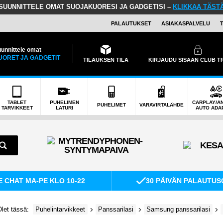
SUUNNITTELE OMAT SUOJAKUORESI JA GADGETISI –
KLIKKAA TÄST
PALAUTUKSET
ASIAKASPALVELU
unnittele omat
UORET JA GADGETIT
TILAUKSEN TILA
KIRJAUDU SISÄÄN CLUB 
TABLET
PUHELIMEN
CARPLAY/A
PUHELIMET
VARAVIRTALÄHDE
TARVIKKEET
LATURI
AUTO ADA
E CHAT MA-PE KLO 10-22
30 PÄIVÄN PALAUTUS
let tässä:
Puhelintarvikkeet
Panssarilasi
Samsung panssarilasi