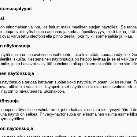
äytönsuojatyypit
si
i on erinomainen valinta, jos haluat maksimaalisen suojan näytöllesi. Se tar
in etuja ovat myös helppo asennus ja korkea läpinäkyvyys, mikä takaa, että n
t ovat varustettu oleofobisella pinnoitteella, joka hylkii sormenjälkiä ja likaa.
n näytönsuoja
äytönsuoja on innovatiivinen vaihtoehto, joka levitetään suoraan näytölle.
pieniltä iskuilta. Nestemäinen näytönsuoja on helppo levittää ja se ei vaiku
 niille, jotka haluavat säilyttää puhelimen alkuperäisen ulkonäön ilman ylimäär
nen näytönsuoja
n näytönsuoja tarjoaa kattavan suojan koko näytölle, mukaan lukien reunat. T
 ovat alttiimpia vaurioille. Täyspeittoiset näytönsuojat ovat usein valmistettu 
t näytön toimivuuteen tai ulkonäköön.
ytönsuoja
suoja on täydellinen valinta niille, jotka haluavat suojata yksityisyyttään. Tä
una näyttö on selkeä. Privacy-näytönsuoja on erinomainen valinta esimerkiksi j
syn näytöllesi.
ton näytönsuoja