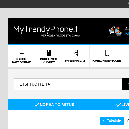
Su
K
KAIKKI
PUHELIMEN
PANSSARILASI
PUHELINTARVIKKEET
KATEGORIAT
KUORET
NOPEA TOIMITUS
LIV
Takaisin
O