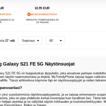
UR
10,95
EUR
ASTOSSA
KESKUSVARASTOSSA
USAIKA 5-10
ARVIOITU TOIMITUSAIKA 20-
Ä
25 PÄIVÄÄ
osta
17 :stä
 Galaxy S21 FE 5G Näytönsuojat
y S21 FE 5G on huippuluokan älypuhelin, joka ansaitsee parhaan mahdollisen
teen näytön naarmuttomana ja ehjänä. MyTrendyPhone tarjoaa laajan valikoima
lille. Tässä artikkelissa käymme läpi eri näytönsuojatyypit ja niiden tärkei
 panssarilasi?
n yksi suosituimmista näytönsuojatyypeistä, ja se tarjoaa erinomaisen suojan
asista, joka on jopa yhdeksän kertaa kovempaa kuin tavallinen lasi. Tämä tekee
on helppo asentaa ja se säilyttää näytön kirkkauden ja kosketusherkkyyden. M
ten PanzerGlass, Belkin ja Spigen.