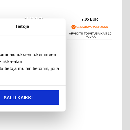
10,95
EUR
7,95
EUR
Tietoja
TILATTU
KESKUSVARASTOSSA
ARVIOITU VARASTOON
ARVIOITU TOIMITUSAIKA 5-10
SAAPUMISAIKA:
24.8.2026
PÄIVÄÄ
 ominaisuuksien tukemiseen
tiikka-alan
ietoja muihin tietoihin, joita
SALLI KAIKKI