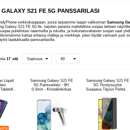
GALAXY S21 FE 5G PANSSARILASI
ndyPhone-verkkokauppaan, jossa tarjoamme laajan valikoiman
Samsung Gal
ng Galaxy S21 FE 5G:lle, tarjoten parasta mahdollista suojaa laitteen näytö
 suojaa puhelintasi naarmuilta ja iskuilta, ja kokonaisvaltaisen suojan saat y
alikoimamme kattaa erilaisia malleja ja merkkejä, joten löydät varmasti juuri
yttö laadukkaalla panssarilasilla.
osta
17 :stä
o Liquid
Samsung Galaxy S21 FE
Samsung Galaxy S21 FE
lasi
5G Panssarilasi - 9H,
5G Yksityisyyttä
Tabletille -
0.3mm - Kristallinkirkas
Suojaava Täysin Peittävä
Panssarilasi - 9H - Musta
Reuna
TUOTE