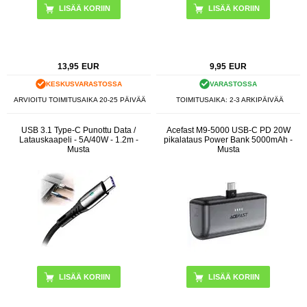
13,95
EUR
9,95
EUR
KESKUSVARASTOSSA
VARASTOSSA
ARVIOITU TOIMITUSAIKA 20-25 PÄIVÄÄ
TOIMITUSAIKA: 2-3 ARKIPÄIVÄÄ
USB 3.1 Type-C Punottu Data /
Acefast M9-5000 USB-C PD 20W
Latauskaapeli - 5A/40W - 1.2m -
pikalataus Power Bank 5000mAh -
Musta
Musta