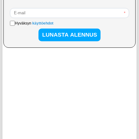
12,95
EUR
33,95
EUR
VARASTOSSA
VARASTOSSA
TOIMITUSAIKA: 2-3 ARKIPÄIVÄÄ
TOIMITUSAIKA: 2-3 ARKIPÄIVÄÄ
WR-6B Solar Hand Crank Emergency
MF800B-E 150 Mbit/s 4G-
Radio DAB LED-taskulampulla -
mobiililaitteiden Wi-Fi-reititin, jossa on
musta
2100 mAh akku