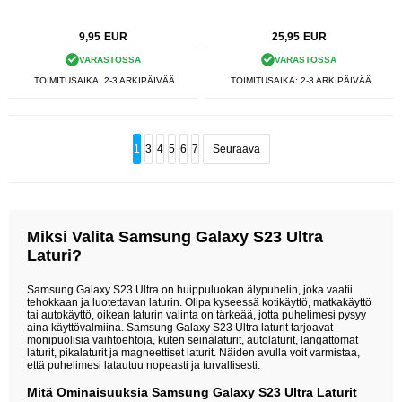
9,95
EUR
25,95
EUR
VARASTOSSA
VARASTOSSA
TOIMITUSAIKA: 2-3 ARKIPÄIVÄÄ
TOIMITUSAIKA: 2-3 ARKIPÄIVÄÄ
1
3
4
5
6
7
Seuraava
Miksi Valita Samsung Galaxy S23 Ultra
Laturi?
Samsung Galaxy S23 Ultra on huippuluokan älypuhelin, joka vaatii
tehokkaan ja luotettavan laturin. Olipa kyseessä kotikäyttö, matkakäyttö
tai autokäyttö, oikean laturin valinta on tärkeää, jotta puhelimesi pysyy
aina käyttövalmiina. Samsung Galaxy S23 Ultra laturit tarjoavat
monipuolisia vaihtoehtoja, kuten seinälaturit, autolaturit, langattomat
laturit, pikalaturit ja magneettiset laturit. Näiden avulla voit varmistaa,
että puhelimesi latautuu nopeasti ja turvallisesti.
Mitä Ominaisuuksia Samsung Galaxy S23 Ultra Laturit