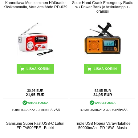
Kannettava Monitoiminen Hätäradio
Solar Hand Crank Emergency Radio
Käsikammalla, Varavirtalähde RD-639
w / Power Bank ja taskulamppu -
oranssi
30,95 EUR
52,95 EUR
21,95
EUR
34,95
EUR
VARASTOSSA
VARASTOSSA
TOIMITUSAIKA: 2-3 ARKIPÄIVÄÄ
TOIMITUSAIKA: 2-3 ARKIPÄIVÄÄ
Samsung Super Fast USB-C Laturi
Triple USB Nopea Varavirtalähde
EP-TA800EBE - Bulkki
50000mAh - PD 18W - Musta