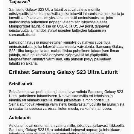
Tarjoavat?
Samsung Galaxy S23 Ultra laturit ovat varustettu monilla
edistyksellisillä ominaisuuksilla, jotka tekevät lataamisesta tehokasta ja
turvallista. Pikalataus on yksi tärkeimmistä ominaisuuksista, joka
mahdollistaa puhelimen nopean lataamisen lyhyessä ajassa.
Moniporttiset laturit, joissa on USB-C ja USB-A portit, tarjoavat
joustavuutta ja mahdollistavat useiden laitteiden lataamisen
samanaikaisesti.
Langaton lataus ja magneettinen kiinnitys ovat myös suosittuja
ominaisuuksia, jotka tekevät lataamisesta vaivatonta. Samsung Galaxy
S23 Ultra langaton lataus mahdollistaa puhelimen lataamisen ilman
johtoja, mikä on kätevää erityisesti työpöydällä tai yöpöydällä.
Magneettinen kiinnitys varmistaa, että puhelin pysyy paikallaan
latauksen aikana.
Erilaiset Samsung Galaxy S23 Ultra Laturit
Seinälaturit
Seinälaturit ovat perinteinen ja luotettava valinta Samsung Galaxy S23
Ultra -puhelimen lataamiseen. Ne ovat saatavilla eri tehoisina ja
monilla eri ominaisuuksilla, kuten pikalataus ja moniporttisuus.
Seinälaturit ovat yleensä valmistettu kestävästä muovista tai alumiinista
ja saatavilla useissa väreissä, kuten musta, valkoinen ja hopea.
Autolaturit
Autolaturit ovat erinomainen valinta niille, jotka ovat jatkuvasti liikkeellä.
Samsung Galaxy S23 Ultra autolaturit tarjoavat nopean ja tehokkaan
latauksen ajon aikana. Ne ovat varustettu ylijännitesuojalla,