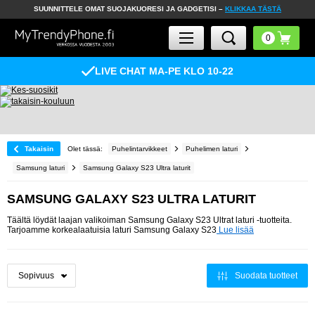
SUUNNITTELE OMAT SUOJAKUORESI JA GADGETISI –
KLIKKAA TÄSTÄ
LIVE CHAT MA-PE KLO 10-22
Takaisin
Olet tässä:
Puhelintarvikkeet
Puhelimen laturi
Samsung laturi
Samsung Galaxy S23 Ultra laturit
SAMSUNG GALAXY S23 ULTRA LATURIT
Täältä löydät laajan valikoiman Samsung Galaxy S23 Ultrat laturi -tuotteita.
Tarjoamme korkealaatuisia laturi Samsung Galaxy S23
Lue lisää
Suodata tuotteet