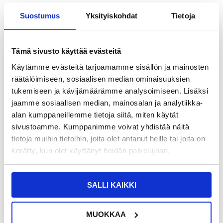
135W GaN-pöytälaturi / 6-porttinen
Smart Sensor autopuhelimen pidike /
nopea latausasema - 3x USB-C, 3x
15W langaton laturi - musta
Suostumus
Yksityiskohdat
Tietoja
USB-A
Tämä sivusto käyttää evästeitä
Käytämme evästeitä tarjoamamme sisällön ja mainosten
räätälöimiseen, sosiaalisen median ominaisuuksien
tukemiseen ja kävijämäärämme analysoimiseen. Lisäksi
jaamme sosiaalisen median, mainosalan ja analytiikka-
LISÄÄ KORIIN
alan kumppaneillemme tietoja siitä, miten käytät
sivustoamme. Kumppanimme voivat yhdistää näitä
tietoja muihin tietoihin, joita olet antanut heille tai joita on
kerätty, kun olet käyttänyt heidän palvelujaan.
26,95
EUR
25,95
EUR
VARASTOSSA
VARASTOSSA
TOIMITUSAIKA: 2-3 ARKIPÄIVÄÄ
TOIMITUSAIKA: 2-3 ARKIPÄIVÄÄ
SALLI KAIKKI
GY-Q10B 3-in-1-pikalaturi Langaton
Baseus Tungsten Gold USB-C / USB-
latausasema Qi-standardin mukaiselle
C kaapeli - 3m, 240W - Musta
MUOKKAA
puhelimelle / Samsung Galaxy
Watchille / kuulokkeille