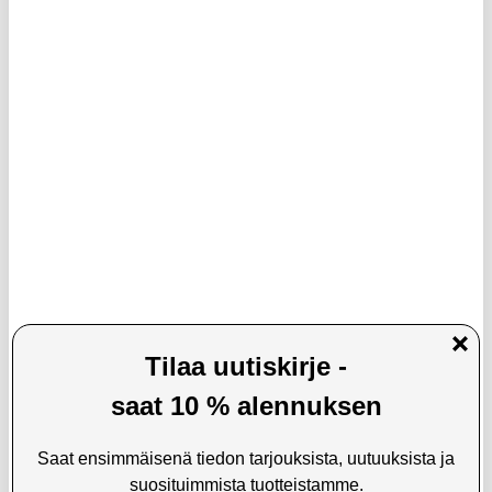
X16 100W supernopea 180 astetta
Monikäyttöinen aurinko käsikampi
pyörivä autolaturi, jossa on
hätäradio w. SOS, Power Bank,
sisäänvedettävät USB-C- ja Lightning-
taskulamppu HY-068
kaapelit
25,95 EUR
34,95 EUR
21,95
EUR
30,95
EUR
VARASTOSSA
VARASTOSSA
TOIMITUSAIKA: 2-3 ARKIPÄIVÄÄ
TOIMITUSAIKA: 2-3 ARKIPÄIVÄÄ
Mcdodo Night Elves 90-asteinen USB-
Tech-Protect NC100W-GAN 4-
C Kaapeli - 1.8m - Titaniumin Musta
Porttinen Verkkolaturi 100W - 3xUSB-
C, USB-A - Valkoinen