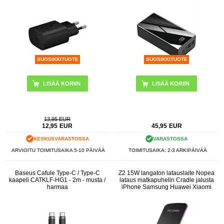
SUOSIKKITUOTE
SUOSIKKITUOTE
LISÄÄ KORIIN
13,95 EUR
12,95
EUR
45,95
EUR
KESKUSVARASTOSSA
VARASTOSSA
ARVIOITU TOIMITUSAIKA 5-10 PÄIVÄÄ
TOIMITUSAIKA: 2-3 ARKIPÄIVÄÄ
Baseus Cafule Type-C / Type-C
Z2 15W langaton latauslaite Nopea
kaapeli CATKLF-HG1 - 2m - musta /
lataus matkapuhelin Cradle jalusta
harmaa
iPhone Samsung Huawei Xiaomi