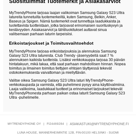
Suosituimmat Tuotemerkit ja Asiakasarviot
MyTrendyPhone tarjoaa laajan valikoiman Samsung Galaxy S23 Ultra
latureita tunnetuilta tuotemerkeiltä, kuten Samsung, Belkin, Anker,
Baseus ja Spigen. Nämä tuotemerkit ovat tunnettuja laadukkaista ja
luotettavista tuotteistaan, jotka tarjoavat erinomaisen suorituskyvyn ja
kestävyyden. Asiakasarviot ja tähtiluokitukset auttavat sinua
valitsemaan parhaan laturin tarpeisiisi.
Erikoistarjoukset ja Toimitusvaihtoehdot
MyTrendyPhone tarjoaa erikoistarjouksia ja alennuksia Samsung
Galaxy S23 Ultra latureista. Club Trendy -jäsenyydellä saat 7 %
alennuksen kaikista tuotteista. Lisäksi verkkokauppa tarjoaa 30 päivän
hintatakuun, mikä takaa, että saat parhaan mahdollisen hinnan. Nopea
toimitus ja ilmainen toimitus tiettyjen ehtojen täyttyessä tekevät
ostokokemuksesta vaivattoman ja miellyttävän.
Valitse oikea Samsung Galaxy S23 Ultra laturi MyTrendyPhone-
verkkokaupasta ja varmista, että puhelimesi pysyy aina käyttövalmiina.
Laaja valikoima, laadukkaat tuotteet ja erinomaiset tarjoukset tekevät
MyTrendyPhonesta parhaan paikan ostaa laturit Samsung Galaxy S23
Ultra -puhelimelle.
MYTRENDYPHONE OY
|
FI24469284
|
ASIAKASTUKI@MYTRENDYPHONE.FI
LUNA HOUSE, MANNERHEIMINTIE 12B, FIN-00100 HELSINKI - SUOMI