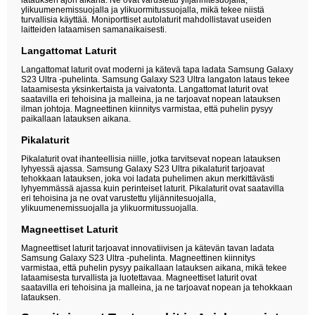
ylikuumenemissuojalla ja ylikuormitussuojalla, mikä tekee niistä
turvallisia käyttää. Moniporttiset autolaturit mahdollistavat useiden
laitteiden lataamisen samanaikaisesti.
Langattomat Laturit
Langattomat laturit ovat moderni ja kätevä tapa ladata Samsung Galaxy
S23 Ultra -puhelinta. Samsung Galaxy S23 Ultra langaton lataus tekee
lataamisesta yksinkertaista ja vaivatonta. Langattomat laturit ovat
saatavilla eri tehoisina ja malleina, ja ne tarjoavat nopean latauksen
ilman johtoja. Magneettinen kiinnitys varmistaa, että puhelin pysyy
paikallaan latauksen aikana.
Pikalaturit
Pikalaturit ovat ihanteellisia niille, jotka tarvitsevat nopean latauksen
lyhyessä ajassa. Samsung Galaxy S23 Ultra pikalaturit tarjoavat
tehokkaan latauksen, joka voi ladata puhelimen akun merkittävästi
lyhyemmässä ajassa kuin perinteiset laturit. Pikalaturit ovat saatavilla
eri tehoisina ja ne ovat varustettu ylijännitesuojalla,
ylikuumenemissuojalla ja ylikuormitussuojalla.
Magneettiset Laturit
Magneettiset laturit tarjoavat innovatiivisen ja kätevän tavan ladata
Samsung Galaxy S23 Ultra -puhelinta. Magneettinen kiinnitys
varmistaa, että puhelin pysyy paikallaan latauksen aikana, mikä tekee
lataamisesta turvallista ja luotettavaa. Magneettiset laturit ovat
saatavilla eri tehoisina ja malleina, ja ne tarjoavat nopean ja tehokkaan
latauksen.