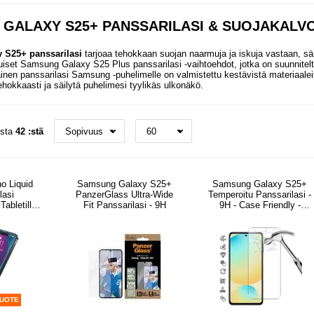
GALAXY S25+ PANSSARILASI & SUOJAKALV
 S25+ panssarilasi
tarjoaa tehokkaan suojan naarmuja ja iskuja vastaan, sä
uiset Samsung Galaxy S25 Plus panssarilasi -vaihtoehdot, jotka on suunniteltu 
inen panssarilasi Samsung -puhelimelle on valmistettu kestävistä materiaaleis
ehokkaasti ja säilytä puhelimesi tyylikäs ulkonäkö.
osta
42 :stä
o Liquid
Samsung Galaxy S25+
Samsung Galaxy S25+
lasi
PanzerGlass Ultra-Wide
Temperoitu Panssarilasi -
Tabletille -
Fit Panssarilasi - 9H
9H - Case Friendly -
Läpinäkyvä
TUOTE