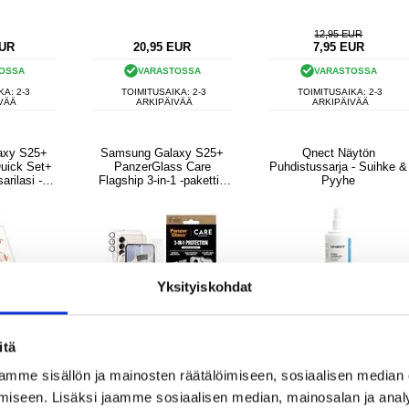
12,95 EUR
UR
20,95
EUR
7,95
EUR
OSSA
VARASTOSSA
VARASTOSSA
KA: 2-3
TOIMITUSAIKA: 2-3
TOIMITUSAIKA: 2-3
VÄÄ
ARKIPÄIVÄÄ
ARKIPÄIVÄÄ
axy S25+
Samsung Galaxy S25+
Qnect Näytön
Quick Set+
PanzerGlass Care
Puhdistussarja - Suihke &
rilasi -
Flagship 3-in-1 -paketti -
Pyyhe
s
Kirkas
Yksityiskohdat
itä
mme sisällön ja mainosten räätälöimiseen, sosiaalisen median
iseen. Lisäksi jaamme sosiaalisen median, mainosalan ja analy