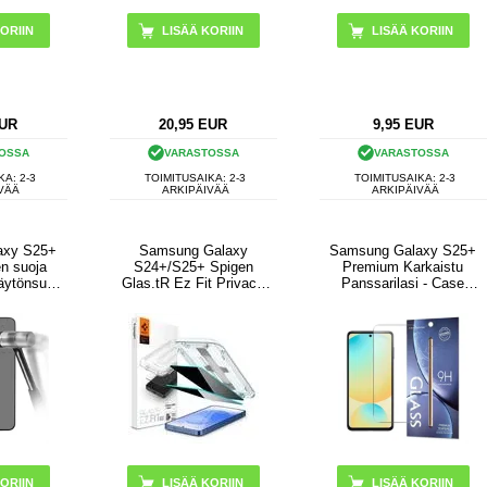
UR
20,95
EUR
9,95
EUR
OSSA
VARASTOSSA
VARASTOSSA
KA: 2-3
TOIMITUSAIKA: 2-3
TOIMITUSAIKA: 2-3
VÄÄ
ARKIPÄIVÄÄ
ARKIPÄIVÄÄ
axy S25+
Samsung Galaxy
Samsung Galaxy S25+
en suoja
S24+/S25+ Spigen
Premium Karkaistu
näytönsuoja
Glas.tR Ez Fit Privacy
Panssarilasi - Case
ee
Panssarilasi - 9H - 2 Kpl.
Friendly - 9H
kituksen
usta reuna