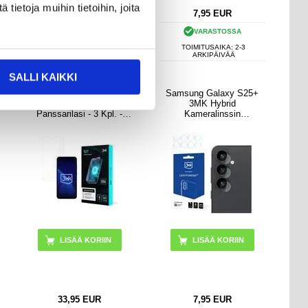
ietoja muihin tietoihin, joita
18,95
EUR
7,95
EUR
VARASTOSSA
VARASTOSSA
TOIMITUSAIKA: 2-3
TOIMITUSAIKA: 2-3
ARKIPÄIVÄÄ
ARKIPÄIVÄÄ
SALLI KAIKKI
Samsung Galaxy S25+
Samsung Galaxy S25+
3MK 1UP Gaming
3MK Hybrid
Panssarilasi - 3 Kpl. -
Kameralinssin
Kirkas
Panssarilasi - 9H - 7H - 4
Kpl.
33,95
EUR
7,95
EUR