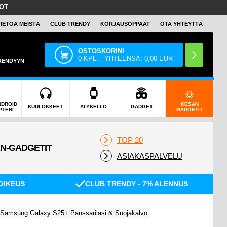
OT
TIETOA MEISTÄ
CLUB TRENDY
KORJAUSOPPAAT
OTA YHTEYTTÄ
OSTOSKORINI
0
KPL. - YHTEENSÄ:
0,00
EUR
TRENDYYN
NDROID
KESÄN
KUULOKKEET
ÄLYKELLO
GADGET
PTERI
GADGETIT
TOP 20
ASIAKASPALVELU
OIKEUS
CLUB TRENDY - 7% ALENNUS
Samsung Galaxy S25+ Panssarilasi & Suojakalvo