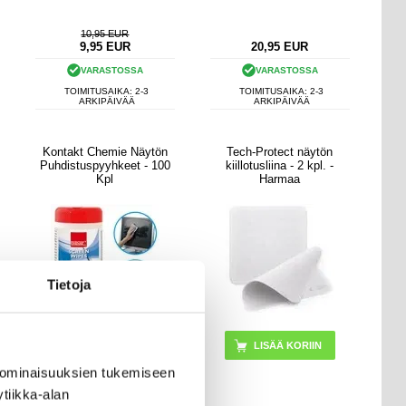
10,95 EUR
9,95
EUR
20,95
EUR
VARASTOSSA
VARASTOSSA
TOIMITUSAIKA: 2-3
TOIMITUSAIKA: 2-3
ARKIPÄIVÄÄ
ARKIPÄIVÄÄ
Kontakt Chemie Näytön
Tech-Protect näytön
Puhdistuspyyhkeet - 100
kiillotusliina - 2 kpl. -
Kpl
Harmaa
Tietoja
 ominaisuuksien tukemiseen
tiikka-alan