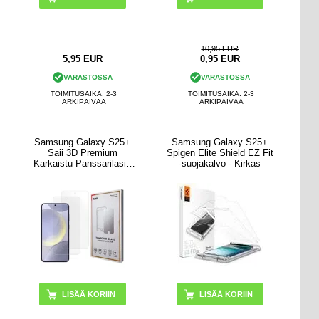
10,95 EUR
5,95
EUR
0,95
EUR
VARASTOSSA
VARASTOSSA
TOIMITUSAIKA: 2-3
TOIMITUSAIKA: 2-3
ARKIPÄIVÄÄ
ARKIPÄIVÄÄ
Samsung Galaxy S25+
Samsung Galaxy S25+
Saii 3D Premium
Spigen Elite Shield EZ Fit
Karkaistu Panssarilasi -
-suojakalvo - Kirkas
9H - 2 Kpl.