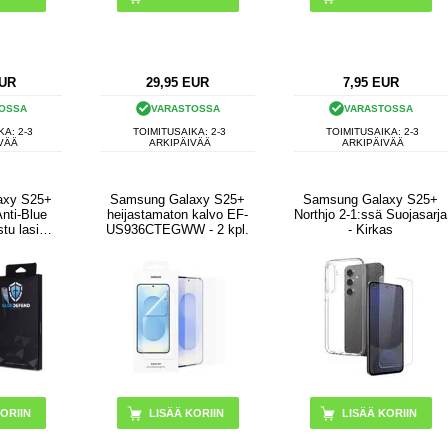
UR
29,95
EUR
7,95
EUR
OSSA
VARASTOSSA
VARASTOSSA
KA: 2-3
TOIMITUSAIKA: 2-3
TOIMITUSAIKA: 2-3
VÄÄ
ARKIPÄIVÄÄ
ARKIPÄIVÄÄ
axy S25+
Samsung Galaxy S25+
Samsung Galaxy S25+
nti-Blue
heijastamaton kalvo EF-
Northjo 2-1:ssä Suojasarja
stu lasi
US936CTEGWW - 2 kpl.
- Kirkas
- 2 kpl.