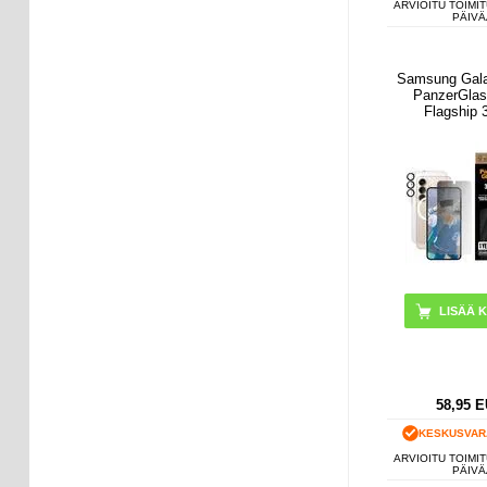
ARVIOITU TOIMIT
PÄIVÄ
Samsung Gal
PanzerGlas
Flagship 3
yksityisyysp
Kirka
58,95
E
KESKUSVAR
ARVIOITU TOIMIT
PÄIVÄ