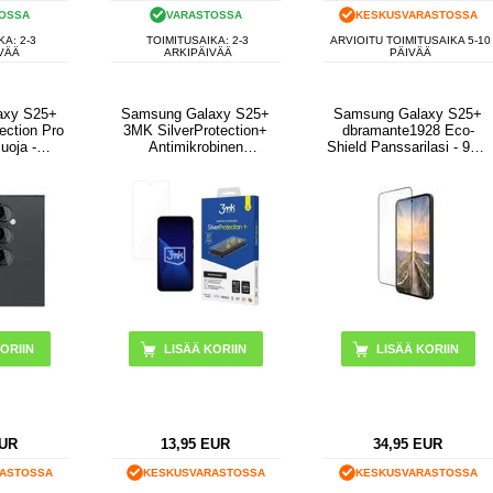
OSSA
VARASTOSSA
KESKUSVARASTOSSA
KA: 2-3
TOIMITUSAIKA: 2-3
ARVIOITU TOIMITUSAIKA 5-10
VÄÄ
ARKIPÄIVÄÄ
PÄIVÄÄ
axy S25+
Samsung Galaxy S25+
Samsung Galaxy S25+
ection Pro
3MK SilverProtection+
dbramante1928 Eco-
uoja -
Antimikrobinen
Shield Panssarilasi - 9H -
armaa
Panssarilasi - Kirkas
Musta Reuna
UR
13,95
EUR
34,95
EUR
ASTOSSA
KESKUSVARASTOSSA
KESKUSVARASTOSSA