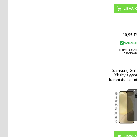
10,95
E
VARAST
TOIMITUSAI
ARKIPÄI
Samsung Gal
Yksityisyyd
karkaistu lasi 
- Tuk
sormenjälkilu
avaamista - M