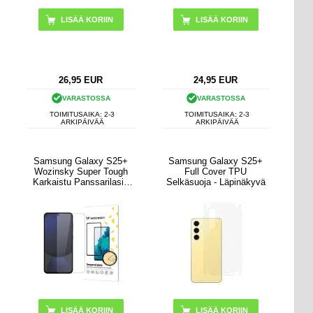
26,95
EUR
24,95
EUR
VARASTOSSA
VARASTOSSA
TOIMITUSAIKA: 2-3
TOIMITUSAIKA: 2-3
ARKIPÄIVÄÄ
ARKIPÄIVÄÄ
Samsung Galaxy S25+
Samsung Galaxy S25+
Wozinsky Super Tough
Full Cover TPU
Karkaistu Panssarilasi -
Selkäsuoja - Läpinäkyvä
9H - Kirkas