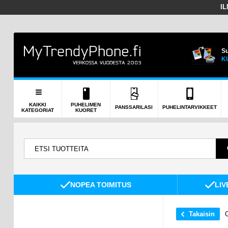
I
Su
K
KAIKKI
PUHELIMEN
PANSSARILASI
PUHELINTARVIKKEET
KATEGORIAT
KUORET
NOPEA TOIMITUS
LIV
Takaisin
O