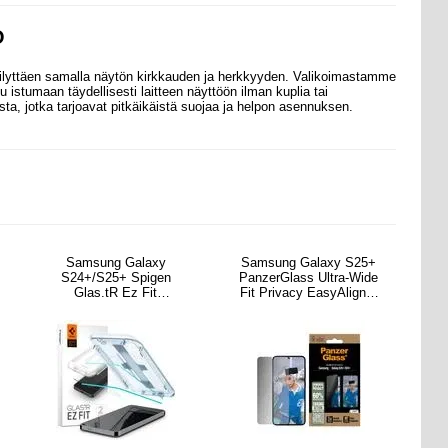
O
ilyttäen samalla näytön kirkkauden ja
herkkyyden. Valikoimastamme
istumaan täydellisesti laitteen näyttöön ilman kuplia tai
ta, jotka tarjoavat pitkäikäistä suojaa ja helpon asennuksen.
Samsung Galaxy
Samsung Galaxy S25+
S24+/S25+ Spigen
PanzerGlass Ultra-Wide
Glas.tR Ez Fit
Fit Privacy EasyAligner
Panssarilasi - 9H - 2 Kpl.
Panssarilasi