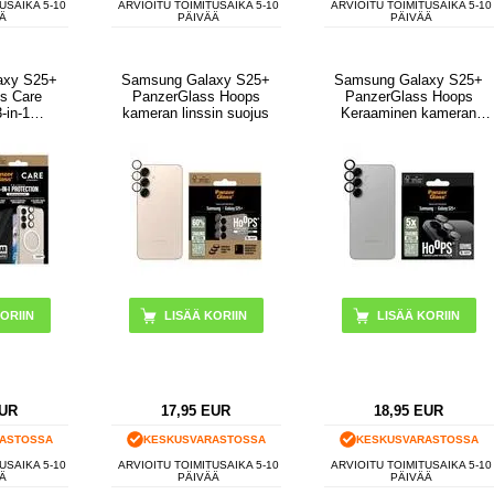
USAIKA 5-10
ARVIOITU TOIMITUSAIKA 5-10
ARVIOITU TOIMITUSAIKA 5-10
Ä
PÄIVÄÄ
PÄIVÄÄ
axy S25+
Samsung Galaxy S25+
Samsung Galaxy S25+
s Care
PanzerGlass Hoops
PanzerGlass Hoops
-in-1
kameran linssin suojus
Keraaminen kameran
aketti -
linssisuoja - Musta
s
LISÄÄ KORIIN
UR
17,95
EUR
18,95
EUR
ASTOSSA
KESKUSVARASTOSSA
KESKUSVARASTOSSA
USAIKA 5-10
ARVIOITU TOIMITUSAIKA 5-10
ARVIOITU TOIMITUSAIKA 5-10
Ä
PÄIVÄÄ
PÄIVÄÄ