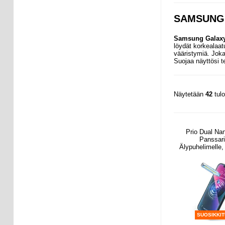
SAMSUNG 
Samsung Galaxy
löydät korkealaat
vääristymiä. Joka
Suojaa näyttösi t
Näytetään
42
tul
Prio Dual Nan
Panssari
Älypuhelimelle, 
2 Kpl
SUOSIKKI