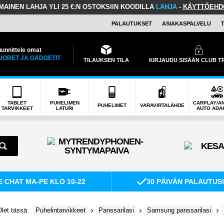
LMAINEN LAHJA
YLI 25 €:N OSTOKSIIN KOODILLA
LAHJA
-
KÄYTTÖEHD
PALAUTUKSET
ASIAKASPALVELU
unnittele omat
UORET JA GADGETIT
TILAUKSEN TILA
KIRJAUDU SISÄÄN CLUB 
TABLET
PUHELIMEN
CARPLAY/A
PUHELIMET
VARAVIRTALÄHDE
TARVIKKEET
LATURI
AUTO ADA
E CHAT MA-PE KLO 10-22
30 PÄIVÄN PALAUTUS
let tässä:
Puhelintarvikkeet
Panssarilasi
Samsung panssarilasi