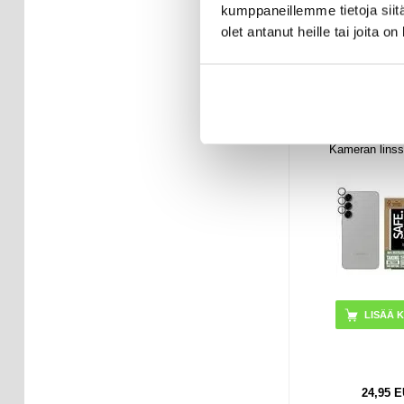
kumppaneillemme tietoja siitä
16,95
E
olet antanut heille tai joita o
VARAST
TOIMITUSAI
ARKIPÄI
Samsung Gal
PanzerGlas
Kameran linssi
Läpinäk
24,95
E