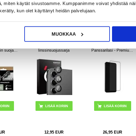
, miten käytät sivustoamme. Kumppanimme voivat yhdistää näitä t
UR
48,95
EUR
14,95
EUR
n kerätty, kun olet käyttänyt heidän palvelujaan.
OSSA
VARASTOSSA
VARASTOSSA
KA: 2-3
TOIMITUSAIKA: 2-3
TOIMITUSAIKA: 2-3
VÄÄ
ARKIPÄIVÄÄ
ARKIPÄIVÄÄ
MUOKKAA
axy S25+
Samsung Galaxy S25+
Samsung Galaxy
s Safe
Northjo kameran
S24+/S25+ Puro
n suoja -
linssinsuojussarja
Panssarilasi - Premium-
yvä
näytönsuoja - Musta
Reuna
LISÄÄ KORIIN
UR
12,95
EUR
26,95
EUR