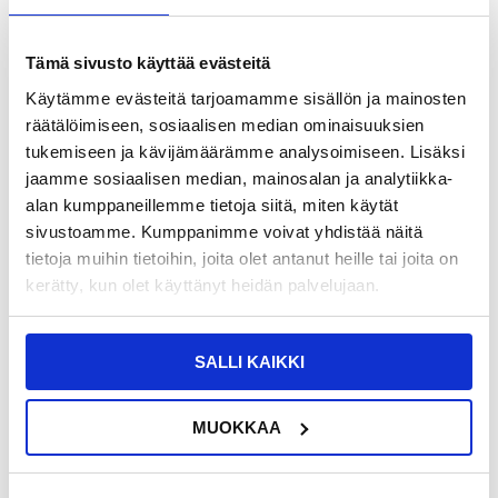
13,95
EUR
16,95
EUR
Tämä sivusto käyttää evästeitä
VARASTOSSA
VARASTOSSA
Käytämme evästeitä tarjoamamme sisällön ja mainosten
TOIMITUSAIKA: 2-3 ARKIPÄIVÄÄ
TOIMITUSAIKA: 2-3 ARKIPÄIVÄÄ
räätälöimiseen, sosiaalisen median ominaisuuksien
Samsung Galaxy Tab A 10.1 (2016)
Samsung Galaxy Tab A 10.1 (2016)
tukemiseen ja kävijämäärämme analysoimiseen. Lisäksi
P580, P585 Pyörivä Folio-kotelo -
T580, T585 Näytön suoja -
jaamme sosiaalisen median, mainosalan ja analytiikka-
Musta
Häikäisysuojattu
alan kumppaneillemme tietoja siitä, miten käytät
sivustoamme. Kumppanimme voivat yhdistää näitä
tietoja muihin tietoihin, joita olet antanut heille tai joita on
kerätty, kun olet käyttänyt heidän palvelujaan.
SALLI KAIKKI
MUOKKAA
13,95 EUR
12,95
EUR
7,95
EUR