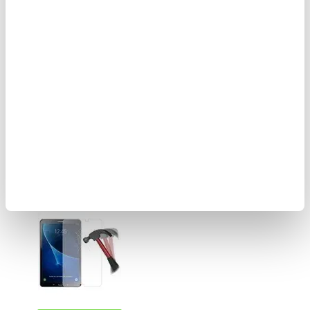
LISÄÄ KORIIN
42,95 EUR
18,95 EUR
40,95
EUR
10,95
EUR
VARASTOSSA
VARASTOSSA
TOIMITUSAIKA: 2-3 ARKIPÄIVÄÄ
TOIMITUSAIKA: 2-3 ARKIPÄIVÄÄ
Samsung Galaxy Tab A 10.1 (2016)
T580, T585 karkaistu lasi
näytönsuojus