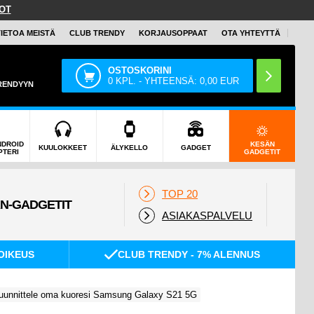
OT
TIETOA MEISTÄ
CLUB TRENDY
KORJAUSOPPAAT
OTA YHTEYTTÄ
OSTOSKORINI
0
KPL. - YHTEENSÄ:
0,00
EUR
TRENDYYN
NDROID
KESÄN
KUULOKKEET
ÄLYKELLO
GADGET
PTERI
GADGETIT
TOP 20
ASIAKASPALVELU
OIKEUS
CLUB TRENDY - 7% ALENNUS
uunnittele oma kuoresi Samsung Galaxy S21 5G