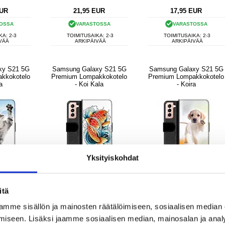
UR
21,95
EUR
17,95
EUR
OSSA
VARASTOSSA
VARASTOSSA
KA: 2-3
TOIMITUSAIKA: 2-3
TOIMITUSAIKA: 2-3
VÄÄ
ARKIPÄIVÄÄ
ARKIPÄIVÄÄ
xy S21 5G
Samsung Galaxy S21 5G
Samsung Galaxy S21 5G
kkokotelo
Premium Lompakkokotelo
Premium Lompakkokotelo
a
- Koi Kala
- Koira
Yksityiskohdat
itä
mme sisällön ja mainosten räätälöimiseen, sosiaalisen median
iseen. Lisäksi jaamme sosiaalisen median, mainosalan ja analy
UR
18,95
EUR
21,95
EUR