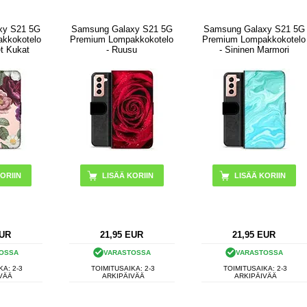
xy S21 5G
Samsung Galaxy S21 5G
Samsung Galaxy S21 5G
kkokotelo
Premium Lompakkokotelo
Premium Lompakkokotelo
et Kukat
- Ruusu
- Sininen Marmori
UR
21,95
EUR
21,95
EUR
OSSA
VARASTOSSA
VARASTOSSA
KA: 2-3
TOIMITUSAIKA: 2-3
TOIMITUSAIKA: 2-3
VÄÄ
ARKIPÄIVÄÄ
ARKIPÄIVÄÄ