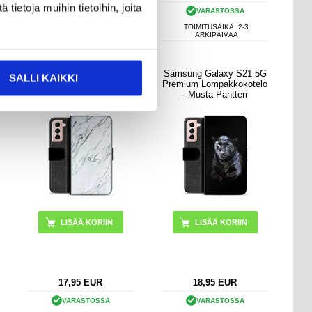
ietoja muihin tietoihin, joita
VARASTOSSA
VARASTOSSA
TOIMITUSAIKA: 2-3
TOIMITUSAIKA: 2-3
ARKIPÄIVÄÄ
ARKIPÄIVÄÄ
Samsung Galaxy S21 5G
Samsung Galaxy S21 5G
SALLI KAIKKI
Premium Lompakkokotelo
Premium Lompakkokotelo
- Marmori
- Musta Pantteri
17,95
EUR
18,95
EUR
VARASTOSSA
VARASTOSSA