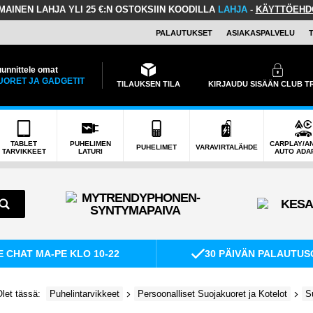
LMAINEN LAHJA
YLI 25 €:N OSTOKSIIN KOODILLA
LAHJA
-
KÄYTTÖEHD
PALAUTUKSET
ASIAKASPALVELU
unnittele omat
UORET JA GADGETIT
TILAUKSEN TILA
KIRJAUDU SISÄÄN CLUB 
TABLET
PUHELIMEN
CARPLAY/A
PUHELIMET
VARAVIRTALÄHDE
TARVIKKEET
LATURI
AUTO ADA
E CHAT MA-PE KLO 10-22
30 PÄIVÄN PALAUTUS
let tässä:
Puhelintarvikkeet
Persoonalliset Suojakuoret ja Kotelot
S