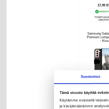
17,95
E
VARAST
TOIMITUSAI
ARKIPÄI
Samsung Gala
Premium Lompa
- Kiss
Suostumus
Tämä sivusto käyttää eväste
Käytämme evästeitä tarjoama
ja kävijämäärämme analysoim
21,95
E