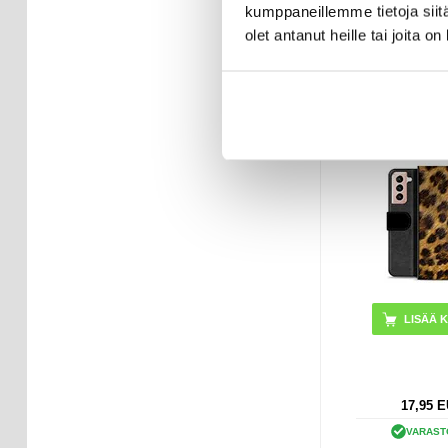
kumppaneillemme tietoja siitä
VARAST
olet antanut heille tai joita o
TOIMITUSAI
ARKIPÄI
Samsung Gala
Premium Lompa
- Leopa
17,95
E
VARAST