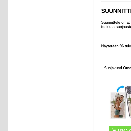
SUUNNITT
Suunnittele omat
tsekkaa suojausta
Näytetään
96
tul
Suojakuori Oma