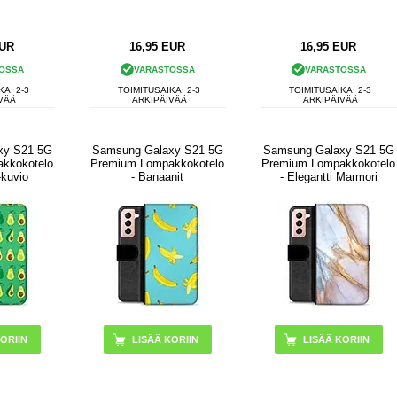
UR
16,95
EUR
16,95
EUR
OSSA
VARASTOSSA
VARASTOSSA
KA: 2-3
TOIMITUSAIKA: 2-3
TOIMITUSAIKA: 2-3
VÄÄ
ARKIPÄIVÄÄ
ARKIPÄIVÄÄ
xy S21 5G
Samsung Galaxy S21 5G
Samsung Galaxy S21 5G
kkokotelo
Premium Lompakkokotelo
Premium Lompakkokotelo
-kuvio
- Banaanit
- Elegantti Marmori