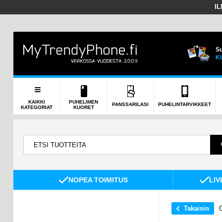
I
Su
K
KAIKKI
PUHELIMEN
PANSSARILASI
PUHELINTARVIKKEET
KATEGORIAT
KUORET
NOPEA TOIMITUS
LIV
Takaisin
O