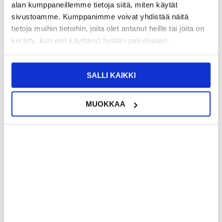
alan kumppaneillemme tietoja siitä, miten käytät
sivustoamme. Kumppanimme voivat yhdistää näitä
tietoja muihin tietoihin, joita olet antanut heille tai joita on
kerätty, kun olet käyttänyt heidän palvelujaan.
SALLI KAIKKI
MUOKKAA
16,95
EUR
12,95
EUR
VARASTOSSA
VARASTOSSA
TOIMITUSAIKA: 2-3 ARKIPÄIVÄÄ
TOIMITUSAIKA: 2-3 ARKIPÄIVÄÄ
Google Pixel 7 Pro TPU Suojakuori -
Google Pixel 7 Pro TPU Suojakuori -
Lohkot
No Pain, No Gain