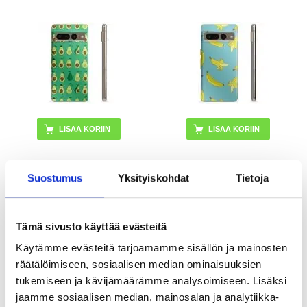
Suostumus
Yksityiskohdat
Tietoja
16,95
EUR
16,95
EUR
VARASTOSSA
VARASTOSSA
TOIMITUSAIKA: 2-3 ARKIPÄIVÄÄ
TOIMITUSAIKA: 2-3 ARKIPÄIVÄÄ
Tämä sivusto käyttää evästeitä
Käytämme evästeitä tarjoamamme sisällön ja mainosten
Google Pixel 7 Pro TPU Suojakuori -
Google Pixel 7 Pro TPU Suojakuori -
Galaksi
Kultaiset Lehdet
räätälöimiseen, sosiaalisen median ominaisuuksien
tukemiseen ja kävijämäärämme analysoimiseen. Lisäksi
jaamme sosiaalisen median, mainosalan ja analytiikka-