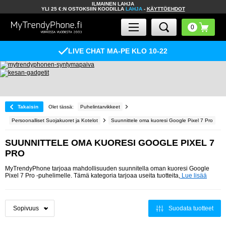
ILMAINEN LAHJA
YLI 25 €:N OSTOKSIIN KOODILLA
LAHJA
-
KÄYTTÖEHDOT
LIVE CHAT MA-PE KLO 10-22
Takaisin
Olet tässä:
Puhelintarvikkeet
Persoonalliset Suojakuoret ja Kotelot
Suunnittele oma kuoresi Google Pixel 7 Pro
SUUNNITTELE OMA KUORESI GOOGLE PIXEL 7
PRO
MyTrendyPhone tarjoaa mahdollisuuden suunnitella oman kuoresi Google
Pixel 7 Pro -puhelimelle. Tämä kategoria tarjoaa useita tuotteita,
Lue lisää
Suodata tuotteet