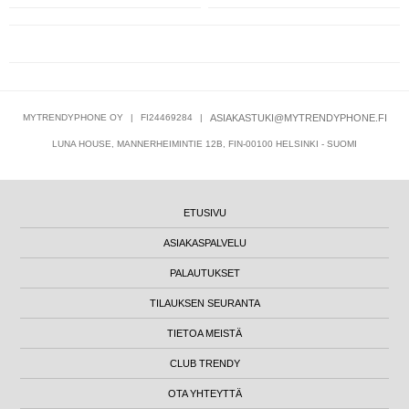
MYTRENDYPHONE OY
|
FI24469284
|
ASIAKASTUKI@MYTRENDYPHONE.FI
LUNA HOUSE, MANNERHEIMINTIE 12B, FIN-00100 HELSINKI - SUOMI
ETUSIVU
ASIAKASPALVELU
PALAUTUKSET
TILAUKSEN SEURANTA
TIETOA MEISTÄ
CLUB TRENDY
OTA YHTEYTTÄ