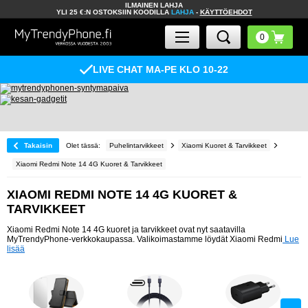
ILMAINEN LAHJA
YLI 25 €:N OSTOKSIIN KOODILLA
LAHJA
-
KÄYTTÖEHDOT
LIVE CHAT MA-PE KLO 10-22
Takaisin
Olet tässä:
Puhelintarvikkeet
Xiaomi Kuoret & Tarvikkeet
Xiaomi Redmi Note 14 4G Kuoret & Tarvikkeet
XIAOMI REDMI NOTE 14 4G KUORET &
TARVIKKEET
Xiaomi Redmi Note 14 4G kuoret ja tarvikkeet ovat nyt saatavilla
MyTrendyPhone-verkkokaupassa. Valikoimastamme löydät Xiaomi Redmi
Lue
lisää