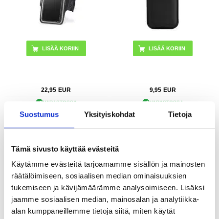
22,95
EUR
9,95
EUR
VARASTOSSA
VARASTOSSA
Suostumus
Yksityiskohdat
Tietoja
TOIMITUSAIKA: 2-3 ARKIPÄIVÄÄ
TOIMITUSAIKA: 2-3 ARKIPÄIVÄÄ
Universaali IP68 vedenpitävä kotelo /
6.3-6.9 tuuman vaakasuora tyyli
vedenalainen suojus - 6.9"
Universal PU nahkakotelo vyöklipsillä
Tämä sivusto käyttää evästeitä
miehille, koko: 17.5 x 8.7 x 1.8cm
Käytämme evästeitä tarjoamamme sisällön ja mainosten
räätälöimiseen, sosiaalisen median ominaisuuksien
tukemiseen ja kävijämäärämme analysoimiseen. Lisäksi
jaamme sosiaalisen median, mainosalan ja analytiikka-
alan kumppaneillemme tietoja siitä, miten käytät