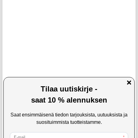
LISÄÄ KORIIN
48,95 EUR
7,95
EUR
45,95
EUR
VARASTOSSA
VARASTOSSA
TOIMITUSAIKA: 2-3 ARKIPÄIVÄÄ
TOIMITUSAIKA: 2-3 ARKIPÄIVÄÄ
Tech-Protect näytön kiillotusliina - 2
Tech-Protect UWC7 yleiskäyttöinen
kpl. - Harmaa
vedenpitävä kelluva suojakotelo 6.9" -
Pinkki