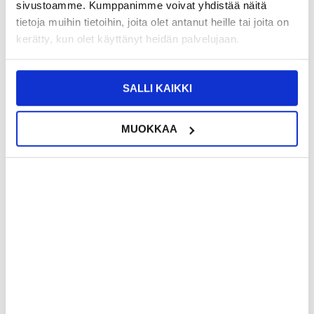
sivustoamme. Kumppanimme voivat yhdistää näitä
tietoja muihin tietoihin, joita olet antanut heille tai joita on
LISÄÄ KORIIN
kerätty, kun olet käyttänyt heidän palvelujaan.
SALLI KAIKKI
13,95
EUR
14,95
EUR
VARASTOSSA
VARASTOSSA
TOIMITUSAIKA: 2-3 ARKIPÄIVÄÄ
TOIMITUSAIKA: 2-3 ARKIPÄIVÄÄ
MUOKKAA
Kevyt juoksuvyö laukku heijastava
Tech-Protect SM65 Universal Phone
nauha ja vetoketjutaskut - 7.2"
Case - 6"-6.9" - Mulperipuu
LISÄÄ KORIIN