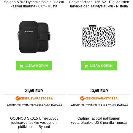
Spigen A702 Dynamic Shield Juoksu
CanvasArtisan H36-S21 Digitaalisten
käsivarsinauha - 6.8" - Musta
tarvikkeiden säilytyslaukku - Pisteitä
21,95
EUR
13,95
EUR
KESKUSVARASTOSSA
KESKUSVARASTOSSA
ARVIOITU TOIMITUSAIKA 5-10 PÄIVÄÄ
ARVIOITU TOIMITUSAIKA 20-25 PÄIVÄÄ
GOUNOD SK015 Urheiluvyö /
Qialino Tactical nahkainen
juoksuvyö laukku vesipullon
vyötärölaukku USB-portilla - musta
pidikkeellä - Syaani