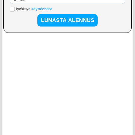
7,95
EUR
13,95
EUR
VARASTOSSA
VARASTOSSA
TOIMITUSAIKA: 2-3 ARKIPÄIVÄÄ
TOIMITUSAIKA: 2-3 ARKIPÄIVÄÄ
Tech-Protect SM65 Universal Phone
Tech-Protect UWC7 yleiskäyttöinen
Case - 6"-6.9" - Ruskea
vedenpitävä kelluva suojakotelo 6.9" -
Valkoinen