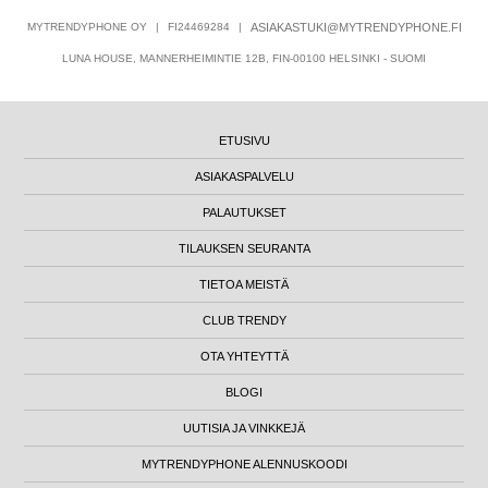
MYTRENDYPHONE OY
|
FI24469284
|
ASIAKASTUKI@MYTRENDYPHONE.FI
LUNA HOUSE, MANNERHEIMINTIE 12B, FIN-00100 HELSINKI - SUOMI
ETUSIVU
ASIAKASPALVELU
PALAUTUKSET
TILAUKSEN SEURANTA
TIETOA MEISTÄ
CLUB TRENDY
OTA YHTEYTTÄ
BLOGI
UUTISIA JA VINKKEJÄ
MYTRENDYPHONE ALENNUSKOODI