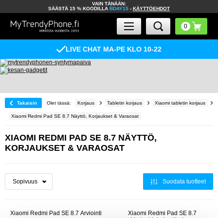
VAIN TÄNÄÄN:
SÄÄSTÄ 15 % KOODILLA
BDAY15
-
KÄYTTÖEHDOT
LIVE CHAT MA-PE KLO 10-22
Takaisin
Olet tässä:
Korjaus
Tabletin korjaus
Xiaomi tabletin korjaus
Xiaomi Redmi Pad SE 8.7 Näyttö, Korjaukset & Varaosat
XIAOMI REDMI PAD SE 8.7 NÄYTTÖ,
KORJAUKSET & VARAOSAT
Suodata tuotteet
Xiaomi Redmi Pad SE 8.7 Arviointi
Xiaomi Redmi Pad SE 8.7