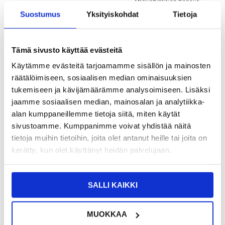
Vesivahinkojen Korjaus
Suostumus
Yksityiskohdat
Tietoja
Tämä sivusto käyttää evästeitä
Käytämme evästeitä tarjoamamme sisällön ja mainosten
räätälöimiseen, sosiaalisen median ominaisuuksien
tukemiseen ja kävijämäärämme analysoimiseen. Lisäksi
jaamme sosiaalisen median, mainosalan ja analytiikka-
alan kumppaneillemme tietoja siitä, miten käytät
sivustoamme. Kumppanimme voivat yhdistää näitä
tietoja muihin tietoihin, joita olet antanut heille tai joita on
16,95
EUR
36,95
EUR
kerätty, kun olet käyttänyt heidän palvelujaan.
VARASTOSSA
VARASTOSSA
TOIMITUSAIKA: 2-3 ARKIPÄIVÄÄ
TOIMITUSAIKA: 2-3 ARKIPÄIVÄÄ
SALLI KAIKKI
MUOKKAA