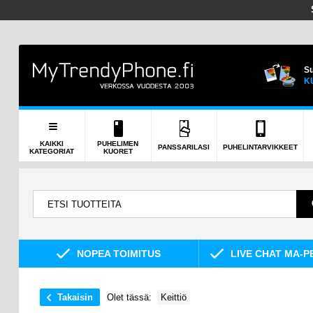
Su
K
KAIKKI
PUHELIMEN
PANSSARILASI
PUHELINTARVIKKEET
KATEGORIAT
KUORET
NOPEA TOIMITUS
LIVE CHAT MA-P
Takaisin
Olet tässä:
Keittiö