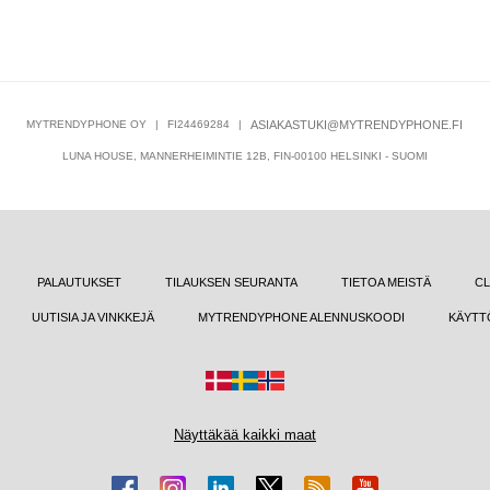
MYTRENDYPHONE OY
|
FI24469284
|
ASIAKASTUKI@MYTRENDYPHONE.FI
LUNA HOUSE, MANNERHEIMINTIE 12B, FIN-00100 HELSINKI - SUOMI
PALAUTUKSET
TILAUKSEN SEURANTA
TIETOA MEISTÄ
CL
UUTISIA JA VINKKEJÄ
MYTRENDYPHONE ALENNUSKOODI
KÄYTT
Näyttäkää kaikki maat