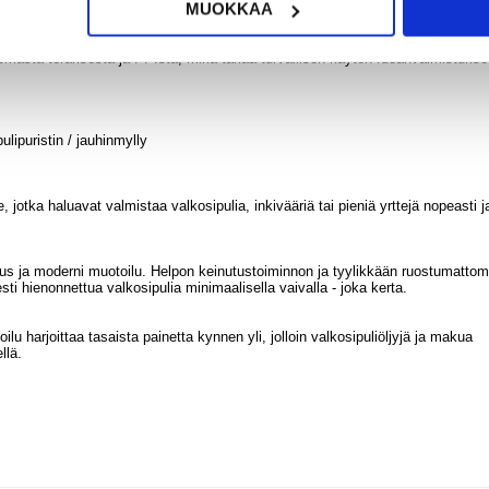
MUOKKAA
Valmistettu korkealaatuisesta ruostumattomasta teräksestä, joka kestää
n suorituskyvyn.
ttomasta teräksestä ja PP:stä, mikä takaa turvallisen käytön ruoanvalmistuks
ulipuristin / jauhinmylly
ille, jotka haluavat valmistaa valkosipulia, inkivääriä tai pieniä yrttejä nopeasti j
s ja moderni muotoilu. Helpon keinutustoiminnon ja tyylikkään ruostumatto
ti hienonnettua valkosipulia minimaalisella vaivalla - joka kerta.
ilu harjoittaa tasaista painetta kynnen yli, jolloin valkosipuliöljyjä ja makua
llä.