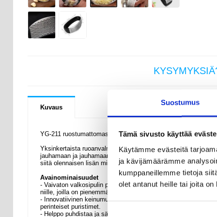
KYSYMYKSIÄ
Suostumus
Kuvaus
Tämä sivusto käyttää eväste
YG-211 ruostumattomasta teräksestä valmistettu valkosipulipur
Käytämme evästeitä tarjoama
Yksinkertaista ruoanvalmistusta ruostumattomasta teräksestä v
jauhamaan ja jauhamaan valkosipulia tai inkivääriä vaivattoma
ja kävijämäärämme analysoim
siitä olennaisen lisän mihin tahansa moderniin keittiöön.
kumppaneillemme tietoja siitä
Avainominaisuudet
olet antanut heille tai joita o
- Vaivaton valkosipulin puristaminen - Ergonominen kahvan muo
niille, joilla on pienemmät kädet tai heikompi ote.
- Innovatiivinen keinumuotoilu - Keinuta puristinta edestakais
perinteiset puristimet.
- Helppo puhdistaa ja säilyttää - Valkosipuli kerääntyy siistis