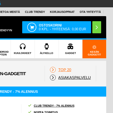
Ä
TIETOA MEISTÄ
CLUB TRENDY
KORJAUSOPPAAT
OTA YHTEYTTÄ
OSTOSKORINI
0
KPL. - YHTEENSÄ:
0,00
EUR
TRENDYYN
NDROID
KESÄN
KUULOKKEET
ÄLYKELLO
GADGET
PTERI
GADGETIT
TOP 20
ASIAKASPALVELU
RENDY - 7% ALENNUS
CLUB TRENDY - 7% ALENNUS
NOPEA TOIMITUS