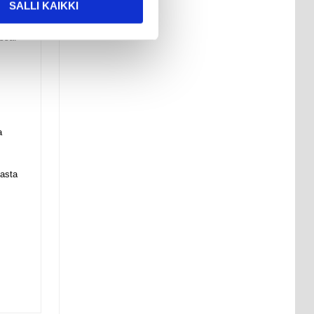
SALLI KAIKKI
essa.
a
masta