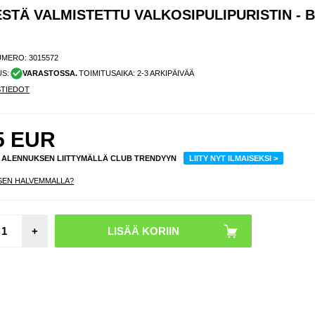
TÄ VALMISTETTU VALKOSIPULIPURISTIN - B
UMERO:
3015572
US:
VARASTOSSA.
TOIMITUSAIKA: 2-3 ARKIPÄIVÄÄ
STIEDOT
5
EUR
% ALENNUKSEN LIITTYMÄLLÄ CLUB TRENDYYN
LIITY NYT ILMAISEKSI >
SEN HALVEMMALLA?
B-31
lang
laturi
+
o
sisään
vä U
kaap
oranss