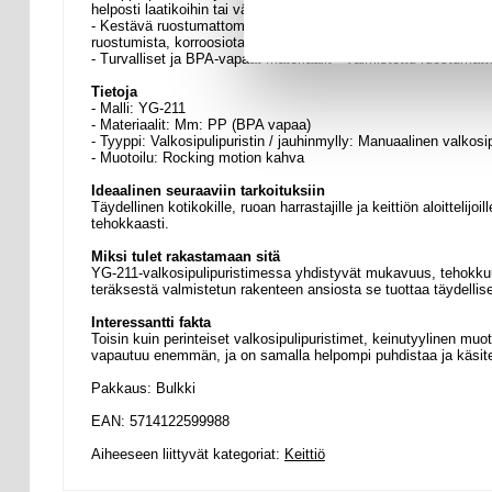
helposti laatikoihin tai välinepitimiin.
- Kestävä ruostumattomasta teräksestä valmistettu rakenne - 
ruostumista, korroosiota ja rikkoutumista ja takaa pitkäaikaise
- Turvalliset ja BPA-vapaat materiaalit - Valmistettu ruostuma
Tietoja
- Malli: YG-211
- Materiaalit: Mm: PP (BPA vapaa)
- Tyyppi: Valkosipulipuristin / jauhinmylly: Manuaalinen valkosip
- Muotoilu: Rocking motion kahva
Ideaalinen seuraaviin tarkoituksiin
Täydellinen kotikokille, ruoan harrastajille ja keittiön aloittelijo
tehokkaasti.
Miksi tulet rakastamaan sitä
YG-211-valkosipulipuristimessa yhdistyvät mukavuus, tehokkuu
teräksestä valmistetun rakenteen ansiosta se tuottaa täydellises
Interessantti fakta
Toisin kuin perinteiset valkosipulipuristimet, keinutyylinen muoto
vapautuu enemmän, ja on samalla helpompi puhdistaa ja käsite
Pakkaus: Bulkki
EAN: 5714122599988
Aiheeseen liittyvät kategoriat:
Keittiö