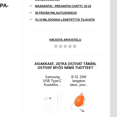
PA-
MAANANTAI - PERJANTAI CHATTI: 10-22
30 PÄIVÄN PALAUTUSOIKEUS
YLI 8 MILJOONAA LÄHETETTYÄ TILAUSTA
KIRJOITA ARVOSTELU
ASIAKKAAT, JOTKA OSTIVAT TÄMÄN,
OSTIVAT MYÖS NÄMÄ TUOTTEET
 15W
Digitaalinäytt
Samsung
B-31 15W
Digitaalinäytt
aton
öinen
USB Type-C
langaton
öinen
, jossa
autovirtamuu
Kuulokkeet
laturi, jossa
autovirtamuu
n
ntaja / DC
EO-
on
ntaja / DC
vedettä
AC-muunnin -
IC100BWE -
sisäänvedettä
AC-muunnin -
SB-C-
150W - musta
Bulkki -
vä USB-C-
150W - musta
eli -
Valkoinen
kaapeli -
i väri
oranssi väri