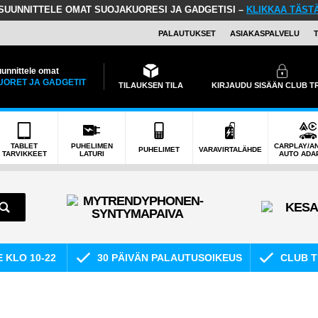
SUUNNITTELE OMAT SUOJAKUORESI JA GADGETISI –
KLIKKAA TÄST
PALAUTUKSET
ASIAKASPALVELU
unnittele omat
UORET JA GADGETIT
TILAUKSEN TILA
KIRJAUDU SISÄÄN CLUB 
TABLET
PUHELIMEN
CARPLAY/A
PUHELIMET
VARAVIRTALÄHDE
TARVIKKEET
LATURI
AUTO ADA
E KLO 10-22
30 PÄIVÄN PALAUTUSOIKEUS
CLUB T