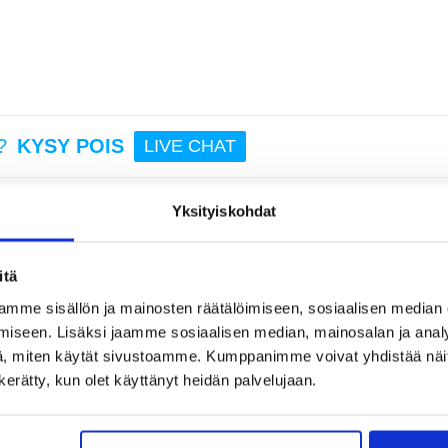
16,95
B-31
lang
laturi
o
sisään
?
KYSY POIS
LIVE CHAT
vä U
kaa
Yksityiskohdat
16,95
itä
istin - manuaalinen valkosipulin murskain & jauhin Rocker Tool (BPA-vapaa)
mme sisällön ja mainosten räätälöimiseen, sosiaalisen median
almistetulla valkosipulipuristimella YG-211, joka on suunniteltu murskaamaa
sti. Sen ergonominen keinuva liike ja kestävä ruostumaton teräsrakenne teke
iseen. Lisäksi jaamme sosiaalisen median, mainosalan ja analy
, miten käytät sivustoamme. Kumppanimme voivat yhdistää näitä t
n kerätty, kun olet käyttänyt heidän palvelujaan.
toilu tekee valkosipulin tai inkiväärin puristamisesta nopeaa ja helppoa myö
in murskaaksesi tai jauhaksesi valkosipulia nopeammin ja vähemmällä vaivalla
ti puristimen pinnalle nopeaa puhdistusta varten. Kompakti ja kannettava, maht