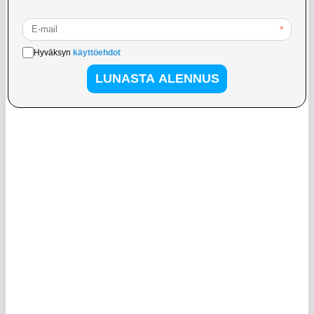
28,95
EUR
7,95
EUR
VARASTOSSA
VARASTOSSA
TOIMITUSAIKA: 2-3 ARKIPÄIVÄÄ
TOIMITUSAIKA: 2-3 ARKIPÄIVÄÄ
IP68-luokan vedenpitävä kelluva
IP68-luokiteltu vedenpitävä kelluva
kotelo uimiseen, sukellukseen ja
kotelo uimiseen, sukellukseen ja
surffaukseen - harmaa
surffaukseen - valkoinen
13,95
EUR
12,95
EUR
VARASTOSSA
VARASTOSSA