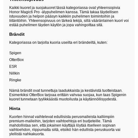
Kaikki kuoret ja suojakuoret tässä kategoriassa ovat yhteensopivia
Honor Magic6 Pro -älypuhelimen kanssa. Tämä takaa täydellisen
istuvuuden ja helpon pääsyn kaikkiin puhelimen toimintoihin ja
liitäntöihin. Yhteensopivuus on tärkeä tekijä, sillä vääränlainen kuori voi
estää puhelimen täyden käytön ja jopa vahingoittaa sitä.
Brändit
Kategoriassa on tarjolla kuoria useilta eri brändeiltä, kuten:
Spigen
OtterBox
ESR
Nillkin
Ringke
Nämä brändit ovat tunnettuja laadukkaista ja kestävistä tuotteistaan.
Esimerkiksi OtterBox tarjoaa erittäin vahvaa suojaa, kun taas Spigenin
kuoret tunnetaan tyylikkäästä muotoilusta ja käytännöllisyydestä.
Hinta
Kuorten hinnat vaihtelevat edullisista perusmalleista kalliimpiin
premium-malleihin, tarjoten vaihtoehtoja eri budjeteille. Tämä
mahdollistaa sen, että jokainen käyttäjä löytää itselleen sopivan
vaihtoehdon, riippumatta siitä, etsiikö hän edullista peruskuorta vai
ylellistä nahkakuorta.