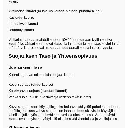
kuten:
Yksiväriset kuoret (musta, valkoinen, sininen, punainen jne.)
Kuvioidut kuoret
Läpinäkyvät kuoret
Brändätyt kuoret
Valikoima tarjoaa mahdollisuuden löytää juuri omaan tyyliin sopiva
kuori. Yksiväriset kuoret ovat klassisia ja ajattomia, kun taas kuvioidut ja
brändätyt kuoret tuovat mukanaan persoonallisuutta ja erottuvuutta.
Suojauksen Taso ja Yhteensopivuus
Suojauksen Taso
Kuoret tarjoavat eri tasoista suojaa, kuten:
Kevyt suojaus (ohuet kuoret)
Keskivahva suojaus (standardikuoret)
Vahva suojaus (iskunkestävät ja vedenpitävät kuoret)
Kevyt suojaus sopii käyttäjille, jotka haluavat säilyttää puhelimen ohuen
profiilin, kun taas vahva suojaus on ihanteellinen aktiivisille käyttäjille
tai niille, jotka työskentelevät haastavissa olosuhteissa. Vedenpitävät
kuoret ovat erityisen hyödyllisiä ulkoilma-aktiviteeteissa ja vesilajeissa.
Yhteensopivuus