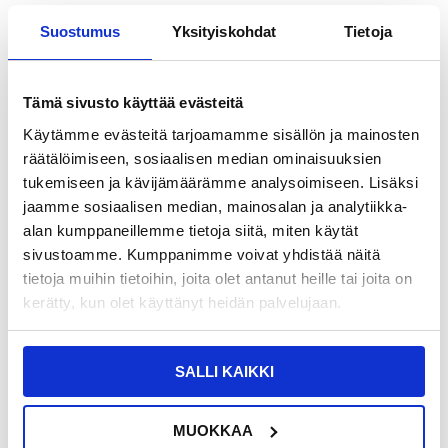
Suostumus
Yksityiskohdat
Tietoja
13,95
EUR
12,95
EUR
VARASTOSSA
VARASTOSSA
Tämä sivusto käyttää evästeitä
TOIMITUSAIKA: 2-3 ARKIPÄIVÄÄ
TOIMITUSAIKA: 2-3 ARKIPÄIVÄÄ
Käytämme evästeitä tarjoamamme sisällön ja mainosten
Tech-Protect M7 Universal Sport
6.3-6.9 tuuman vaakasuora tyyli
räätälöimiseen, sosiaalisen median ominaisuuksien
vyötärölaukku / juoksuvyö - musta
Universal PU nahkakotelo vyöklipsillä
tukemiseen ja kävijämäärämme analysoimiseen. Lisäksi
miehille, koko: 17.5 x 8.7 x 1.8cm
jaamme sosiaalisen median, mainosalan ja analytiikka-
alan kumppaneillemme tietoja siitä, miten käytät
sivustoamme. Kumppanimme voivat yhdistää näitä
tietoja muihin tietoihin, joita olet antanut heille tai joita on
kerätty, kun olet käyttänyt heidän palvelujaan.
SALLI KAIKKI
MUOKKAA