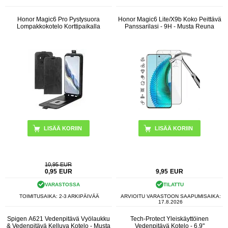
Honor Magic6 Pro Pystysuora
Honor Magic6 Lite/X9b Koko Peittävä
Lompakkokotelo Korttipaikalla
Panssarilasi - 9H - Musta Reuna
LISÄÄ KORIIN
10,95 EUR
0,95
EUR
9,95
EUR
VARASTOSSA
TILATTU
TOIMITUSAIKA: 2-3 ARKIPÄIVÄÄ
ARVIOITU VARASTOON SAAPUMISAIKA:
17.8.2026
Spigen A621 Vedenpitävä Vyölaukku
Tech-Protect Yleiskäyttöinen
& Vedenpitävä Kelluva Kotelo - Musta
Vedenpitävä Kotelo - 6.9"