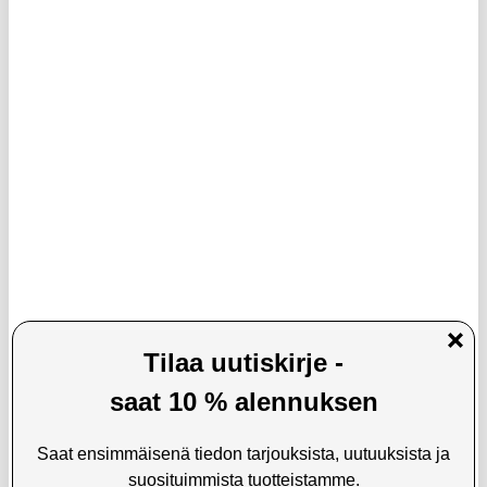
13,95
EUR
14,95
EUR
VARASTOSSA
VARASTOSSA
TOIMITUSAIKA: 2-3 ARKIPÄIVÄÄ
TOIMITUSAIKA: 2-3 ARKIPÄIVÄÄ
Spigen A611P Yleiskäyttöinen
Puhallettava kelluva universaali
vedenpitävä kelluva kotelo -
vedenpitävä kotelo IPX8 - 7.5"
IPX8/30m, 2-pack - Matta musta
LISÄÄ KORIIN