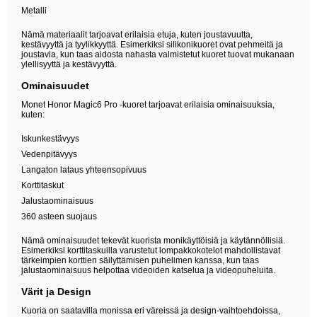
Metalli
Nämä materiaalit tarjoavat erilaisia etuja, kuten joustavuutta,
kestävyyttä ja tyylikkyyttä. Esimerkiksi silikonikuoret ovat pehmeitä ja
joustavia, kun taas aidosta nahasta valmistetut kuoret tuovat mukanaan
ylellisyyttä ja kestävyyttä.
Ominaisuudet
Monet Honor Magic6 Pro -kuoret tarjoavat erilaisia ominaisuuksia,
kuten:
Iskunkestävyys
Vedenpitävyys
Langaton lataus yhteensopivuus
Korttitaskut
Jalustaominaisuus
360 asteen suojaus
Nämä ominaisuudet tekevät kuorista monikäyttöisiä ja käytännöllisiä.
Esimerkiksi korttitaskuilla varustetut lompakkokotelot mahdollistavat
tärkeimpien korttien säilyttämisen puhelimen kanssa, kun taas
jalustaominaisuus helpottaa videoiden katselua ja videopuheluita.
Värit ja Design
Kuoria on saatavilla monissa eri väreissä ja design-vaihtoehdoissa,