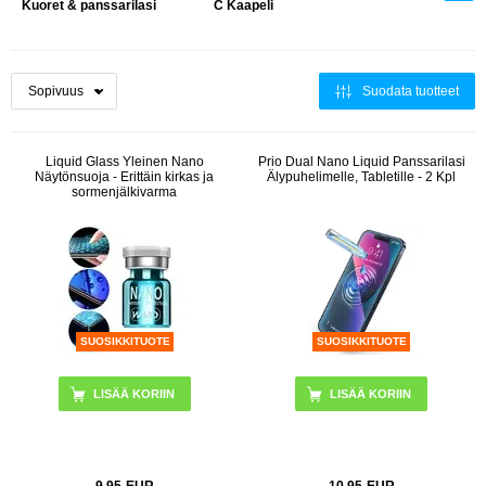
Kuoret & panssarilasi
C Kaapeli
Suodata tuotteet
Liquid Glass Yleinen Nano
Prio Dual Nano Liquid Panssarilasi
Näytönsuoja - Erittäin kirkas ja
Älypuhelimelle, Tabletille - 2 Kpl
sormenjälkivarma
SUOSIKKITUOTE
SUOSIKKITUOTE