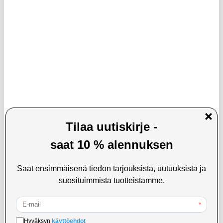
LISÄÄ KORIIN
13,95
EUR
12,95
EUR
VARASTOSSA
VARASTOSSA
TOIMITUSAIKA: 2-3 ARKIPÄIVÄÄ
TOIMITUSAIKA: 2-3 ARKIPÄIVÄÄ
IPX8-luokan vedenpitävä, kelluva
Tech-Protect Yleiskäyttöinen
puhelinkotelo kahdella
Vedenpitävä Kotelo - 6.9" - Pinkki
säilytyslokerolla - 7.5" - musta