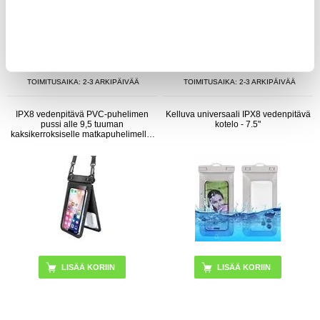
10,95
EUR
13,95
EUR
VARASTOSSA
VARASTOSSA
TOIMITUSAIKA: 2-3 ARKIPÄIVÄÄ
TOIMITUSAIKA: 2-3 ARKIPÄIVÄÄ
IPX8 vedenpitävä PVC-puhelimen
Kelluva universaali IPX8 vedenpitävä
pussi alle 9,5 tuuman
kotelo - 7.5"
kaksikerroksiselle matkapuhelimelle,
joka on suljettu kuivapussi hihnalla -
musta
LISÄÄ KORIIN