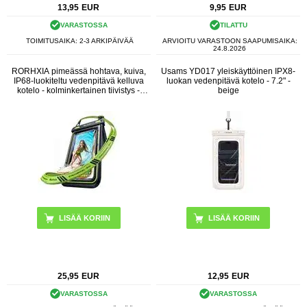
13,95
EUR
9,95
EUR
VARASTOSSA
TILATTU
TOIMITUSAIKA: 2-3 ARKIPÄIVÄÄ
ARVIOITU VARASTOON SAAPUMISAIKA:
24.8.2026
RORHXIA pimeässä hohtava, kuiva,
Usams YD017 yleiskäyttöinen IPX8-
IP68-luokiteltu vedenpitävä kelluva
luokan vedenpitävä kotelo - 7.2" -
kotelo - kolminkertainen tiivistys -
beige
musta / vihreä
25,95
EUR
12,95
EUR
VARASTOSSA
VARASTOSSA