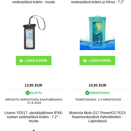
vedenpitävä kotelo - musta
vedenpitävä kotelo ja hihna - 7.2"
LISÄÄ KORIIN
13,95
EUR
10,95
EUR
TILATTU
VARASTOSSA
ARVIOITU VARASTOON SAAPUMISAIKA:
TOIMITUSAIKA: 2-3 ARKIPÄIVÄÄ
17.8.2026
Usams YD017 -yleiskäyttöinen IPX8-
Motorola Moto G17 Power/G17/G15
luokan vedenpitävä kotelo - 7.2" -
Naarmunkestävä Hybridikotelo -
musta
Läpinäkyvä