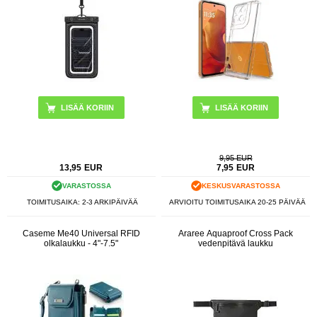
9,95 EUR
13,95
EUR
7,95
EUR
VARASTOSSA
KESKUSVARASTOSSA
TOIMITUSAIKA: 2-3 ARKIPÄIVÄÄ
ARVIOITU TOIMITUSAIKA 20-25 PÄIVÄÄ
Caseme Me40 Universal RFID
Araree Aquaproof Cross Pack
olkalaukku - 4"-7.5"
vedenpitävä laukku