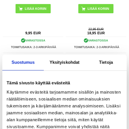
22,95 EUR
9,95
EUR
18,95
EUR
VARASTOSSA
VARASTOSSA
TOIMITUSAIKA: 2-3 ARKIPÄIVÄÄ
TOIMITUSAIKA: 2-3 ARKIPÄIVÄÄ
Tech-Protect Yleiskäyttöinen
Shellbox Gen.2 Universal Diving
Suostumus
Yksityiskohdat
Tietoja
Vedenpitävä Kotelo - 6.9"
Vedenpitävä Suojakotelo - 4.7-6.8" -
Tumman Sininen
Tämä sivusto käyttää evästeitä
Käytämme evästeitä tarjoamamme sisällön ja mainosten
räätälöimiseen, sosiaalisen median ominaisuuksien
tukemiseen ja kävijämäärämme analysoimiseen. Lisäksi
SUOSIKKITUOTE
jaamme sosiaalisen median, mainosalan ja analytiikka-
alan kumppaneillemme tietoja siitä, miten käytät
LISÄÄ KORIIN
sivustoamme. Kumppanimme voivat yhdistää näitä