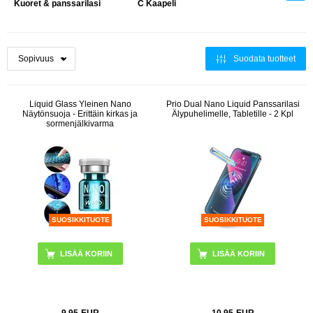
Kuoret & panssarilasi
C Kaapeli
Suodata tuotteet
Liquid Glass Yleinen Nano
Prio Dual Nano Liquid Panssarilasi
Näytönsuoja - Erittäin kirkas ja
Älypuhelimelle, Tabletille - 2 Kpl
sormenjälkivarma
SUOSIKKITUOTE
SUOSIKKITUOTE