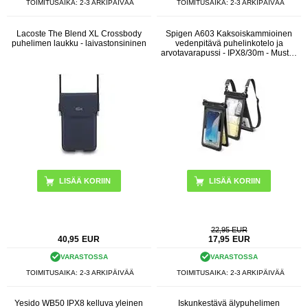
TOIMITUSAIKA: 2-3 ARKIPÄIVÄÄ
TOIMITUSAIKA: 2-3 ARKIPÄIVÄÄ
Lacoste The Blend XL Crossbody
Spigen A603 Kaksoiskammioinen
puhelimen laukku - laivastonsininen
vedenpitävä puhelinkotelo ja
arvotavarapussi - IPX8/30m - Musta /
Kirkas
22,95 EUR
40,95
EUR
17,95
EUR
VARASTOSSA
VARASTOSSA
TOIMITUSAIKA: 2-3 ARKIPÄIVÄÄ
TOIMITUSAIKA: 2-3 ARKIPÄIVÄÄ
Yesido WB50 IPX8 kelluva yleinen
Iskunkestävä älypuhelimen