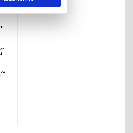
vassa
en
 on
at
joa
i