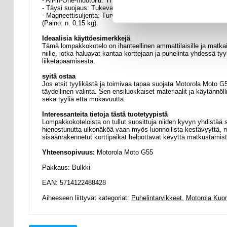
- All-in-One-muotoilu: Yhdistää puhelimen kotelon ja lompakon to
- Täysi suojaus: Tukeva suojakotelo suojaa puhelintasi naarmuil
- Magneettisuljenta: Turvallinen magneettiläppä pitää lompakkok
(Paino: n. 0,15 kg).
Ideaalisia käyttöesimerkkejä
Tämä lompakkokotelo on ihanteellinen ammattilaisille ja matkailij
niille, jotka haluavat kantaa korttejaan ja puhelinta yhdessä ty
liiketapaamisesta.
syitä ostaa
Jos etsit tyylikästä ja toimivaa tapaa suojata Motorola Moto G5
täydellinen valinta. Sen ensiluokkaiset materiaalit ja käytännöl
sekä tyyliä että mukavuutta.
Interessanteita tietoja tästä tuotetyypistä
Lompakkokoteloista on tullut suosittuja niiden kyvyn yhdistää 
hienostunutta ulkonäköä vaan myös luonnollista kestävyyttä, mik
sisäänrakennetut korttipaikat helpottavat kevyttä matkustamista
Yhteensopivuus:
Motorola Moto G55
Pakkaus: Bulkki
EAN: 5714122488428
Aiheeseen liittyvät kategoriat:
Puhelintarvikkeet
,
Motorola Kuor