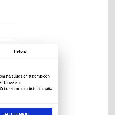
Tietoja
 ominaisuuksien tukemiseen
la
,
tiikka-alan
ietoja muihin tietoihin, joita
än
SALLI KAIKKI