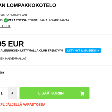
JAN LOMPAKKOKOTELO
UMERO:
4008344-VAR
US:
VARASTOSSA.
TOIMITUSAIKA: 2-3 ARKIPÄIVÄÄ
STIEDOT
95
EUR
% ALENNUKSEN LIITTYMÄLLÄ CLUB TRENDYYN
LIITY NYT ILMAISEKSI >
SEN HALVEMMALLA?
äri
+
 KPL JÄLJELLÄ VARASTOSSA