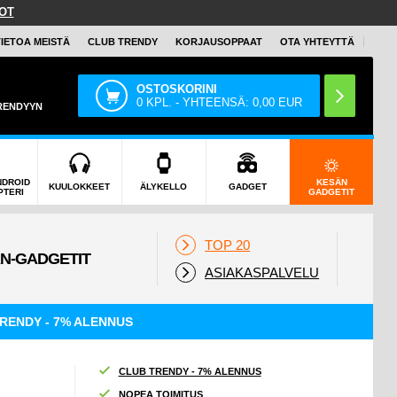
OT
TIETOA MEISTÄ
CLUB TRENDY
KORJAUSOPPAAT
OTA YHTEYTTÄ
OSTOSKORINI
0
KPL. - YHTEENSÄ:
0,00
EUR
TRENDYYN
NDROID
KESÄN
KUULOKKEET
ÄLYKELLO
GADGET
PTERI
GADGETIT
TOP 20
ASIAKASPALVELU
RENDY - 7% ALENNUS
CLUB TRENDY - 7% ALENNUS
NOPEA TOIMITUS