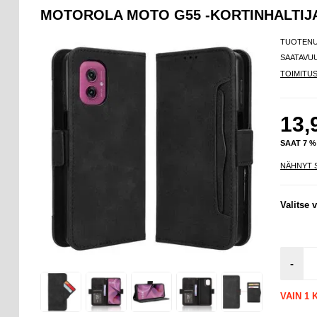
MOTOROLA MOTO G55 -KORTINHALTI
TUOTEN
SAATAVU
TOIMITU
13,
SAAT 7 
NÄHNYT 
Valitse v
-
VAIN 1