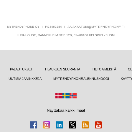
MYTRENDYPHONE OY
|
FI24469284
|
ASIAKASTUKI@MYTRENDYPHONE.FI
LUNA HOUSE, MANNERHEIMINTIE 12B, FIN-00100 HELSINKI - SUOMI
PALAUTUKSET
TILAUKSEN SEURANTA
TIETOA MEISTÄ
CL
UUTISIA JA VINKKEJÄ
MYTRENDYPHONE ALENNUSKOODI
KÄYTT
Näyttäkää kaikki maat