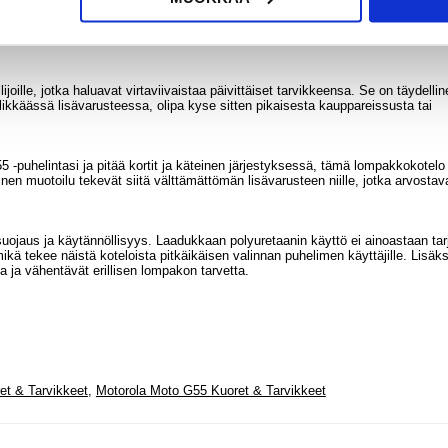
iminnot, joten voit kuljettaa kaikkea tarvitsemaasi ilman tilaa.
ta, putoamisilta ja pieniltä iskuilta ja takaa pitkäaikaisen kestävyyden.
otelon suljettuna ja varmistaa, että puhelimesi ja korttisi pysyvät sisällä tur
oille, jotka haluavat virtaviivaistaa päivittäiset tarvikkeensa. Se on täydellin
ylikkäässä lisävarusteessa, olipa kyse sitten pikaisesta kauppareissusta tai
5 -puhelintasi ja pitää kortit ja käteinen järjestyksessä, tämä lompakkokotelo
linen muotoilu tekevät siitä välttämättömän lisävarusteen niille, jotka arvostav
suojaus ja käytännöllisyys. Laadukkaan polyuretaanin käyttö ei ainoastaan tar
ä tekee näistä koteloista pitkäikäisen valinnan puhelimen käyttäjille. Lisäks
 ja vähentävät erillisen lompakon tarvetta.
et & Tarvikkeet
,
Motorola Moto G55 Kuoret & Tarvikkeet