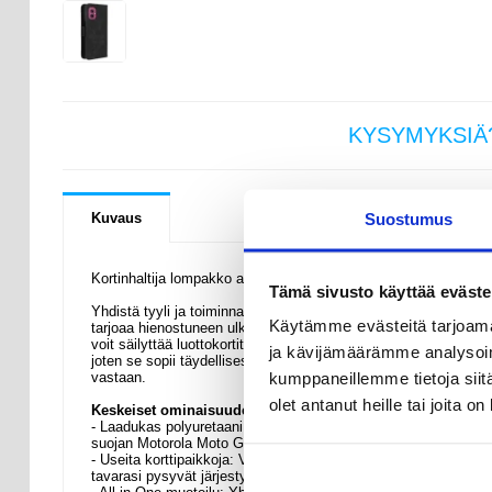
KYSYMYKSIÄ
Suostumus
Kuvaus
Kortinhaltija lompakko asia useita korttipaikkoja Motorola Moto
Tämä sivusto käyttää eväste
Yhdistä tyyli ja toiminnallisuus Motorola Moto G55 -lompakkok
Käytämme evästeitä tarjoama
tarjoaa hienostuneen ulkonäön ja samalla luotettavan suojan Mo
voit säilyttää luottokortit, henkilöllisyystodistukset ja käteisen 
ja kävijämäärämme analysoim
joten se sopii täydellisesti liikkeellä oleville. Kestävä rakenn
kumppaneillemme tietoja siitä
vastaan.
olet antanut heille tai joita o
Keskeiset ominaisuudet ja tekniset tiedot
- Laadukas polyuretaani: Tämä kotelo on valmistettu ensiluokka
suojan Motorola Moto G55 -puhelimellesi.
- Useita korttipaikkoja: Varustettu useilla korttipaikoilla luotto
tavarasi pysyvät järjestyksessä ja helposti saatavilla.