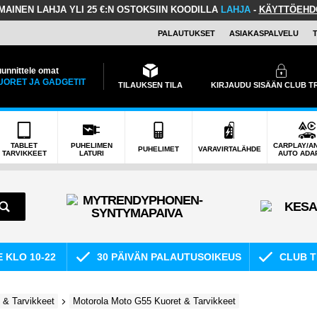
LMAINEN LAHJA
YLI 25 €:N OSTOKSIIN KOODILLA
LAHJA
-
KÄYTTÖEHD
PALAUTUKSET
ASIAKASPALVELU
unnittele omat
UORET JA GADGETIT
TILAUKSEN TILA
KIRJAUDU SISÄÄN CLUB 
TABLET
PUHELIMEN
CARPLAY/A
PUHELIMET
VARAVIRTALÄHDE
TARVIKKEET
LATURI
AUTO ADA
E KLO 10-22
30 PÄIVÄN PALAUTUSOIKEUS
CLUB T
 & Tarvikkeet
Motorola Moto G55 Kuoret & Tarvikkeet