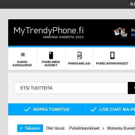
I
Su
K
KAIKKI
PUHELIMEN
PANSSARILASI
PUHELINTARVIKKEET
KATEGORIAT
KUORET
NOPEA TOIMITUS
LIVE CHAT MA-P
Takaisin
Olet tässä:
Puhelintarvikkeet
Motorola Kuoret