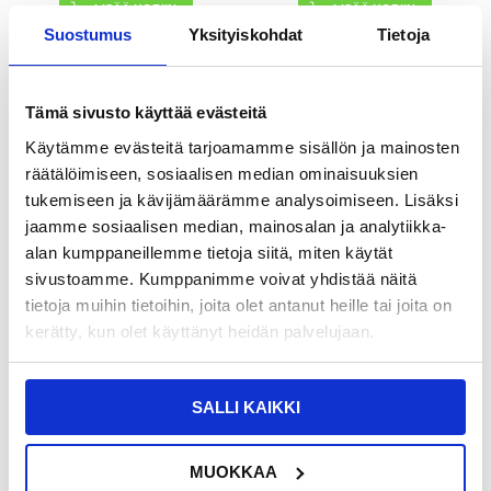
LISÄÄ KORIIN
Suostumus
Yksityiskohdat
Tietoja
16,95
EUR
22,95
EUR
Tämä sivusto käyttää evästeitä
VARASTOSSA
VARASTOSSA
Käytämme evästeitä tarjoamamme sisällön ja mainosten
TOIMITUSAIKA: 2-3 ARKIPÄIVÄÄ
TOIMITUSAIKA: 2-3 ARKIPÄIVÄÄ
räätälöimiseen, sosiaalisen median ominaisuuksien
tukemiseen ja kävijämäärämme analysoimiseen. Lisäksi
Tech-Protect SM65 Universal Phone
Tyylikäs Yleinen Älypuhelimen Kotelo
Case - 6"-6,9" - musta
- 6.7-6.9" - Musta
jaamme sosiaalisen median, mainosalan ja analytiikka-
alan kumppaneillemme tietoja siitä, miten käytät
sivustoamme. Kumppanimme voivat yhdistää näitä
tietoja muihin tietoihin, joita olet antanut heille tai joita on
kerätty, kun olet käyttänyt heidän palvelujaan.
SALLI KAIKKI
MUOKKAA