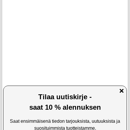
48,95 EUR
45,95
EUR
14,95
EUR
VARASTOSSA
VARASTOSSA
TOIMITUSAIKA: 2-3 ARKIPÄIVÄÄ
TOIMITUSAIKA: 2-3 ARKIPÄIVÄÄ
Universaali Juoksuvarsinauha
FA-007 Kannettava näytönpuhdistin
Rannelompakolla - Musta
Kosketusnäytön sumusuihku
Puhdistustyökalu matkapuhelimelle,
tabletille, kannettavalle tietokoneelle
(ilman nestettä)
LISÄÄ KORIIN