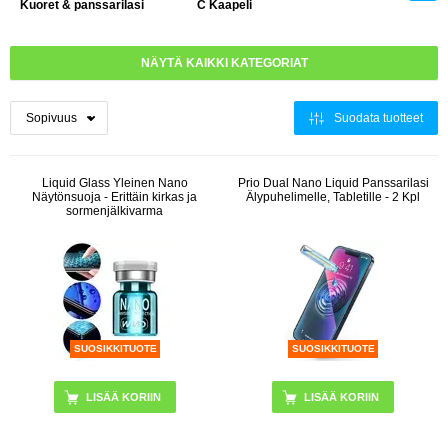
Kuoret & panssarilasi
C Kaapeli
NÄYTÄ KAIKKI KATEGORIAT
Suodata tuotteet
Liquid Glass Yleinen Nano
Prio Dual Nano Liquid Panssarilasi
Näytönsuoja - Erittäin kirkas ja
Älypuhelimelle, Tabletille - 2 Kpl
sormenjälkivarma
SUOSIKKITUOTE
SUOSIKKITUOTE