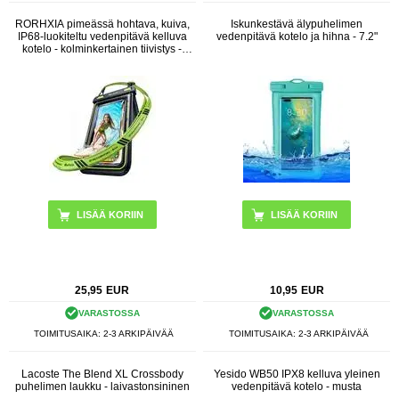
RORHXIA pimeässä hohtava, kuiva,
Iskunkestävä älypuhelimen
IP68-luokiteltu vedenpitävä kelluva
vedenpitävä kotelo ja hihna - 7.2"
kotelo - kolminkertainen tiivistys -
musta / vihreä
LISÄÄ KORIIN
25,95
EUR
10,95
EUR
VARASTOSSA
VARASTOSSA
TOIMITUSAIKA: 2-3 ARKIPÄIVÄÄ
TOIMITUSAIKA: 2-3 ARKIPÄIVÄÄ
Lacoste The Blend XL Crossbody
Yesido WB50 IPX8 kelluva yleinen
puhelimen laukku - laivastonsininen
vedenpitävä kotelo - musta