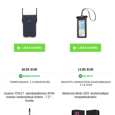
40,95
EUR
13,95
EUR
VARASTOSSA
TILATTU
TOIMITUSAIKA: 2-3 ARKIPÄIVÄÄ
ARVIOITU VARASTOON SAAPUMISAIKA:
17.8.2026
Usams YD017 -yleiskäyttöinen IPX8-
Motorola Moto G55 -kortinhaltijan
luokan vedenpitävä kotelo - 7.2" -
lompakkokotelo
musta