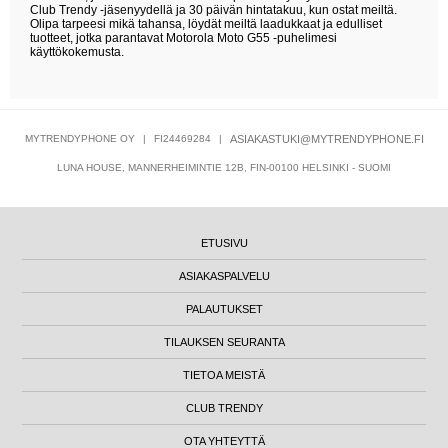
Club Trendy -jäsenyydellä ja 30 päivän hintatakuu, kun ostat meiltä.
Olipa tarpeesi mikä tahansa, löydät meiltä laadukkaat ja edulliset
tuotteet, jotka parantavat Motorola Moto G55 -puhelimesi
käyttökokemusta.
MYTRENDYPHONE OY
|
FI24469284
|
ASIAKASTUKI@MYTRENDYPHONE.FI
LUNA HOUSE, MANNERHEIMINTIE 12B, FIN-00100 HELSINKI - SUOMI
ETUSIVU
ASIAKASPALVELU
PALAUTUKSET
TILAUKSEN SEURANTA
TIETOA MEISTÄ
CLUB TRENDY
OTA YHTEYTTÄ