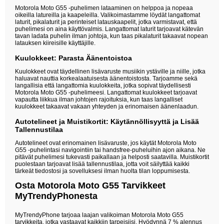
Motorola Moto G55 -puhelimen lataaminen on helppoa ja nopeaa
oikeilla latureilla ja kaapeleilla. Valikoimastamme löydät langattomat
laturit, pikalaturit ja perinteiset latauskaapelit, jotka varmistavat, että
puhelimesi on aina käyttövalmis. Langattomat laturit tarjoavat kätevän
tavan ladata puhelin ilman johtoja, kun taas pikalaturit takaavat nopean
latauksen kiireisille käyttäjille.
Kuulokkeet: Parasta Äänentoistoa
Kuulokkeet ovat täydellinen lisävaruste musiikin ystäville ja niille, jotka
haluavat nauttia korkealaatuisesta äänentoistosta. Tarjoamme sekä
langallisia että langattomia kuulokkeita, jotka sopivat täydellisesti
Motorola Moto G55 -puhelimeesi. Langattomat kuulokkeet tarjoavat
vapautta liikkua ilman johtojen rajoituksia, kun taas langalliset
kuulokkeet takaavat vakaan yhteyden ja erinomaisen äänenlaadun.
Autotelineet ja Muistikortit: Käytännöllisyyttä ja Lisää
Tallennustilaa
Autotelineet ovat erinomainen lisävaruste, jos käytät Motorola Moto
G55 -puhelintasi navigointiin tai handsfree-puheluihin ajon aikana. Ne
pitävät puhelimesi tukevasti paikallaan ja helposti saatavilla. Muistikortit
puolestaan tarjoavat lisää tallennustilaa, jotta voit säilyttää kaikki
tärkeät tiedostosi ja sovelluksesi ilman huolta tilan loppumisesta.
Osta Motorola Moto G55 Tarvikkeet
MyTrendyPhonesta
MyTrendyPhone tarjoaa laajan valikoiman Motorola Moto G55
tarvikkeita, jotka vastaavat kaikkiin tarpeisiisi. Hyödynnä 7 % alennus