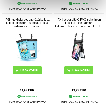
VARASTOSSA
VARASTOSSA
TOIMITUSAIKA: 2-3 ARKIPÄIVÄÄ
TOIMITUSAIKA: 2-3 ARKIPÄIVÄÄ
IP68-luokiteltu vedenpitävä kelluva
IPX8 vedenpitävä PVC-puhelimen
kotelo uimiseen, sukellukseen ja
pussi alle 9,5 tuuman
surffaukseen - sininen
kaksikerroksiselle matkapuhelimelle,
joka on suljettu kuivapussi hihnalla -
musta
13,95
EUR
13,95
EUR
VARASTOSSA
VARASTOSSA
TOIMITUSAIKA: 2-3 ARKIPÄIVÄÄ
TOIMITUSAIKA: 2-3 ARKIPÄIVÄÄ