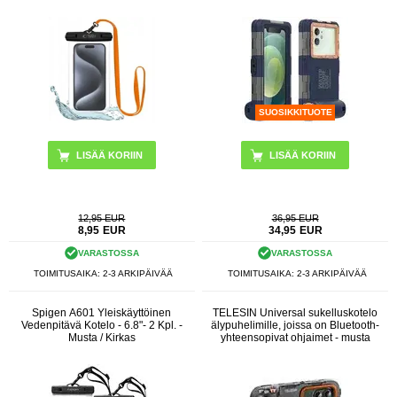
SUOSIKKITUOTE
LISÄÄ KORIIN
12,95 EUR
36,95 EUR
8,95
EUR
34,95
EUR
VARASTOSSA
VARASTOSSA
TOIMITUSAIKA: 2-3 ARKIPÄIVÄÄ
TOIMITUSAIKA: 2-3 ARKIPÄIVÄÄ
Spigen A601 Yleiskäyttöinen
TELESIN Universal sukelluskotelo
Vedenpitävä Kotelo - 6.8"- 2 Kpl. -
älypuhelimille, joissa on Bluetooth-
Musta / Kirkas
yhteensopivat ohjaimet - musta