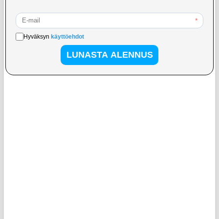
9,95
EUR
9,95
EUR
VARASTOSSA
VARASTOSSA
TOIMITUSAIKA: 2-3 ARKIPÄIVÄÄ
TOIMITUSAIKA: 2-3 ARKIPÄIVÄÄ
Kontakt Chemie Näytön
Universaali Pystysuora
Puhdistuspyyhkeet - 100 Kpl
Älypuhelinkotelo - 6.7in - Musta
18,95
EUR
13,95
EUR