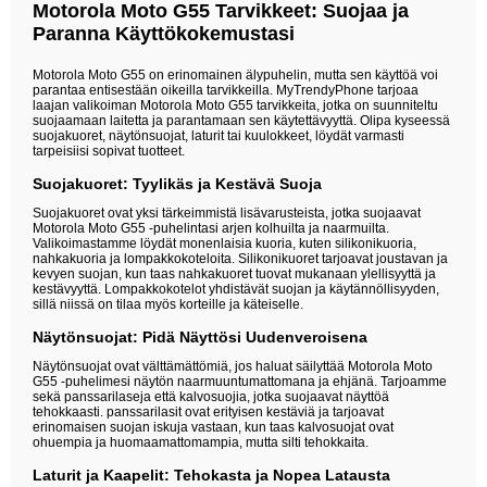
Motorola Moto G55 Tarvikkeet: Suojaa ja
Paranna Käyttökokemustasi
Motorola Moto G55 on erinomainen älypuhelin, mutta sen käyttöä voi
parantaa entisestään oikeilla tarvikkeilla. MyTrendyPhone tarjoaa
laajan valikoiman Motorola Moto G55 tarvikkeita, jotka on suunniteltu
suojaamaan laitetta ja parantamaan sen käytettävyyttä. Olipa kyseessä
suojakuoret, näytönsuojat, laturit tai kuulokkeet, löydät varmasti
tarpeisiisi sopivat tuotteet.
Suojakuoret: Tyylikäs ja Kestävä Suoja
Suojakuoret ovat yksi tärkeimmistä lisävarusteista, jotka suojaavat
Motorola Moto G55 -puhelintasi arjen kolhuilta ja naarmuilta.
Valikoimastamme löydät monenlaisia kuoria, kuten silikonikuoria,
nahkakuoria ja lompakkokoteloita. Silikonikuoret tarjoavat joustavan ja
kevyen suojan, kun taas nahkakuoret tuovat mukanaan ylellisyyttä ja
kestävyyttä. Lompakkokotelot yhdistävät suojan ja käytännöllisyyden,
sillä niissä on tilaa myös korteille ja käteiselle.
Näytönsuojat: Pidä Näyttösi Uudenveroisena
Näytönsuojat ovat välttämättömiä, jos haluat säilyttää Motorola Moto
G55 -puhelimesi näytön naarmuuntumattomana ja ehjänä. Tarjoamme
sekä panssarilaseja että kalvosuojia, jotka suojaavat näyttöä
tehokkaasti. panssarilasit ovat erityisen kestäviä ja tarjoavat
erinomaisen suojan iskuja vastaan, kun taas kalvosuojat ovat
ohuempia ja huomaamattomampia, mutta silti tehokkaita.
Laturit ja Kaapelit: Tehokasta ja Nopea Latausta