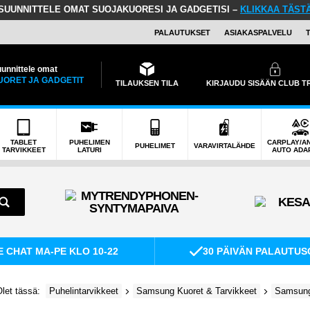
SUUNNITTELE OMAT SUOJAKUORESI JA GADGETISI –
KLIKKAA TÄST
PALAUTUKSET
ASIAKASPALVELU
unnittele omat
UORET JA GADGETIT
TILAUKSEN TILA
KIRJAUDU SISÄÄN CLUB 
TABLET
PUHELIMEN
CARPLAY/A
PUHELIMET
VARAVIRTALÄHDE
TARVIKKEET
LATURI
AUTO ADA
E CHAT MA-PE KLO 10-22
30 PÄIVÄN PALAUTUS
let tässä:
Puhelintarvikkeet
Samsung Kuoret & Tarvikkeet
Samsung