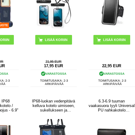
TUOTE
UR
21,95 EUR
UR
17,95
EUR
22,95
EUR
OSSA
VARASTOSSA
VARASTOSSA
KA: 2-3
TOIMITUSAIKA: 2-3
TOIMITUSAIKA: 2-3
VÄÄ
ARKIPÄIVÄÄ
ARKIPÄIVÄÄ
i IP68
IP68-luokan vedenpitävä
6.3-6.9 tuuman
kotelo /
kelluva kotelo uimiseen,
vaakasuora tyyli Universal
ojus - 6.9"
sukellukseen ja
PU nahkakotelo
surffaukseen - musta
vyöklipsillä miehille, koko:
17.5 x 8.7 x 1.8cm