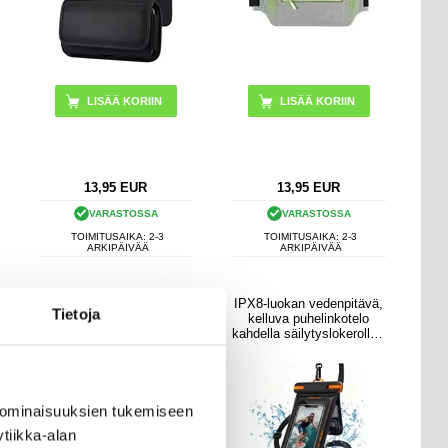
LISÄÄ KORIIN
LISÄÄ KORIIN
13,95
EUR
13,95
EUR
VARASTOSSA
VARASTOSSA
TOIMITUSAIKA: 2-3
TOIMITUSAIKA: 2-3
ARKIPÄIVÄÄ
ARKIPÄIVÄÄ
Tech-Protect SM70
IPX8-luokan vedenpitävä,
Tietoja
Yleiskäyttöinen
kelluva puhelinkotelo
puhelinkotelo/pussi -
kahdella säilytyslokerolla -
6"-7.2" - musta
7.5" - musta
 ominaisuuksien tukemiseen
tiikka-alan