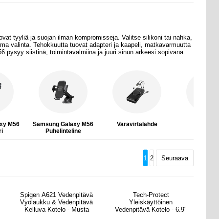
vat tyyliä ja suojan
ilman kompromisseja. Valitse silikoni tai nahka,
rma valinta. Tehokkuutta tuovat adapteri ja kaapeli, matkavarmuutta
6 pysyy siistinä, toimintavalmiina ja juuri sinun arkeesi sopivana.
xy M56
Samsung Galaxy M56
Varavirtalähde
Kuulokk
ri
Puhelinteline
1
2
Seuraava
Spigen A621 Vedenpitävä
Tech-Protect
Vyölaukku & Vedenpitävä
Yleiskäyttöinen
Kelluva Kotelo - Musta
Vedenpitävä Kotelo - 6.9"