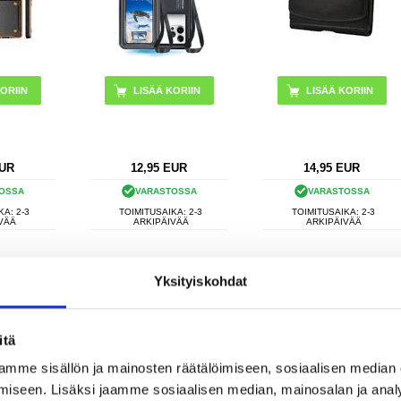
ORIIN
UR
12,95
EUR
14,95
EUR
OSSA
VARASTOSSA
VARASTOSSA
KA: 2-3
TOIMITUSAIKA: 2-3
TOIMITUSAIKA: 2-3
VÄÄ
ARKIPÄIVÄÄ
ARKIPÄIVÄÄ
ytön
Tech-Protect SM65
Tech-Protect
Yksityiskohdat
 - Suihke &
Universal Phone Case -
Yleiskäyttöinen
e
6"-6.9" - Mulperipuu
Vedenpitävä Kotelo - 6.9"
- Pinkki
itä
mme sisällön ja mainosten räätälöimiseen, sosiaalisen median
iseen. Lisäksi jaamme sosiaalisen median, mainosalan ja analy