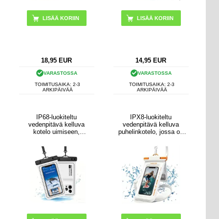
18,95
EUR
14,95
EUR
VARASTOSSA
VARASTOSSA
TOIMITUSAIKA: 2-3
TOIMITUSAIKA: 2-3
ARKIPÄIVÄÄ
ARKIPÄIVÄÄ
IP68-luokiteltu
IPX8-luokiteltu
vedenpitävä kelluva
vedenpitävä kelluva
kotelo uimiseen,
puhelinkotelo, jossa on
sukellukseen ja
kaksi säilytyslokeroa -
surffaukseen - valkoinen
7.5" - valkoinen