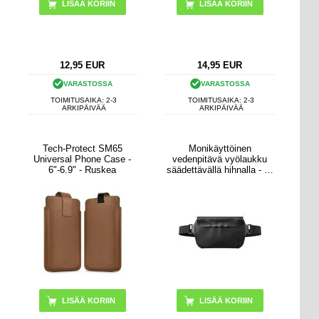
12,95
EUR
14,95
EUR
VARASTOSSA
VARASTOSSA
TOIMITUSAIKA: 2-3
TOIMITUSAIKA: 2-3
ARKIPÄIVÄÄ
ARKIPÄIVÄÄ
Tech-Protect SM65
Monikäyttöinen
Universal Phone Case -
vedenpitävä vyölaukku
6"-6.9" - Ruskea
säädettävällä hihnalla - 7"
- musta