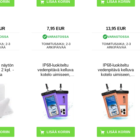
LISÄÄ KORIIN
UR
7,95
EUR
13,95
EUR
OSSA
VARASTOSSA
VARASTOSSA
KA: 2-3
TOIMITUSAIKA: 2-3
TOIMITUSAIKA: 2-3
VÄÄ
ARKIPÄIVÄÄ
ARKIPÄIVÄÄ
t näytön
IP68-luokiteltu
IP68-luokiteltu
- 2 kpl. -
vedenpitävä kelluva
vedenpitävä kelluva
a
kotelo uimiseen,
kotelo uimiseen,
sukellukseen ja
sukellukseen ja
surffaukseen - violetti
surffaukseen - oranssi