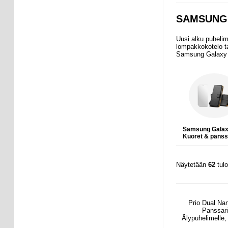
SAMSUNG 
Uusi alku puhelim
lompakkokotelo ta
Samsung Galaxy M5
Samsung Gala
Kuoret & panssa
Näytetään
62
tul
Prio Dual Nan
Panssari
Älypuhelimelle, 
2 Kpl