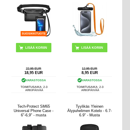
SUOSIKKITUOTE
LISÄÄ KORIIN
22,95 EUR
12,95 EUR
18,95
EUR
8,95
EUR
VARASTOSSA
VARASTOSSA
TOIMITUSAIKA: 2-3
TOIMITUSAIKA: 2-3
ARKIPÄIVÄÄ
ARKIPÄIVÄÄ
Tech-Protect SM65
Tyylikäs Yleinen
Universal Phone Case -
Älypuhelimen Kotelo - 6.7-
6"-6,9" - musta
6.9" - Musta