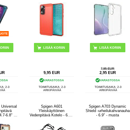
TUOTE
LISÄÄ KORIIN
7,95 EUR
UR
9,95
EUR
2,95
EUR
OSSA
VARASTOSSA
VARASTOSSA
KA: 2-3
TOIMITUSAIKA: 2-3
TOIMITUSAIKA: 2-3
VÄÄ
ARKIPÄIVÄÄ
ARKIPÄIVÄÄ
 Universal
Spigen A601
Spigen A703 Dynamic
npitävä
Yleiskäyttöinen
Shield -urheilukahvanauha
4.7-6.8" -
Vedenpitävä Kotelo - 6.8"-
- 6.9" - musta
ninen
2 Kpl. - Musta / Kirkas