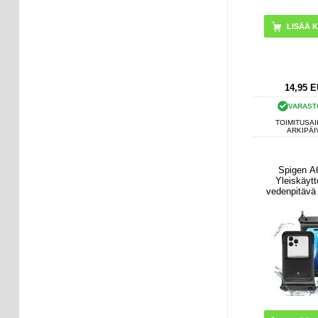
14,95
E
VARAST
TOIMITUSAI
ARKIPÄI
Spigen A
Yleiskäytt
vedenpitävä
kotelo - IPX8/
- Matta 