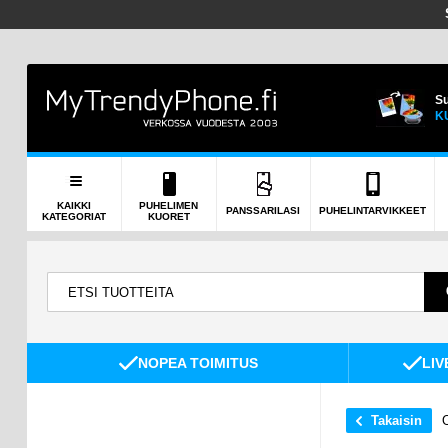
Su
K
KAIKKI
PUHELIMEN
PANSSARILASI
PUHELINTARVIKKEET
KATEGORIAT
KUORET
NOPEA TOIMITUS
LIV
Takaisin
O