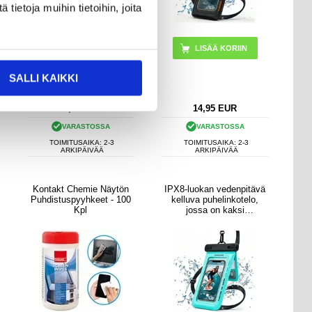
ietoja muihin tietoihin, joita
SALLI KAIKKI
12,95
EUR
14,95
EUR
VARASTOSSA
VARASTOSSA
TOIMITUSAIKA: 2-3
TOIMITUSAIKA: 2-3
ARKIPÄIVÄÄ
ARKIPÄIVÄÄ
Kontakt Chemie Näytön
IPX8-luokan vedenpitävä
Puhdistuspyyhkeet - 100
kelluva puhelinkotelo,
Kpl
jossa on kaksi
säilytyslokeroa - 7.5" -
syaani