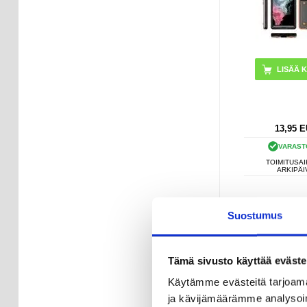
LISÄÄ K
13,95
E
VARAST
TOIMITUSAI
ARKIPÄI
Qnect Nä
Suostumus
Puhdistussarja
Pyyh
Tämä sivusto käyttää eväste
Käytämme evästeitä tarjoama
ja kävijämäärämme analysoim