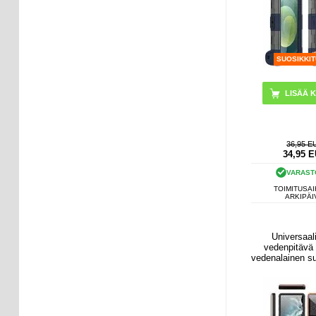
SUOSIKKI
36,95 E
34,95
E
VARAST
TOIMITUSAI
ARKIPÄI
Universaal
vedenpitävä 
vedenalainen su