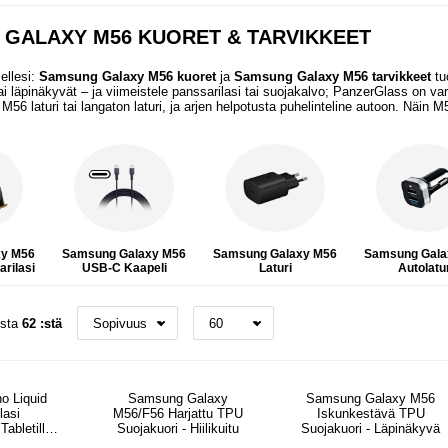
GALAXY M56 KUORET & TARVIKKEET
ellesi:
Samsung Galaxy M56 kuoret
ja
Samsung Galaxy M56 tarvikkeet
tuo
i läpinäkyvät – ja viimeistele panssarilasi tai suojakalvo; PanzerGlass on va
6 laturi tai langaton laturi, ja arjen helpotusta puhelinteline autoon. Näin M5
xy M56
Samsung Galaxy M56
Samsung Galaxy M56
Samsung Gala
rilasi
USB-C Kaapeli
Laturi
Autolatu
osta
62 :stä
o Liquid
Samsung Galaxy
Samsung Galaxy M56
lasi
M56/F56 Harjattu TPU
Iskunkestävä TPU
Tabletille -
Suojakuori - Hiilikuitu
Suojakuori - Läpinäkyvä