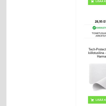
28,95
E
VARAST
TOIMITUSAI
ARKIPÄI
Tech-Protec
kiillotusliina 
Harma