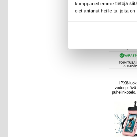
kumppaneillemme tietoja siitä
olet antanut heille tai joita o
14,95
E
VARAST
TOIMITUSAI
ARKIPÄI
IPX8-luoki
vedenpitävä
puhelinkotelo,
kaksi säilytys
7.5" - vaalea