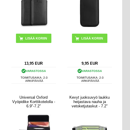
13,95
EUR
9,95
EUR
VARASTOSSA
VARASTOSSA
TOIMITUSAIKA: 2-3
TOIMITUSAIKA: 2-3
ARKIPÄIVÄÄ
ARKIPÄIVÄÄ
Universal Oxford
Kevyt juoksuvyö laukku
Vyöpidike Korttikotelolla -
heijastava nauha ja
6.9"-7.2"
vetoketjutaskut - 7.2"