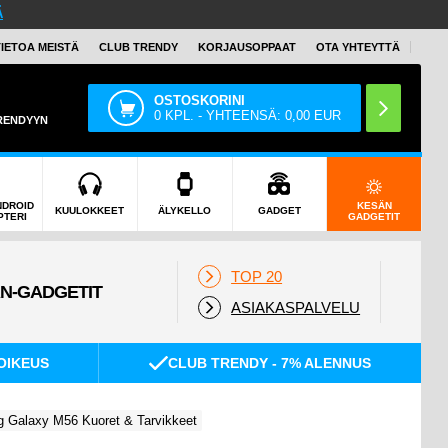
Ä
TIETOA MEISTÄ
CLUB TRENDY
KORJAUSOPPAAT
OTA YHTEYTTÄ
OSTOSKORINI
0
KPL. - YHTEENSÄ:
0,00
EUR
TRENDYYN
NDROID
KESÄN
KUULOKKEET
ÄLYKELLO
GADGET
PTERI
GADGETIT
TOP 20
ASIAKASPALVELU
OIKEUS
CLUB TRENDY - 7% ALENNUS
 Galaxy M56 Kuoret & Tarvikkeet