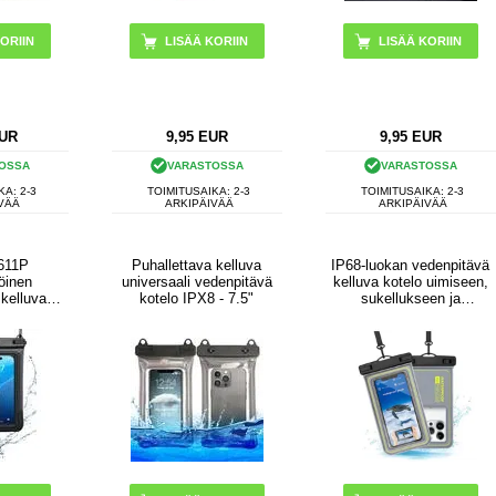
LISÄÄ KORIIN
UR
9,95
EUR
9,95
EUR
OSSA
VARASTOSSA
VARASTOSSA
KA: 2-3
TOIMITUSAIKA: 2-3
TOIMITUSAIKA: 2-3
VÄÄ
ARKIPÄIVÄÄ
ARKIPÄIVÄÄ
611P
Puhallettava kelluva
IP68-luokan vedenpitävä
öinen
universaali vedenpitävä
kelluva kotelo uimiseen,
 kelluva
kotelo IPX8 - 7.5"
sukellukseen ja
30m, 2-pack
surffaukseen - harmaa
musta