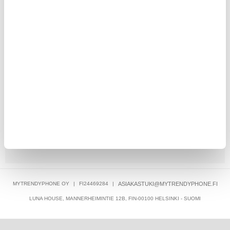
LISÄÄ KORIIN
77,95
EUR
KESKUSVARASTOSSA
ARVIOITU TOIMITUSAIKA 5-10 PÄIVÄÄ
MYTRENDYPHONE OY
|
FI24469284
|
ASIAKASTUKI@MYTRENDYPHONE.FI
LUNA HOUSE, MANNERHEIMINTIE 12B, FIN-00100 HELSINKI - SUOMI