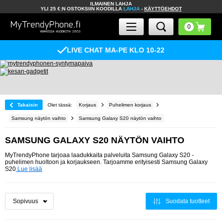
ILMAINEN LAHJA
YLI 25 €:N OSTOKSIIN KOODILLA
LAHJA
-
KÄYTTÖEHDOT
LIVE CHAT MA-PE KLO 10-22
Takaisin
Olet tässä:
Korjaus
Puhelimen korjaus
Samsung näytön vaihto
Samsung Galaxy S20 näytön vaihto
SAMSUNG GALAXY S20 NÄYTÖN VAIHTO
MyTrendyPhone tarjoaa laadukkaita palveluita Samsung Galaxy S20 -
puhelimen huoltoon ja korjaukseen. Tarjoamme erityisesti Samsung Galaxy
S20
Lue lisää
Suodata tuotteet