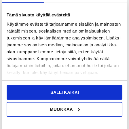
Tämä sivusto käyttää evästeitä
Käytämme evästeitä tarjoamamme sisällön ja mainosten
räätälöimiseen, sosiaalisen median ominaisuuksien
tukemiseen ja kävijämäärämme analysoimiseen. Lisäksi
jaamme sosiaalisen median, mainosalan ja analytiikka-
alan kumppaneillemme tietoja siitä, miten käytät
sivustoamme. Kumppanimme voivat yhdistää näitä
tietoja muihin tietoihin, joita olet antanut heille tai joita on
kerätty, kun olet käyttänyt heidän palvelujaan.
36,95
EUR
57,95
EUR
VARASTOSSA
VARASTOSSA
TOIMITUSAIKA: 2-3 ARKIPÄIVÄÄ
TOIMITUSAIKA: 2-3 ARKIPÄIVÄÄ
SALLI KAIKKI
Samsung Galaxy S20 Kameran Linssi
Samsung Galaxy S20 Latausliitännän
Korjaus
Flex-kaapelin Korjaus
MUOKKAA