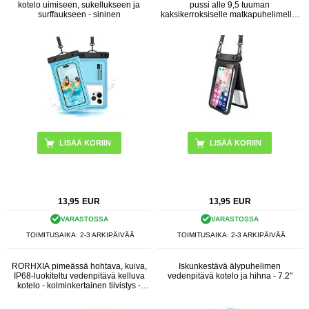
kotelo uimiseen, sukellukseen ja
pussi alle 9,5 tuuman
surffaukseen - sininen
kaksikerroksiselle matkapuhelimelle,
joka on suljettu kuivapussi hihnalla -
musta
13,95
EUR
13,95
EUR
VARASTOSSA
VARASTOSSA
TOIMITUSAIKA: 2-3 ARKIPÄIVÄÄ
TOIMITUSAIKA: 2-3 ARKIPÄIVÄÄ
RORHXIA pimeässä hohtava, kuiva,
Iskunkestävä älypuhelimen
IP68-luokiteltu vedenpitävä kelluva
vedenpitävä kotelo ja hihna - 7.2"
kotelo - kolminkertainen tiivistys -
musta / vihreä