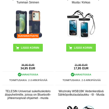
Tumman Sininen
Musta / Kirkas
SUOSIKKITUOTE
36,95 EUR
21,95 EUR
34,95
EUR
17,95
EUR
VARASTOSSA
VARASTOSSA
TOIMITUSAIKA: 2-3 ARKIPÄIVÄÄ
TOIMITUSAIKA: 2-3 ARKIPÄIVÄÄ
TELESIN Universal sukelluskotelo
Wozinsky WSB1BK Vedenkestävä
älypuhelimille, joissa on Bluetooth-
Sähköpotkulautalaukku - 6l - Musta
yhteensopivat ohjaimet - musta