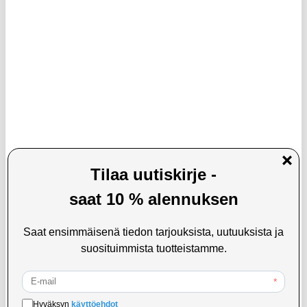
13,95
EUR
14,95
EUR
VARASTOSSA
VARASTOSSA
TOIMITUSAIKA: 2-3 ARKIPÄIVÄÄ
TOIMITUSAIKA: 2-3 ARKIPÄIVÄÄ
Tech-Protect IPX8 Pro yleiskäyttöinen
IPX8-luokiteltu vedenpitävä kelluva
vedenpitävä sukelluskotelo 4.7-6.9" -
puhelinkotelo, jossa on kaksi
musta / harmaa
säilytyslokeroa - 7.5" -
vaaleanpunainen