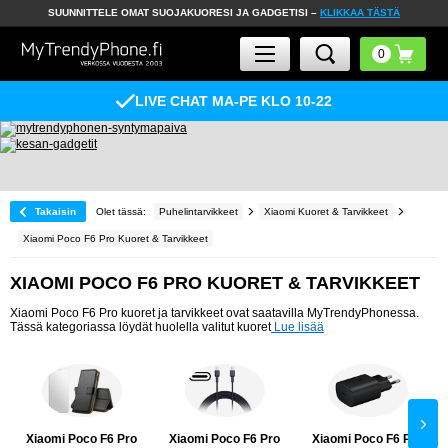
SUUNNITTELE OMAT SUOJAKUORESI JA GADGETISI –
KLIKKAA TÄSTÄ
LIVE CHAT MA-PE KLO 10-22
Takaisin
Olet tässä:
Puhelintarvikkeet
Xiaomi Kuoret & Tarvikkeet
Xiaomi Poco F6 Pro Kuoret & Tarvikkeet
XIAOMI POCO F6 PRO KUORET & TARVIKKEET
Xiaomi Poco F6 Pro kuoret ja tarvikkeet ovat saatavilla MyTrendyPhonessa.
Tässä kategoriassa löydät huolella valitut kuoret
Lue lisää
Xiaomi Poco F6 Pro
Xiaomi Poco F6 Pro
Xiaomi Poco F6 Pro