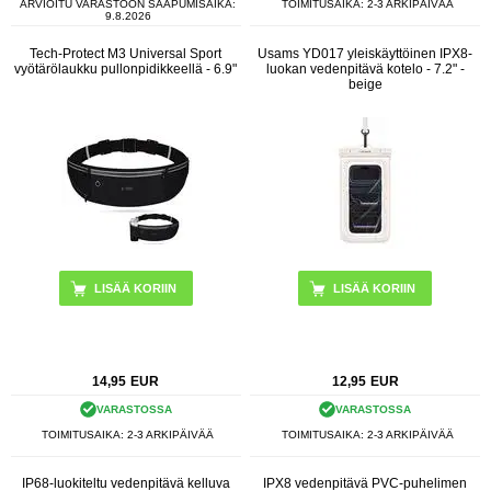
ARVIOITU VARASTOON SAAPUMISAIKA:
TOIMITUSAIKA: 2-3 ARKIPÄIVÄÄ
9.8.2026
Tech-Protect M3 Universal Sport
Usams YD017 yleiskäyttöinen IPX8-
vyötärölaukku pullonpidikkeellä - 6.9"
luokan vedenpitävä kotelo - 7.2" -
beige
LISÄÄ KORIIN
14,95
EUR
12,95
EUR
VARASTOSSA
VARASTOSSA
TOIMITUSAIKA: 2-3 ARKIPÄIVÄÄ
TOIMITUSAIKA: 2-3 ARKIPÄIVÄÄ
IP68-luokiteltu vedenpitävä kelluva
IPX8 vedenpitävä PVC-puhelimen