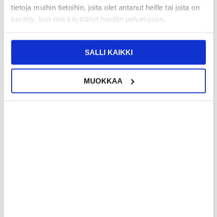
tietoja muihin tietoihin, joita olet antanut heille tai joita on
kerätty, kun olet käyttänyt heidän palvelujaan.
22,95
EUR
13,95
EUR
VARASTOSSA
VARASTOSSA
SALLI KAIKKI
TOIMITUSAIKA: 2-3 ARKIPÄIVÄÄ
TOIMITUSAIKA: 2-3 ARKIPÄIVÄÄ
IP68-luokan vedenpitävä kelluva
Tyylikäs Yleinen Älypuhelimen Kotelo
MUOKKAA
kotelo uimiseen, sukellukseen ja
- 6.7-6.9" - Musta
surffaukseen - musta