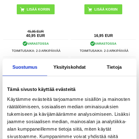
LISÄÄ KORIIN
LISÄÄ KORIIN
45,95 EUR
40,95
EUR
16,95
EUR
VARASTOSSA
VARASTOSSA
TOIMITUSAIKA: 2-3 ARKIPÄIVÄÄ
TOIMITUSAIKA: 2-3 ARKIPÄIVÄÄ
Spigen A703 Dynamic Shield -
Tech-Protect SM65 Universal Phone
Suostumus
Yksityiskohdat
Tietoja
urheilukahvanauha - 6.9" - musta
Case - 6"-6,9" - musta
Tämä sivusto käyttää evästeitä
Käytämme evästeitä tarjoamamme sisällön ja mainosten
räätälöimiseen, sosiaalisen median ominaisuuksien
tukemiseen ja kävijämäärämme analysoimiseen. Lisäksi
jaamme sosiaalisen median, mainosalan ja analytiikka-
alan kumppaneillemme tietoja siitä, miten käytät
sivustoamme. Kumppanimme voivat yhdistää näitä