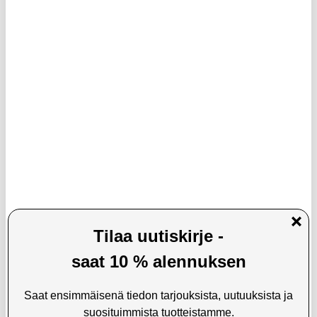
48,95 EUR
14,95
EUR
45,95
EUR
VARASTOSSA
VARASTOSSA
TOIMITUSAIKA: 2-3 ARKIPÄIVÄÄ
TOIMITUSAIKA: 2-3 ARKIPÄIVÄÄ
Universaali Pystysuora
FA-007 Kannettava näytönpuhdistin
Älypuhelinkotelo - 6.7in - Musta
Kosketusnäytön sumusuihku
Puhdistustyökalu matkapuhelimelle,
tabletille, kannettavalle tietokoneelle
(ilman nestettä)
LISÄÄ KORIIN