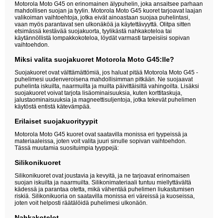
Motorola Moto G45 on erinomainen älypuhelin, joka ansaitsee parhaan
mahdollisen suojan ja tyylin. Motorola Moto G45 kuoret tarjoavat laajan
valikoiman vaihtoehtoja, jotka eivät ainoastaan suojaa puhelintasi,
vaan myös parantavat sen ulkonäköä ja käytettävyyttä. Olitpa sitten
etsimässä kestävää suojakuorta, tyylikästä nahkakoteloa tai
käytännöllistä lompakkokoteloa, löydät varmasti tarpeisiisi sopivan
vaihtoehdon.
Miksi valita suojakuoret Motorola Moto G45:lle?
Suojakuoret ovat välttämättömiä, jos haluat pitää Motorola Moto G45 -
puhelimesi uudenveroisena mahdollisimman pitkään. Ne suojaavat
puhelinta iskuilta, naarmuilta ja muilta päivittäisiltä vahingoilta. Lisäksi
suojakuoret voivat tarjota lisäominaisuuksia, kuten korttitaskuja,
jalustaominaisuuksia ja magneettisuljentoja, jotka tekevät puhelimen
käytöstä entistä kätevämpää.
Erilaiset suojakuorityypit
Motorola Moto G45 kuoret ovat saatavilla monissa eri tyypeissä ja
materiaaleissa, joten voit valita juuri sinulle sopivan vaihtoehdon.
Tässä muutamia suosituimpia tyyppejä:
Silikonikuoret
Silikonikuoret ovat joustavia ja kevyitä, ja ne tarjoavat erinomaisen
suojan iskuilta ja naarmuilta. Silikonimateriaali tuntuu miellyttävältä
kädessä ja parantaa otetta, mikä vähentää puhelimen liukastumisen
riskiä. Silikonikuoria on saatavilla monissa eri väreissä ja kuoseissa,
joten voit helposti räätälöidä puhelimesi ulkonäön.
Nahkakotelot