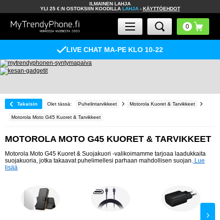
ILMAINEN LAHJA
YLI 25 €:N OSTOKSIIN KOODILLA
LAHJA
-
KÄYTTÖEHDOT
LIVE CHAT MA-PE KLO 10-22
Takaisin
Olet tässä:
Puhelintarvikkeet
Motorola Kuoret & Tarvikkeet
Motorola Moto G45 Kuoret & Tarvikkeet
MOTOROLA MOTO G45 KUORET & TARVIKKEET
Motorola Moto G45 Kuoret & Suojakuori -valikoimamme tarjoaa laadukkaita
suojakuoria, jotka takaavat puhelimellesi parhaan mahdollisen suojan.
Lue
lisää