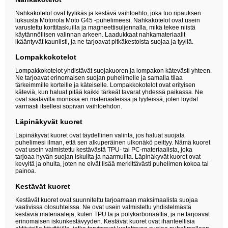
Nahkakotelot ovat tyylikäs ja kestävä vaihtoehto, joka tuo ripauksen
luksusta Motorola Moto G45 -puhelimeesi. Nahkakotelot ovat usein
varustettu korttitaskuilla ja magneettisuljennalla, mikä tekee niistä
käytännöllisen valinnan arkeen. Laadukkaat nahkamateriaalit
ikääntyvät kauniisti, ja ne tarjoavat pitkäkestoista suojaa ja tyyliä.
Lompakkokotelot
Lompakkokotelot yhdistävät suojakuoren ja lompakon kätevästi yhteen.
Ne tarjoavat erinomaisen suojan puhelimelle ja samalla tilaa
tärkeimmille korteille ja käteiselle. Lompakkokotelot ovat erityisen
käteviä, kun haluat pitää kaikki tärkeät tavarat yhdessä paikassa. Ne
ovat saatavilla monissa eri materiaaleissa ja tyyleissä, joten löydät
varmasti itsellesi sopivan vaihtoehdon.
Läpinäkyvät kuoret
Läpinäkyvät kuoret ovat täydellinen valinta, jos haluat suojata
puhelimesi ilman, että sen alkuperäinen ulkonäkö peittyy. Nämä kuoret
ovat usein valmistettu kestävästä TPU- tai PC-materiaalista, joka
tarjoaa hyvän suojan iskuilta ja naarmuilta. Läpinäkyvät kuoret ovat
kevyitä ja ohuita, joten ne eivät lisää merkittävästi puhelimen kokoa tai
painoa.
Kestävät kuoret
Kestävät kuoret ovat suunniteltu tarjoamaan maksimaalista suojaa
vaativissa olosuhteissa. Ne ovat usein valmistettu yhdistelmästä
kestäviä materiaaleja, kuten TPU:ta ja polykarbonaattia, ja ne tarjoavat
erinomaisen iskunkestävyyden. Kestävät kuoret ovat ihanteellisia