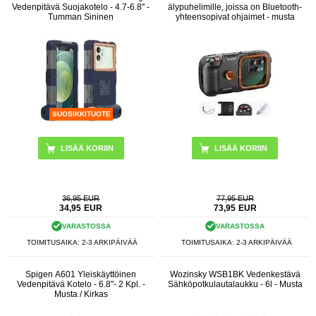
Vedenpitävä Suojakotelo - 4.7-6.8" -
älypuhelimille, joissa on Bluetooth-
Tumman Sininen
yhteensopivat ohjaimet - musta
SUOSIKKITUOTE
36,95 EUR
77,95 EUR
34,95
EUR
73,95
EUR
VARASTOSSA
VARASTOSSA
TOIMITUSAIKA: 2-3 ARKIPÄIVÄÄ
TOIMITUSAIKA: 2-3 ARKIPÄIVÄÄ
Spigen A601 Yleiskäyttöinen
Wozinsky WSB1BK Vedenkestävä
Vedenpitävä Kotelo - 6.8"- 2 Kpl. -
Sähköpotkulautalaukku - 6l - Musta
Musta / Kirkas