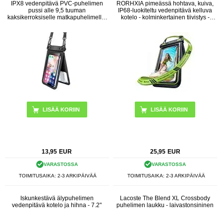
IPX8 vedenpitävä PVC-puhelimen
RORHXIA pimeässä hohtava, kuiva,
pussi alle 9,5 tuuman
IP68-luokiteltu vedenpitävä kelluva
kaksikerroksiselle matkapuhelimelle,
kotelo - kolminkertainen tiivistys -
joka on suljettu kuivapussi hihnalla -
musta / vihreä
musta
13,95
EUR
25,95
EUR
VARASTOSSA
VARASTOSSA
TOIMITUSAIKA: 2-3 ARKIPÄIVÄÄ
TOIMITUSAIKA: 2-3 ARKIPÄIVÄÄ
Iskunkestävä älypuhelimen
Lacoste The Blend XL Crossbody
vedenpitävä kotelo ja hihna - 7.2"
puhelimen laukku - laivastonsininen