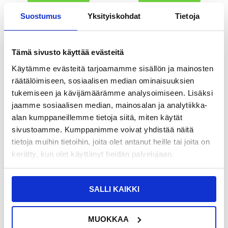
Suostumus
Yksityiskohdat
Tietoja
13,95
EUR
13,95
EUR
VARASTOSSA
VARASTOSSA
Tämä sivusto käyttää evästeitä
TOIMITUSAIKA: 2-3 ARKIPÄIVÄÄ
TOIMITUSAIKA: 2-3 ARKIPÄIVÄÄ
Käytämme evästeitä tarjoamamme sisällön ja mainosten
räätälöimiseen, sosiaalisen median ominaisuuksien
Tech-Protect M7 Universal Sport
Tyylikäs Yleinen Älypuhelimen Kotelo
tukemiseen ja kävijämäärämme analysoimiseen. Lisäksi
vyötärölaukku / juoksuvyö - musta
- 6.7-6.9" - Musta
jaamme sosiaalisen median, mainosalan ja analytiikka-
alan kumppaneillemme tietoja siitä, miten käytät
sivustoamme. Kumppanimme voivat yhdistää näitä
tietoja muihin tietoihin, joita olet antanut heille tai joita on
kerätty, kun olet käyttänyt heidän palvelujaan.
SALLI KAIKKI
MUOKKAA