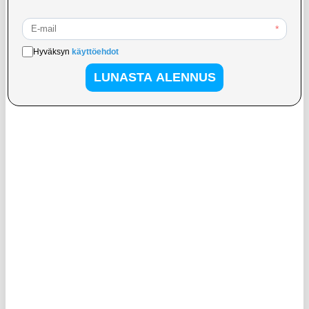
13,95
EUR
9,95
EUR
VARASTOSSA
VARASTOSSA
TOIMITUSAIKA: 2-3 ARKIPÄIVÄÄ
TOIMITUSAIKA: 2-3 ARKIPÄIVÄÄ
Kontakt Chemie Näytön
IPX8-luokan vedenpitävä kelluva
Puhdistuspyyhkeet - 100 Kpl
puhelinkotelo, jossa on kaksi
säilytyslokeroa - 7.5" - syaani
18,95
EUR
14,95
EUR
VARASTOSSA
VARASTOSSA