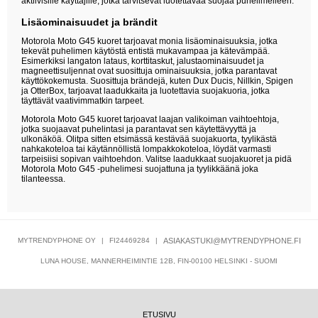
aktiivisille käyttäjille, jotka tarvitsevat luotettavaa suojaa puhelimelleen.
Lisäominaisuudet ja brändit
Motorola Moto G45 kuoret tarjoavat monia lisäominaisuuksia, jotka
tekevät puhelimen käytöstä entistä mukavampaa ja kätevämpää.
Esimerkiksi langaton lataus, korttitaskut, jalustaominaisuudet ja
magneettisuljennat ovat suosittuja ominaisuuksia, jotka parantavat
käyttökokemusta. Suosittuja brändejä, kuten Dux Ducis, Nillkin, Spigen
ja OtterBox, tarjoavat laadukkaita ja luotettavia suojakuoria, jotka
täyttävät vaativimmatkin tarpeet.
Motorola Moto G45 kuoret tarjoavat laajan valikoiman vaihtoehtoja,
jotka suojaavat puhelintasi ja parantavat sen käytettävyyttä ja
ulkonäköä. Olitpa sitten etsimässä kestävää suojakuorta, tyylikästä
nahkakoteloa tai käytännöllistä lompakkokoteloa, löydät varmasti
tarpeisiisi sopivan vaihtoehdon. Valitse laadukkaat suojakuoret ja pidä
Motorola Moto G45 -puhelimesi suojattuna ja tyylikkäänä joka
tilanteessa.
MYTRENDYPHONE OY
|
FI24469284
|
ASIAKASTUKI@MYTRENDYPHONE.FI
LUNA HOUSE, MANNERHEIMINTIE 12B, FIN-00100 HELSINKI - SUOMI
ETUSIVU