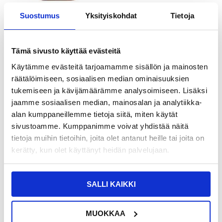
Suostumus
Yksityiskohdat
Tietoja
LISÄÄ KORIIN
LISÄÄ KORIIN
Tämä sivusto käyttää evästeitä
45,95 EUR
29,95
EUR
40,95
EUR
Käytämme evästeitä tarjoamamme sisällön ja mainosten
VARASTOSSA
VARASTOSSA
räätälöimiseen, sosiaalisen median ominaisuuksien
TOIMITUSAIKA: 2-3 ARKIPÄIVÄÄ
TOIMITUSAIKA: 2-3 ARKIPÄIVÄÄ
tukemiseen ja kävijämäärämme analysoimiseen. Lisäksi
jaamme sosiaalisen median, mainosalan ja analytiikka-
Yleismaailmallinen Vesitiivis
Spigen A703 Dynamic Shield -
alan kumppaneillemme tietoja siitä, miten käytät
Suojakotelo Rannehihnalla - 6.7"
urheilukahvanauha - 6.9" - musta
sivustoamme. Kumppanimme voivat yhdistää näitä
tietoja muihin tietoihin, joita olet antanut heille tai joita on
kerätty, kun olet käyttänyt heidän palvelujaan.
SALLI KAIKKI
MUOKKAA
LISÄÄ KORIIN