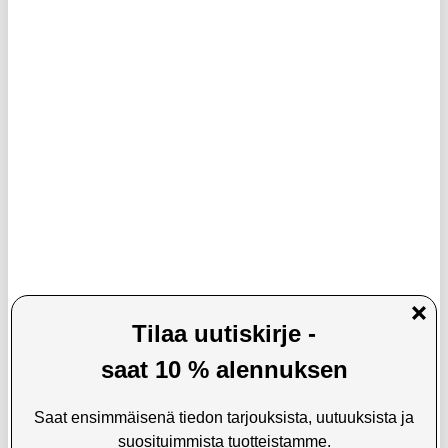
13,95
EUR
14,95
EUR
VARASTOSSA
VARASTOSSA
TOIMITUSAIKA: 2-3 ARKIPÄIVÄÄ
TOIMITUSAIKA: 2-3 ARKIPÄIVÄÄ
Tech-Protect IPX8 Pro yleiskäyttöinen
IPX8-luokiteltu vedenpitävä kelluva
vedenpitävä sukelluskotelo 4.7-6.9" -
puhelinkotelo, jossa on kaksi
musta / harmaa
säilytyslokeroa - 7.5" -
vaaleanpunainen