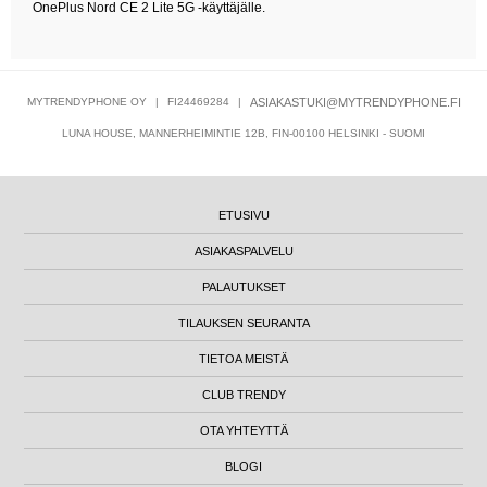
OnePlus Nord CE 2 Lite 5G -käyttäjälle.
MYTRENDYPHONE OY
|
FI24469284
|
ASIAKASTUKI@MYTRENDYPHONE.FI
LUNA HOUSE, MANNERHEIMINTIE 12B, FIN-00100 HELSINKI - SUOMI
ETUSIVU
ASIAKASPALVELU
PALAUTUKSET
TILAUKSEN SEURANTA
TIETOA MEISTÄ
CLUB TRENDY
OTA YHTEYTTÄ
BLOGI