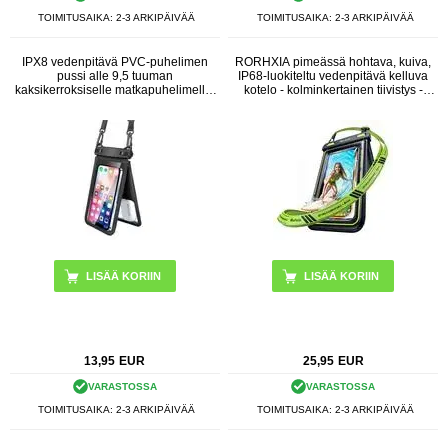
TOIMITUSAIKA: 2-3 ARKIPÄIVÄÄ
TOIMITUSAIKA: 2-3 ARKIPÄIVÄÄ
IPX8 vedenpitävä PVC-puhelimen
RORHXIA pimeässä hohtava, kuiva,
pussi alle 9,5 tuuman
IP68-luokiteltu vedenpitävä kelluva
kaksikerroksiselle matkapuhelimelle,
kotelo - kolminkertainen tiivistys -
joka on suljettu kuivapussi hihnalla -
musta / vihreä
musta
13,95
EUR
25,95
EUR
VARASTOSSA
VARASTOSSA
TOIMITUSAIKA: 2-3 ARKIPÄIVÄÄ
TOIMITUSAIKA: 2-3 ARKIPÄIVÄÄ