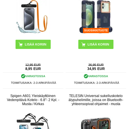
SUOSIKKITUOTE
LISÄÄ KORIIN
12,95 EUR
36,95 EUR
8,95
EUR
34,95
EUR
VARASTOSSA
VARASTOSSA
TOIMITUSAIKA: 2-3 ARKIPÄIVÄÄ
TOIMITUSAIKA: 2-3 ARKIPÄIVÄÄ
Spigen A601 Yleiskäyttöinen
TELESIN Universal sukelluskotelo
Vedenpitävä Kotelo - 6.8"- 2 Kpl. -
älypuhelimille, joissa on Bluetooth-
Musta / Kirkas
yhteensopivat ohjaimet - musta