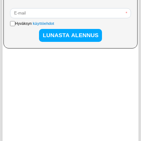
48,95 EUR
45,95
EUR
14,95
EUR
VARASTOSSA
VARASTOSSA
TOIMITUSAIKA: 2-3 ARKIPÄIVÄÄ
TOIMITUSAIKA: 2-3 ARKIPÄIVÄÄ
Universaali Juoksuvarsinauha
FA-007 Kannettava näytönpuhdistin
Rannelompakolla - Musta
Kosketusnäytön sumusuihku
Puhdistustyökalu matkapuhelimelle,
tabletille, kannettavalle tietokoneelle
(ilman nestettä)
LISÄÄ KORIIN