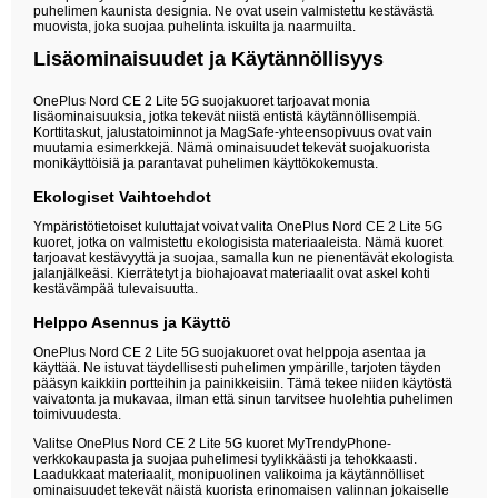
puhelimen kaunista designia. Ne ovat usein valmistettu kestävästä
muovista, joka suojaa puhelinta iskuilta ja naarmuilta.
Lisäominaisuudet ja Käytännöllisyys
OnePlus Nord CE 2 Lite 5G suojakuoret tarjoavat monia
lisäominaisuuksia, jotka tekevät niistä entistä käytännöllisempiä.
Korttitaskut, jalustatoiminnot ja MagSafe-yhteensopivuus ovat vain
muutamia esimerkkejä. Nämä ominaisuudet tekevät suojakuorista
monikäyttöisiä ja parantavat puhelimen käyttökokemusta.
Ekologiset Vaihtoehdot
Ympäristötietoiset kuluttajat voivat valita OnePlus Nord CE 2 Lite 5G
kuoret, jotka on valmistettu ekologisista materiaaleista. Nämä kuoret
tarjoavat kestävyyttä ja suojaa, samalla kun ne pienentävät ekologista
jalanjälkeäsi. Kierrätetyt ja biohajoavat materiaalit ovat askel kohti
kestävämpää tulevaisuutta.
Helppo Asennus ja Käyttö
OnePlus Nord CE 2 Lite 5G suojakuoret ovat helppoja asentaa ja
käyttää. Ne istuvat täydellisesti puhelimen ympärille, tarjoten täyden
pääsyn kaikkiin portteihin ja painikkeisiin. Tämä tekee niiden käytöstä
vaivatonta ja mukavaa, ilman että sinun tarvitsee huolehtia puhelimen
toimivuudesta.
Valitse OnePlus Nord CE 2 Lite 5G kuoret MyTrendyPhone-
verkkokaupasta ja suojaa puhelimesi tyylikkäästi ja tehokkaasti.
Laadukkaat materiaalit, monipuolinen valikoima ja käytännölliset
ominaisuudet tekevät näistä kuorista erinomaisen valinnan jokaiselle