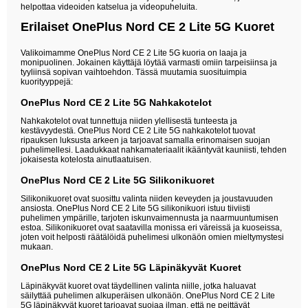
helpottaa videoiden katselua ja videopuheluita.
Erilaiset OnePlus Nord CE 2 Lite 5G Kuoret
Valikoimamme OnePlus Nord CE 2 Lite 5G kuoria on laaja ja
monipuolinen. Jokainen käyttäjä löytää varmasti omiin tarpeisiinsa ja
tyyliinsä sopivan vaihtoehdon. Tässä muutamia suosituimpia
kuorityyppejä:
OnePlus Nord CE 2 Lite 5G Nahkakotelot
Nahkakotelot ovat tunnettuja niiden ylellisestä tunteesta ja
kestävyydestä. OnePlus Nord CE 2 Lite 5G nahkakotelot tuovat
ripauksen luksusta arkeen ja tarjoavat samalla erinomaisen suojan
puhelimellesi. Laadukkaat nahkamateriaalit ikääntyvät kauniisti, tehden
jokaisesta kotelosta ainutlaatuisen.
OnePlus Nord CE 2 Lite 5G Silikonikuoret
Silikonikuoret ovat suosittu valinta niiden keveyden ja joustavuuden
ansiosta. OnePlus Nord CE 2 Lite 5G silikonikuori istuu tiiviisti
puhelimen ympärille, tarjoten iskunvaimennusta ja naarmuuntumisen
estoa. Silikonikuoret ovat saatavilla monissa eri väreissä ja kuoseissa,
joten voit helposti räätälöidä puhelimesi ulkonäön omien mieltymystesi
mukaan.
OnePlus Nord CE 2 Lite 5G Läpinäkyvät Kuoret
Läpinäkyvät kuoret ovat täydellinen valinta niille, jotka haluavat
säilyttää puhelimen alkuperäisen ulkonäön. OnePlus Nord CE 2 Lite
5G läpinäkyvät kuoret tarjoavat suojaa ilman, että ne peittävät