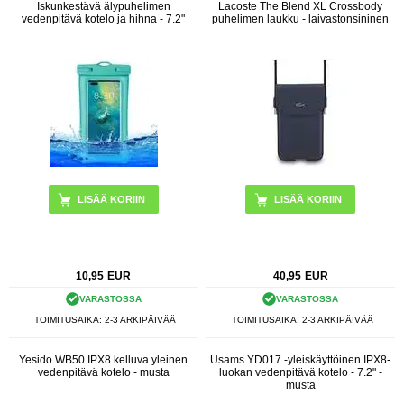
Iskunkestävä älypuhelimen
Lacoste The Blend XL Crossbody
vedenpitävä kotelo ja hihna - 7.2"
puhelimen laukku - laivastonsininen
LISÄÄ KORIIN
10,95
EUR
40,95
EUR
VARASTOSSA
VARASTOSSA
TOIMITUSAIKA: 2-3 ARKIPÄIVÄÄ
TOIMITUSAIKA: 2-3 ARKIPÄIVÄÄ
Yesido WB50 IPX8 kelluva yleinen
Usams YD017 -yleiskäyttöinen IPX8-
vedenpitävä kotelo - musta
luokan vedenpitävä kotelo - 7.2" -
musta