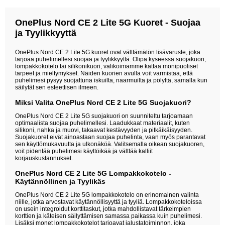
OnePlus Nord CE 2 Lite 5G Kuoret - Suojaa
ja Tyylikkyyttä
OnePlus Nord CE 2 Lite 5G kuoret ovat välttämätön lisävaruste, joka
tarjoaa puhelimellesi suojaa ja tyylikkyyttä. Olipa kyseessä suojakuori,
lompakkokotelo tai silikonikuori, valikoimamme kattaa monipuoliset
tarpeet ja mieltymykset. Näiden kuorien avulla voit varmistaa, että
puhelimesi pysyy suojattuna iskuilta, naarmuilta ja pölyltä, samalla kun
säilytät sen esteettisen ilmeen.
Miksi Valita OnePlus Nord CE 2 Lite 5G Suojakuori?
OnePlus Nord CE 2 Lite 5G suojakuori on suunniteltu tarjoamaan
optimaalista suojaa puhelimellesi. Laadukkaat materiaalit, kuten
silikoni, nahka ja muovi, takaavat kestävyyden ja pitkäikäisyyden.
Suojakuoret eivät ainoastaan suojaa puhelinta, vaan myös parantavat
sen käyttömukavuutta ja ulkonäköä. Valitsemalla oikean suojakuoren,
voit pidentää puhelimesi käyttöikää ja välttää kalliit
korjauskustannukset.
OnePlus Nord CE 2 Lite 5G Lompakkokotelo -
Käytännöllinen ja Tyylikäs
OnePlus Nord CE 2 Lite 5G lompakkokotelo on erinomainen valinta
niille, jotka arvostavat käytännöllisyyttä ja tyyliä. Lompakkokoteloissa
on usein integroidut korttitaskut, jotka mahdollistavat tärkeimpien
korttien ja käteisen säilyttämisen samassa paikassa kuin puhelimesi.
Lisäksi monet lompakkokotelot tarjoavat jalustatoiminnon, joka