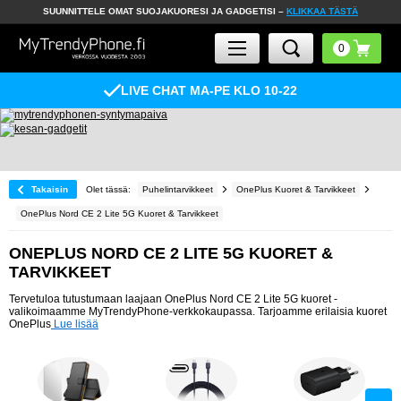
SUUNNITTELE OMAT SUOJAKUORESI JA GADGETISI –
KLIKKAA TÄSTÄ
LIVE CHAT MA-PE KLO 10-22
Takaisin
Olet tässä:
Puhelintarvikkeet
OnePlus Kuoret & Tarvikkeet
OnePlus Nord CE 2 Lite 5G Kuoret & Tarvikkeet
ONEPLUS NORD CE 2 LITE 5G KUORET &
TARVIKKEET
Tervetuloa tutustumaan laajaan OnePlus Nord CE 2 Lite 5G kuoret -
valikoimaamme MyTrendyPhone-verkkokaupassa. Tarjoamme erilaisia kuoret
OnePlus
Lue lisää