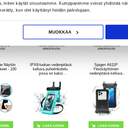
, miten käytät sivustoamme. Kumppanimme voivat yhdistää näitä t
n kerätty, kun olet käyttänyt heidän palvelujaan.
UR
9,95
EUR
14,95
EUR
MUOKKAA
OSSA
VARASTOSSA
VARASTOSSA
KA: 2-3
TOIMITUSAIKA: 2-3
TOIMITUSAIKA: 2-3
VÄÄ
ARKIPÄIVÄÄ
ARKIPÄIVÄÄ
ie Näytön
IPX8-luokan vedenpitävä
Spigen A611P
keet - 100
kelluva puhelinkotelo,
Yleiskäyttöinen
jossa on kaksi
vedenpitävä kelluva
säilytyslokeroa - 7.5" -
kotelo - IPX8/30m, 2-pack
syaani
- Matta musta