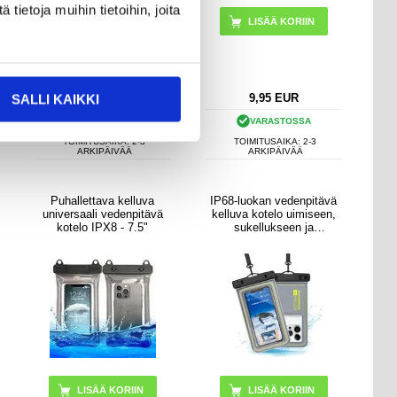
ietoja muihin tietoihin, joita
14,95
EUR
9,95
EUR
SALLI KAIKKI
VARASTOSSA
VARASTOSSA
TOIMITUSAIKA: 2-3
TOIMITUSAIKA: 2-3
ARKIPÄIVÄÄ
ARKIPÄIVÄÄ
Puhallettava kelluva
IP68-luokan vedenpitävä
universaali vedenpitävä
kelluva kotelo uimiseen,
kotelo IPX8 - 7.5"
sukellukseen ja
surffaukseen - harmaa
LISÄÄ KORIIN