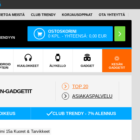
Ä
TIETOA MEISTÄ
CLUB TRENDY
KORJAUSOPPAAT
OTA YHTEYTTÄ
OSTOSKORINI
0
KPL. - YHTEENSÄ:
0,00
EUR
TRENDYYN
NDROID
KESÄN
KUULOKKEET
ÄLYKELLO
GADGET
PTERI
GADGETIT
TOP 20
ASIAKASPALVELU
OIKEUS
CLUB TRENDY - 7% ALENNUS
mi 15a Kuoret & Tarvikkeet