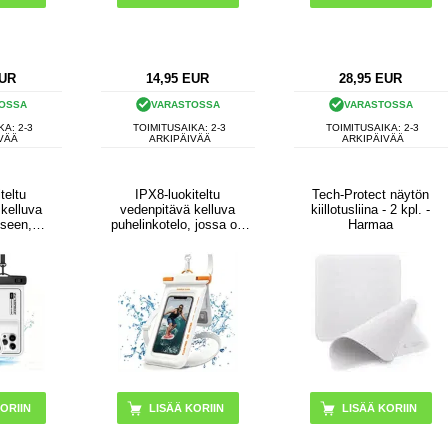
UR
14,95
EUR
28,95
EUR
OSSA
VARASTOSSA
VARASTOSSA
KA: 2-3
TOIMITUSAIKA: 2-3
TOIMITUSAIKA: 2-3
VÄÄ
ARKIPÄIVÄÄ
ARKIPÄIVÄÄ
teltu
IPX8-luokiteltu
Tech-Protect näytön
 kelluva
vedenpitävä kelluva
kiillotusliina - 2 kpl. -
iseen,
puhelinkotelo, jossa on
Harmaa
en ja
kaksi säilytyslokeroa -
 valkoinen
7.5" - valkoinen