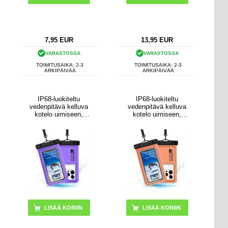
7,95
EUR
13,95
EUR
VARASTOSSA
VARASTOSSA
TOIMITUSAIKA: 2-3
TOIMITUSAIKA: 2-3
ARKIPÄIVÄÄ
ARKIPÄIVÄÄ
IP68-luokiteltu
IP68-luokiteltu
vedenpitävä kelluva
vedenpitävä kelluva
kotelo uimiseen,
kotelo uimiseen,
sukellukseen ja
sukellukseen ja
surffaukseen - violetti
surffaukseen - oranssi