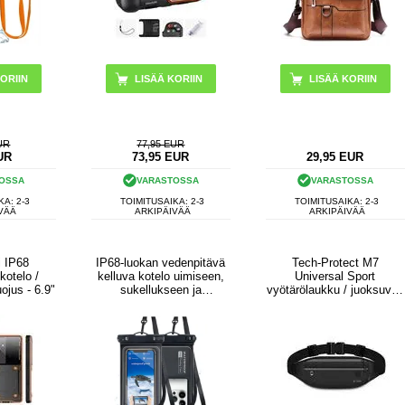
ORIIN
LISÄÄ KORIIN
UR
77,95 EUR
UR
73,95
EUR
29,95
EUR
OSSA
VARASTOSSA
VARASTOSSA
KA: 2-3
TOIMITUSAIKA: 2-3
TOIMITUSAIKA: 2-3
VÄÄ
ARKIPÄIVÄÄ
ARKIPÄIVÄÄ
i IP68
IP68-luokan vedenpitävä
Tech-Protect M7
kotelo /
kelluva kotelo uimiseen,
Universal Sport
ojus - 6.9"
sukellukseen ja
vyötärölaukku / juoksuvyö
surffaukseen - musta
- musta