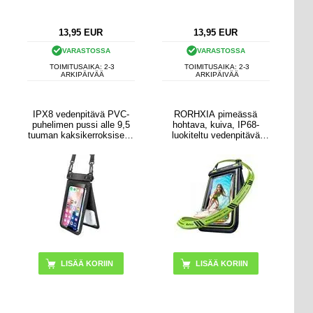
13,95
EUR
13,95
EUR
VARASTOSSA
VARASTOSSA
TOIMITUSAIKA: 2-3
TOIMITUSAIKA: 2-3
ARKIPÄIVÄÄ
ARKIPÄIVÄÄ
IPX8 vedenpitävä PVC-
RORHXIA pimeässä
puhelimen pussi alle 9,5
hohtava, kuiva, IP68-
tuuman kaksikerroksiselle
luokiteltu vedenpitävä
matkapuhelimelle, joka on
kelluva kotelo -
suljettu kuivapussi
kolminkertainen tiivistys -
hihnalla - musta
musta / vihreä