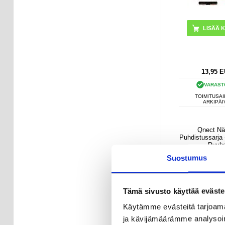
LISÄÄ K
13,95
E
VARAST
TOIMITUSAI
ARKIPÄI
Qnect Nä
Puhdistussarja
Pyyh
Suostumus
Tämä sivusto käyttää eväste
Käytämme evästeitä tarjoama
ja kävijämäärämme analysoim