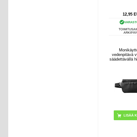
12,95
E
VARAST
TOIMITUSAI
ARKIPÄI
Monikäytt
vedenpitävä 
säädettävällä hi
- mus