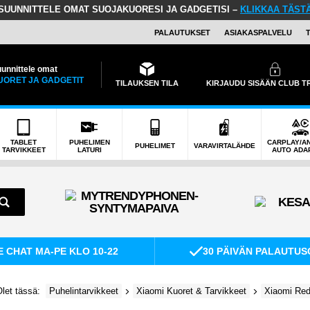
SUUNNITTELE OMAT SUOJAKUORESI JA GADGETISI –
KLIKKAA TÄST
PALAUTUKSET
ASIAKASPALVELU
unnittele omat
UORET JA GADGETIT
TILAUKSEN TILA
KIRJAUDU SISÄÄN CLUB 
TABLET
PUHELIMEN
CARPLAY/A
PUHELIMET
VARAVIRTALÄHDE
TARVIKKEET
LATURI
AUTO ADA
E CHAT MA-PE KLO 10-22
30 PÄIVÄN PALAUTUS
let tässä:
Puhelintarvikkeet
Xiaomi Kuoret & Tarvikkeet
Xiaomi Red