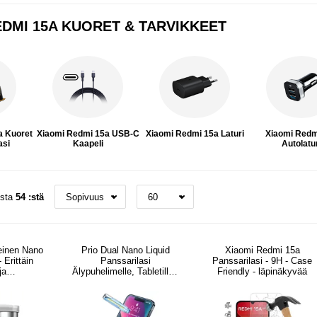
EDMI 15A KUORET & TARVIKKEET
a Kuoret
Xiaomi Redmi 15a USB-C
Xiaomi Redmi 15a Laturi
Xiaomi Redm
asi
Kaapeli
Autolatu
osta
54 :stä
leinen Nano
Prio Dual Nano Liquid
Xiaomi Redmi 15a
 Erittäin
Panssarilasi
Panssarilasi - 9H - Case
ja
Älypuhelimelle, Tabletille -
Friendly - läpinäkyvää
ivarma
2 Kpl