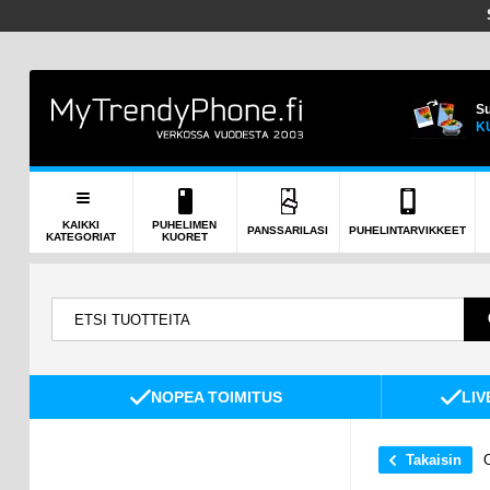
Su
K
KAIKKI
PUHELIMEN
PANSSARILASI
PUHELINTARVIKKEET
KATEGORIAT
KUORET
NOPEA TOIMITUS
LIV
Takaisin
O