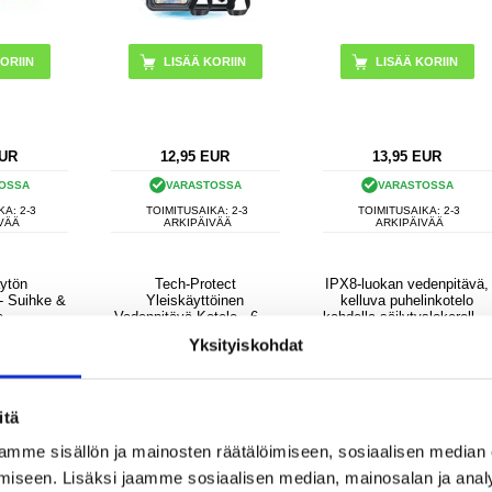
ORIIN
UR
12,95
EUR
13,95
EUR
OSSA
VARASTOSSA
VARASTOSSA
KA: 2-3
TOIMITUSAIKA: 2-3
TOIMITUSAIKA: 2-3
VÄÄ
ARKIPÄIVÄÄ
ARKIPÄIVÄÄ
ytön
Tech-Protect
IPX8-luokan vedenpitävä,
 - Suihke &
Yleiskäyttöinen
kelluva puhelinkotelo
e
Vedenpitävä Kotelo - 6.9"
kahdella säilytyslokerolla -
- Pinkki
7.5" - musta
Yksityiskohdat
itä
mme sisällön ja mainosten räätälöimiseen, sosiaalisen median
iseen. Lisäksi jaamme sosiaalisen median, mainosalan ja analy