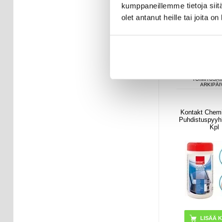
kumppaneillemme tietoja siitä
olet antanut heille tai joita o
14,95
E
VARAST
TOIMITUSAI
ARKIPÄI
Kontakt Chem
Puhdistuspyyh
Kpl