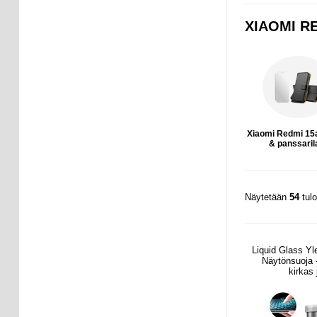
XIAOMI R
Xiaomi Redmi 15
& panssaril
Näytetään
54
tul
Liquid Glass Y
Näytönsuoja -
kirkas 
sormenjälk