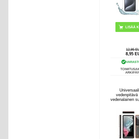
LISÄÄ K
12,95 E
8,95
E
VARAST
TOIMITUSAI
ARKIPÄI
Universaal
vedenpitävä 
vedenalainen su