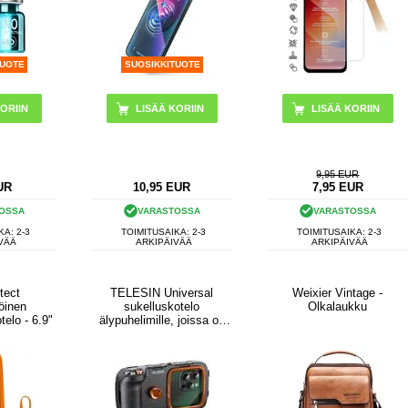
TUOTE
SUOSIKKITUOTE
9,95 EUR
UR
10,95
EUR
7,95
EUR
OSSA
VARASTOSSA
VARASTOSSA
KA: 2-3
TOIMITUSAIKA: 2-3
TOIMITUSAIKA: 2-3
VÄÄ
ARKIPÄIVÄÄ
ARKIPÄIVÄÄ
tect
TELESIN Universal
Weixier Vintage -
öinen
sukelluskotelo
Olkalaukku
elo - 6.9"
älypuhelimille, joissa on
Bluetooth-yhteensopivat
ohjaimet - musta