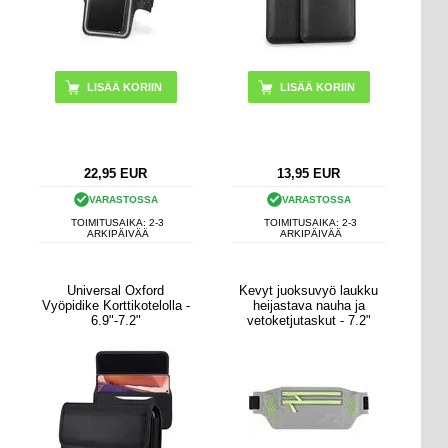
22,95
EUR
13,95
EUR
VARASTOSSA
VARASTOSSA
TOIMITUSAIKA: 2-3
TOIMITUSAIKA: 2-3
ARKIPÄIVÄÄ
ARKIPÄIVÄÄ
Universal Oxford
Kevyt juoksuvyö laukku
Vyöpidike Korttikotelolla -
heijastava nauha ja
6.9"-7.2"
vetoketjutaskut - 7.2"