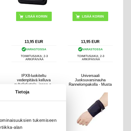
LISÄÄ KORIIN
LISÄÄ KORIIN
13,95
EUR
13,95
EUR
VARASTOSSA
VARASTOSSA
TOIMITUSAIKA: 2-3
TOIMITUSAIKA: 2-3
ARKIPÄIVÄÄ
ARKIPÄIVÄÄ
IPX8-luokiteltu
Universaali
vedenpitävä kelluva
Juoksuvarsinauha
puhelinkotelo, jossa on
Rannelompakolla - Musta
kaksi säilytyslokeroa -
Tietoja
7.5" - vaaleanpunainen
 ominaisuuksien tukemiseen
tiikka-alan