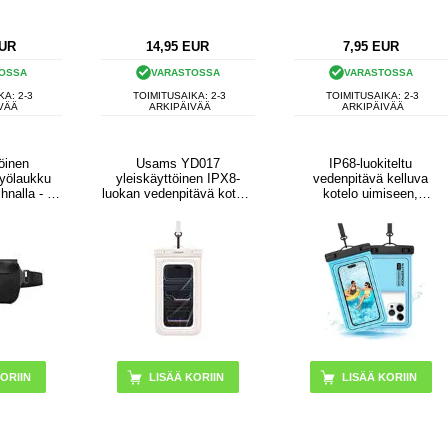
UR
14,95
EUR
7,95
EUR
OSSA
VARASTOSSA
VARASTOSSA
KA: 2-3
TOIMITUSAIKA: 2-3
TOIMITUSAIKA: 2-3
VÄÄ
ARKIPÄIVÄÄ
ARKIPÄIVÄÄ
öinen
Usams YD017
IP68-luokiteltu
vyölaukku
yleiskäyttöinen IPX8-
vedenpitävä kelluva
hnalla - 7"
luokan vedenpitävä kotelo
kotelo uimiseen,
ta
- 7.2" - beige
sukellukseen ja
surffaukseen - sininen