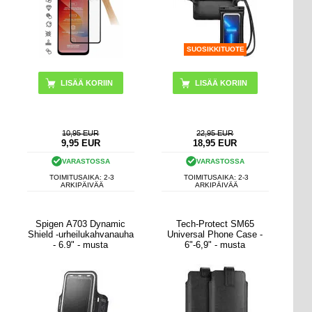
SUOSIKKITUOTE
10,95 EUR
22,95 EUR
9,95
EUR
18,95
EUR
VARASTOSSA
VARASTOSSA
TOIMITUSAIKA: 2-3
TOIMITUSAIKA: 2-3
ARKIPÄIVÄÄ
ARKIPÄIVÄÄ
Spigen A703 Dynamic
Tech-Protect SM65
Shield -urheilukahvanauha
Universal Phone Case -
- 6.9" - musta
6"-6,9" - musta