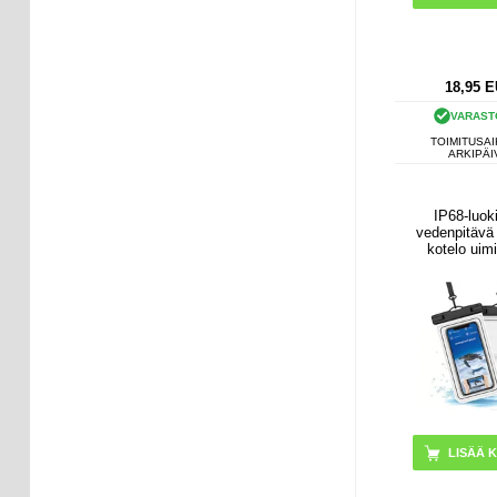
18,95
E
VARAST
TOIMITUSAI
ARKIPÄI
IP68-luoki
vedenpitävä
kotelo uim
sukellukse
surffaukseen -